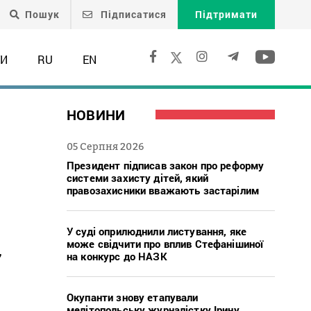
Пошук
Підписатися
Підтримати
ТИ
RU
EN
НОВИНИ
05 Серпня 2026
Президент підписав закон про реформу
системи захисту дітей, який
правозахисники вважають застарілим
У суді оприлюднили листування, яке
може свідчити про вплив Стефанішиної
,
на конкурс до НАЗК
Окупанти знову етапували
мелітопольську журналістку Ірину