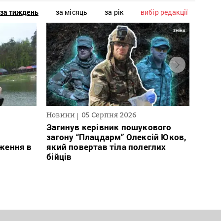
за тиждень
за місяць
за рік
вибір редакції
Новини
05 Серпня 2026
Нови
Загинув керівник пошукового
Кабм
загону “Плацдарм” Олексій Юков,
еваку
ження в
який повертав тіла полеглих
експ
бійців
розл