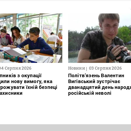
04 Серпня 2026
Новини
03 Серпня 2026
пників з окупації
Політв’язень Валентин
или нову вимогу, яка
Вигівський зустрічає
рожувати їхній безпеці
дванадцятий день народ
захисники
російській неволі