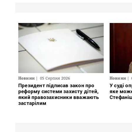
Новини
05 Серпня 2026
Новини
Президент підписав закон про
У суді о
реформу системи захисту дітей,
яке може
який правозахисники вважають
Стефаніш
застарілим