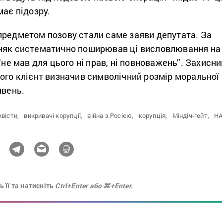
має підозру.
предметом позову стали саме заяви депутата. За
няк систематично поширював ці висловлювання на
“не мав для цього ні прав, ні повноважень”. Захисни
ого клієнт визначив символічний розмір моральної
ивень.
вісти,
викривачі корупції,
війна з Росією,
корупція,
Міндіч-гейт,
НА
 її та натисніть
Ctrl+Enter або ⌘+Enter.