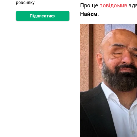
розсилку
Про це
повідомив
адв
Найєм
.
Підписатися