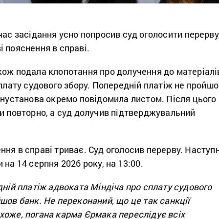
час засідання усно попросив суд оголосити перерву
 пояснення в справі.
кож подала клопотання про долучення до матеріалі
сплату судового збору. Попередній платіж не пройш
інустанова окремо повідомила листом. Після цього
и повторно, а суд долучив підтверджувальний
ня в справі триває. Суд оголосив перерву. Наступ
 на 14 серпня 2026 року, на 13:00.
дній платіж адвоката Міндіча про сплату судового
шов банк. Не переконаний, що це так санкції
хоже, погана карма Єрмака переслідує всіх