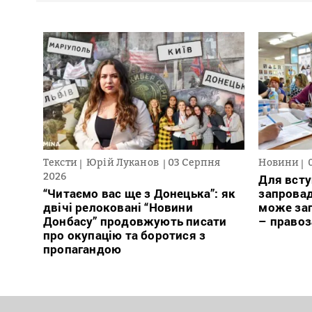
Тексти
Юрій Луканов
03 Серпня
Новини
2026
Для всту
“Читаємо вас ще з Донецька”: як
запровад
двічі релоковані “Новини
може заг
Донбасу” продовжують писати
– право
про окупацію та боротися з
пропагандою