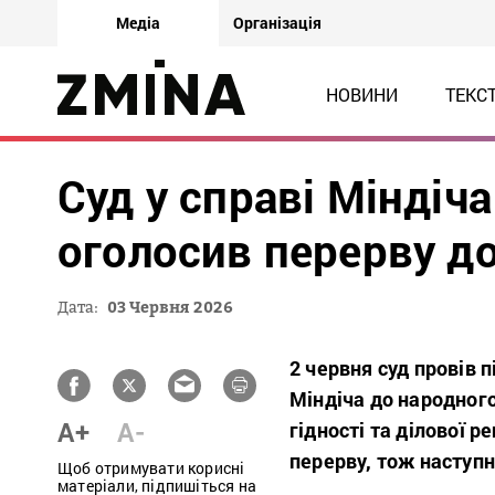
Медіа
Організація
НОВИНИ
ТЕКС
Суд у справі Міндіч
оголосив перерву д
Дата:
03 Червня 2026
2 червня суд провів 
Міндіча до народног
A+
A-
гідності та ділової 
перерву, тож наступн
Щоб отримувати корисні
матеріали, підпишіться на