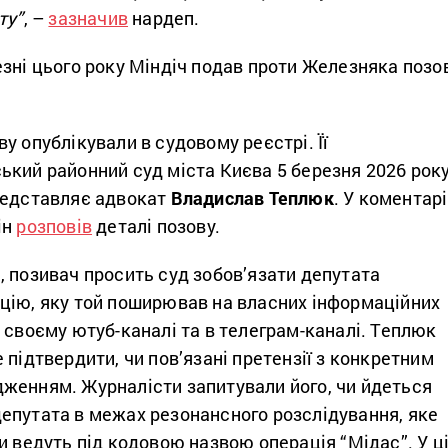
ту”
, –
зазначив
нардеп.
зні цього року
Міндіч
подав проти
Железняка
позо
у опублікували в судовому реєстрі. Її
ький районний суд міста Києва
5 березня 2026 року
редставляє адвокат
Владислав Теплюк
. У коментарі
ін
розповів
деталі позову.
 позивач просить суд зобов’язати депутата
цію, яку той поширював на власних інформаційних
 своєму ютуб-каналі та в телеграм-каналі. Теплюк
 підтвердити, чи пов’язані претензії з конкретним
женням. Журналісти запитували його, чи йдеться
епутата в межах резонансного розслідування, яке
ни ведуть під кодовою назвою
операція “Мідас”
. У ц