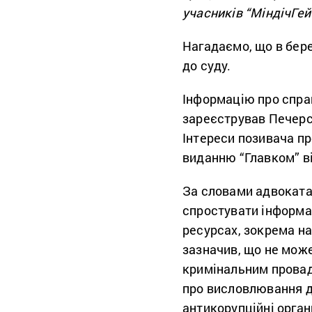
учасників “МіндічГей
Нагадаємо, що в бере
до суду.
Інформацію про справ
зареєстрував
Печерс
Інтереси позивача п
виданню “
Главком” в
За словами адвоката,
спростувати інформа
ресурсах, зокрема на
зазначив, що не може
кримінальним провад
про висловлювання д
антикорупційні орга