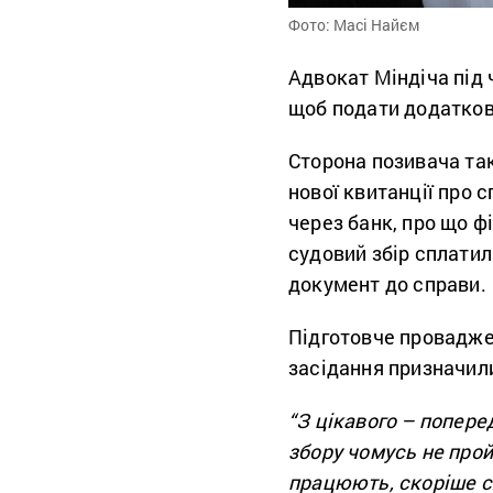
Фото: Масі Найєм
Адвокат Міндіча під 
щоб подати додаткові
Сторона позивача та
нової квитанції про 
через банк, про що ф
судовий збір сплатил
документ до справи.
Підготовче проваджен
засідання призначили
“З цікавого – попере
збору чомусь не прой
працюють, скоріше с