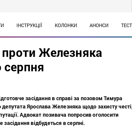
ТИ
ІНСТРУКЦІЇ
КОЛОНКИ
АНОНСИ
ТЕС
а проти Железняка
о серпня
підготовче засідання в справі за позовом Тимура
о депутата Ярослава Железняка щодо захисту честі
репутації. Адвокат позивача попросив оголосити
е засідання відбудеться в серпні.