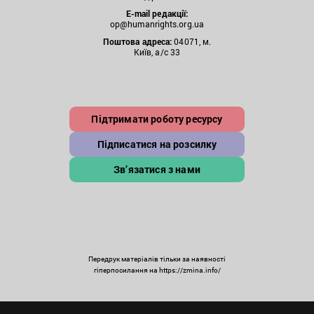
E-mail редакції:
op@humanrights.org.ua
Поштова
адреса:
04071, м.
Київ, а/с 33
Підтримати роботу ресурсу
Підписатися на розсилку
Зв’язатися з нами
Передрук матеріалів тільки за наявності
гіперпосилання на https://zmina.info/