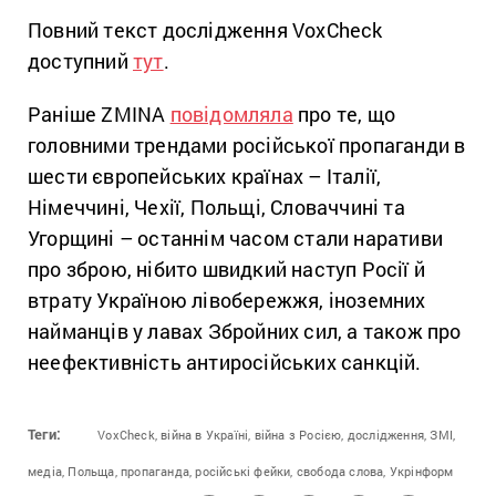
Повний текст дослідження
VoxCheck
доступний
тут
.
Раніше ZMINA
повідомляла
про те, що
головними трендами російської пропаганди в
шести європейських країнах – Італії,
Німеччині, Чехії, Польщі, Словаччині та
Угорщині – останнім часом стали наративи
про зброю, нібито швидкий наступ Росії й
втрату Україною лівобережжя, іноземних
найманців у лавах Збройних сил, а також про
неефективність антиросійських санкцій.
Теги:
VoxCheck,
війна в Україні,
війна з Росією,
дослідження,
ЗМІ,
медіа,
Польща,
пропаганда,
російські фейки,
свобода слова,
Укрінформ