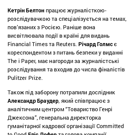
Кетрін Белтон
працює журналісткою-
розслідувачкою та спеціалізується на темах,
пов’язаних з Росією. Раніше вона
висвітлювала події в країні для видань
Financial Times та Reuters.
Річард Голмс
є
кореспондентом з питань безпеки у виданні
The i Paper, має нагороди за журналістські
розслідування та входив до числа фіналістів
Pulitzer Prize.
Також під заборону потрапили дослідник
Александр Браудер
, який співпрацює з
аналітичним центром “Товариство Генрі
Джексона”, генеральна директорка
гуманітарної кадрової організації Committed
to Good
Еліс Лофер
та голова компанії