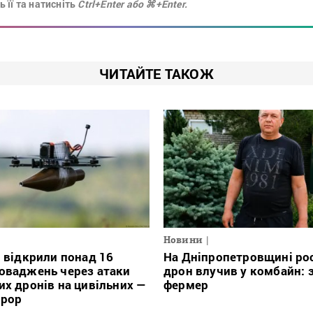
 її та натисніть
Ctrl+Enter або ⌘+Enter.
ЧИТАЙТЕ ТАКОЖ
Новини
і відкрили понад 16
На Дніпропетровщині ро
оваджень через атаки
дрон влучив у комбайн: 
их дронів на цивільних —
фермер
урор