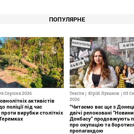
ПОПУЛЯРНЕ
06 Серпня 2026
Тексти
Юрій Луканов
03 С
2026
овнолітніх активістів
о поліції під час
“Читаємо вас ще з Донець
 проти вирубки столітніх
двічі релоковані “Новини
 Теремках
Донбасу” продовжують п
про окупацію та боротис
пропагандою