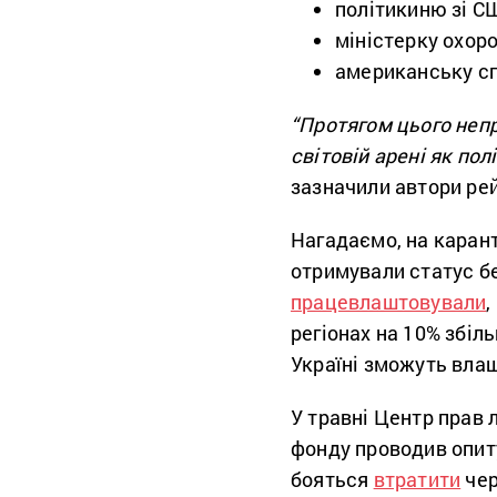
політикиню зі 
міністерку охоро
американську с
“Протягом цього непр
світовій арені як пол
зазначили автори ре
Нагадаємо, на карант
отримували статус бе
працевлаштовували
,
регіонах на 10% збіль
Україні зможуть вла
У травні Центр прав
фонду проводив опиту
бояться
втратити
чер