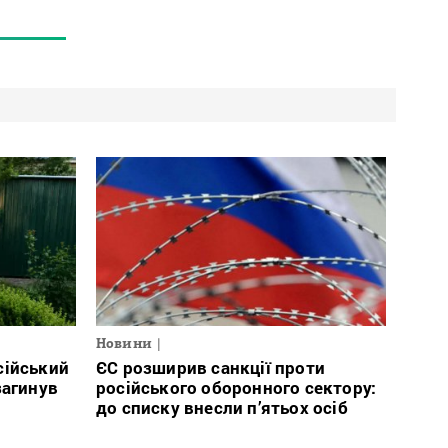
Новини
сійський
ЄС розширив санкції проти
загинув
російського оборонного сектору:
до списку внесли п’ятьох осіб