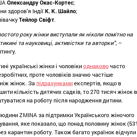
США
Олександру Окас-Кортес
;
ни здоров’я Індії
К. К. Шайло
;
півачку
Тейлор Свіфт
.
остого року жінки виступали як ніколи помітно на
ітикині та науковиці, активістки та авторки”,
–
йтингу.
ині українські жінки і чоловіки
однаково
часто
зробітних, проте чоловіків значно частіше
 ніж жінок. За
підрахунками
експертів, якщо в
шити кількість дитячих садків, то 270 тисяч жінок 
штуватися на роботу після народження дитини.
 людини ZMINA за підтримки Українського жіночого
вання, яке показало, що понад половину жінок (53
ез карантин роботу. Також багато українок відчули