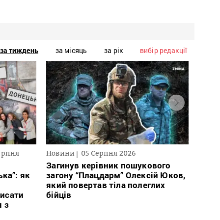
за тиждень
за місяць
за рік
вибір редакції
ерпня
Новини
05 Серпня 2026
Текст
2026
Загинув керівник пошукового
ка”: як
загону “Плацдарм” Олексій Юков,
В сп
який повертав тіла полеглих
кого 
исати
бійців
іноаг
я з
“Кри