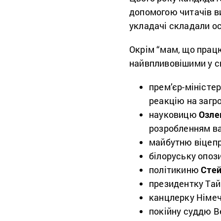
допомогою читачів в
укладачі складали о
Окрім “мам, що працю
найвпливовішими у св
прем’єр-міністе
реакцію на загро
науковицю
Озле
розробленням ва
майбутню віцеп
білоруську опоз
політикиню
Стей
президентку Та
канцлерку Німе
покійну суддю 