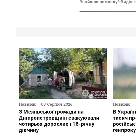
Знайшли помилку? Виділіть
Новини
08 Серпня 2026
Новини
З Межівської громади на
В Україн
Дніпропетровщині евакуювали
тисяч пр
чотирьох дорослих і 16-річну
російськ
дівчину
генпрок