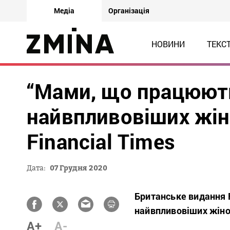
Медіа
Організація
НОВИНИ
ТЕКС
“Мами, що працюють
найвпливовіших жін
Financial Times
Дата:
07 Грудня 2020
Британське видання F
найвпливовіших жінок
A+
A-