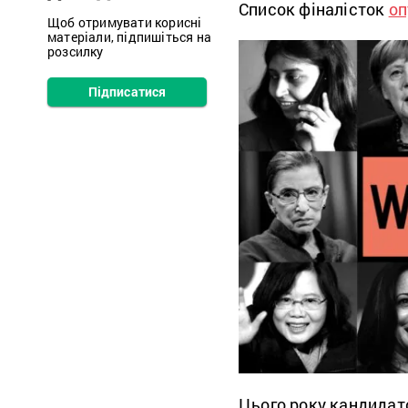
Список фіналісток
оп
Щоб отримувати корисні
матеріали, підпишіться на
розсилку
Підписатися
Цього року кандидат