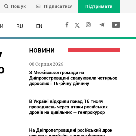
Пошук
Підписатися
Підтримати
ТИ
RU
EN
у
НОВИНИ
ю
08 Серпня 2026
З Межівської громади на
Дніпропетровщині евакуювали чотирьох
дорослих і 16-річну дівчину
В Україні відкрили понад 16 тисяч
проваджень через атаки російських
дронів на цивільних — генпрокурор
На Дніпропетровщині російський дрон
влучив у комбайн: загинув фермер