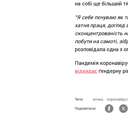
на собі ще більший тя
“Я себе почуваю як т
хатня праця, догляд 
сконцентрованість на
побути на самоті, зі
розповідала одна з о
Пандемія коронавіру
відкидає
ґендерну рів
Теги:
жінки,
коронавіру
Поділитися: