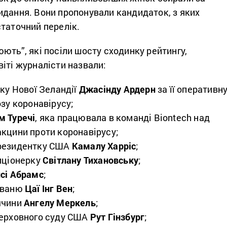
идання. Вони пропонували кандидаток, з яких
статочний перелік.
ють”, які посіли шосту сходинку рейтингу,
іті журналісти назвали:
рку Нової Зеландії
Джасінду Ардерн
за її оперативн
зу коронавірусу;
м Туречі
, яка працювала в команді Biontech над
кцини проти коронавірусу;
резидентку США
Камалу Харріс
;
иціонерку
Світлану Тихановську
;
сі Абрамс
;
йваню
Цаї Інг Вен
;
ччини
Ангелу Меркель
;
Верховного суду США
Рут Гінзбург
;