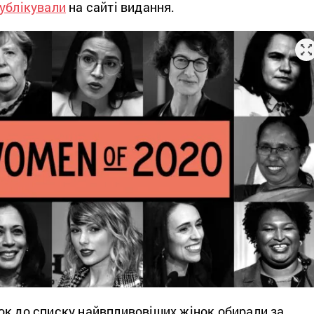
ублікували
на сайті видання.
ок до списку найвпливовіших жінок обирали за