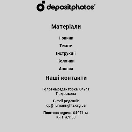
Матеріали
Новини
Тексти
Інструкції
Колонки
Анонси
Наші контакти
Головна редакторка:
Ольга
Падірякова
E-mail редакції:
op@humanrights.org.ua
Поштова
адреса:
04071, м.
Київ, а/с 33