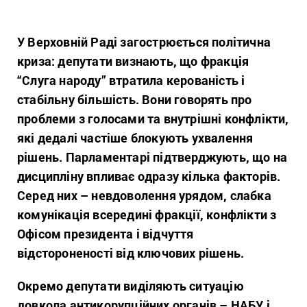
У Верховній Раді загострюється політична
криза: депутати визнають, що фракція
“Слуга народу” втратила керованість і
стабільну більшість. Вони говорять про
проблеми з голосами та внутрішні конфлікти,
які дедалі частіше блокують ухвалення
рішень. Парламентарі підтверджують, що на
дисципліну впливає одразу кілька факторів.
Серед них – невдоволення урядом, слабка
комунікація всередині фракції, конфлікти з
Офісом президента і відчуття
відстороненості від ключових рішень.
Окремо депутати виділяють ситуацію
довкола антикорупційних органів – НАБУ і