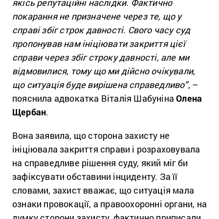
якісь репутаційні наслідки. Фактично
покарання не призначене через те, що у
справі збіг строк давності. Свого часу суд
пропонував нам ініціювати закриття цієї
справи через збіг строку давності, але ми
відмовилися, тому що ми дійсно очікували,
що ситуація буде вирішена справедливо”
, –
пояснила адвокатка Віталія Шабуніна
Олена
Щербан
.
Вона заявила, що сторона захисту не
ініціювала закриття справи і розраховувала
на справедливе рішення суду, який міг би
зафіксувати обставини інциденту. За її
словами, захист вважає, що ситуація мала
ознаки провокації, а правоохоронні органи, на
думку сторони захисту, фактично приписали