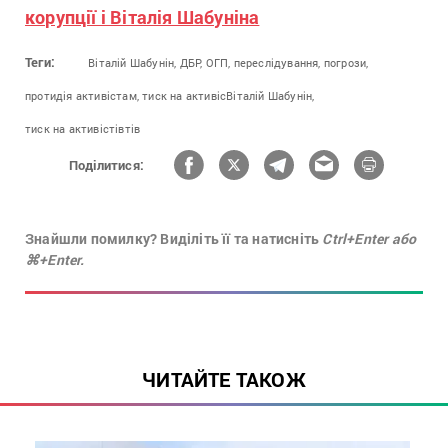
корупції і Віталія Шабуніна
Теги:
Віталій Шабунін,
ДБР,
ОГП,
переслідування,
погрози,
протидія активістам,
тиск на активісВіталій Шабунін,
тиск на активістівтів
Поділитися:
Знайшли помилку? Виділіть її та натисніть
Ctrl+Enter або
⌘+Enter.
ЧИТАЙТЕ ТАКОЖ