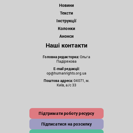
Новини
Тексти
Інструкції
Колонки
Анонси
Наші контакти
Головна редакторка:
Ольга
Падірякова
E-mail редакції:
op@humanrights.org.ua
Поштова
адреса:
04071, м.
Київ, а/с 33
Підтримати роботу ресурсу
Підписатися на розсилку