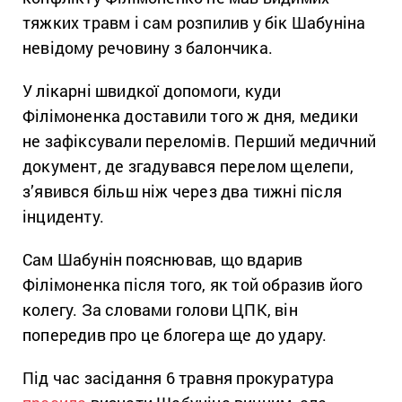
тяжких травм і сам розпилив у бік Шабуніна
невідому речовину з балончика.
У лікарні швидкої допомоги, куди
Філімоненка доставили того ж дня, медики
не зафіксували переломів. Перший медичний
документ, де згадувався перелом щелепи,
з’явився більш ніж через два тижні після
інциденту.
Сам Шабунін пояснював, що вдарив
Філімоненка після того, як той образив його
колегу. За словами голови ЦПК, він
попередив про це блогера ще до удару.
Під час засідання 6 травня прокуратура