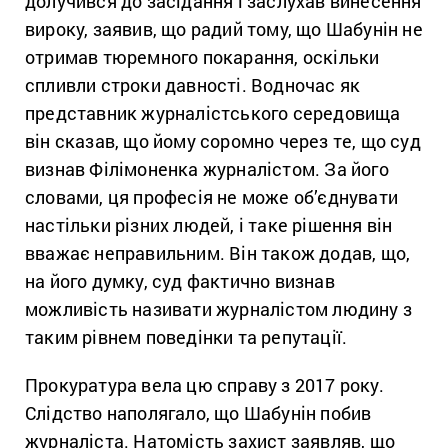
долучився до засідання і заслухав винесення
вироку, заявив, що радий тому, що Шабунін не
отримав тюремного покарання, оскільки
спливли строки давності. Водночас як
представник журналістського середовища
він сказав, що йому соромно через те, що суд
визнав Філімоненка журналістом. За його
словами, ця професія не може об’єднувати
настільки різних людей, і таке рішення він
вважає неправильним. Він також додав, що,
на його думку, суд фактично визнав
можливість називати журналістом людину з
таким рівнем поведінки та репутації.
Прокуратура вела цю справу з 2017 року.
Слідство наполягало, що Шабунін побив
журналіста. Натомість захист заявляв, що