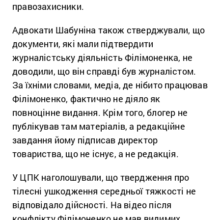
правозахисники.
Адвокати Шабуніна також стверджували, що
документи, які мали підтвердити
журналістську діяльність Філімоненка, не
доводили, що він справді був журналістом.
За їхніми словами, медіа, де нібито працював
Філімоненко, фактично не діяло як
повноцінне видання. Крім того, блогер не
публікував там матеріалів, а редакційне
завдання йому підписав директор
товариства, що не існує, а не редакція.
У ЦПК наголошували, що твердження про
тілесні ушкодження середньої тяжкості не
відповідало дійсності. На відео після
конфлікту Філімоненко не мав видимих