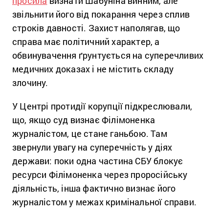
просила
визнати Шабуніна винним, але
звільнити його від покарання через сплив
строків давності. Захист наполягав, що
справа має політичний характер, а
обвинувачення ґрунтується на суперечливих
медичних доказах і не містить складу
злочину.
У Центрі протидії корупції підкреслювали,
що, якщо суд визнає Філімоненка
журналістом, це стане ганьбою. Там
звернули увагу на суперечність у діях
держави: поки одна частина СБУ блокує
ресурси Філімоненка через проросійську
діяльність, інша фактично визнає його
журналістом у межах кримінальної справи.