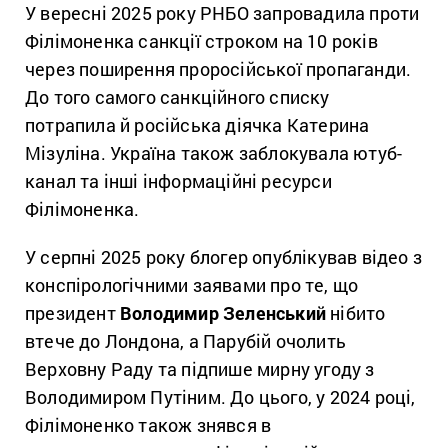
У вересні 2025 року РНБО запровадила проти
Філімоненка санкції строком на 10 років
через поширення проросійської пропаганди.
До того самого санкційного списку
потрапила й російська діячка Катерина
Мізуліна. Україна також заблокувала ютуб-
канал та інші інформаційні ресурси
Філімоненка.
У серпні 2025 року блогер опублікував відео з
конспірологічними заявами про те, що
президент
Володимир Зеленський
нібито
втече до Лондона, а Парубій очолить
Верховну Раду та підпише мирну угоду з
Володимиром Путіним. До цього, у 2024 році,
Філімоненко також знявся в