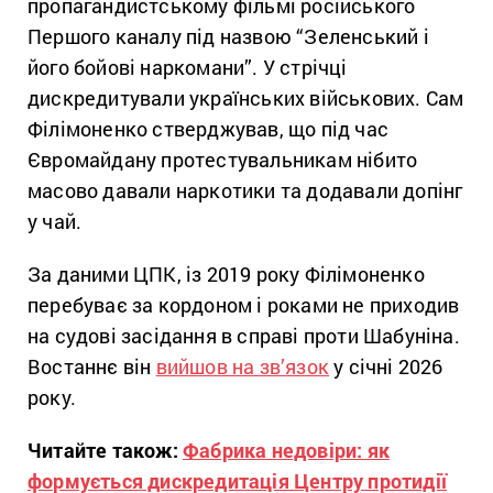
пропагандистському фільмі російського
Першого каналу під назвою “Зеленський і
його бойові наркомани”. У стрічці
дискредитували українських військових. Сам
Філімоненко стверджував, що під час
Євромайдану протестувальникам нібито
масово давали наркотики та додавали допінг
у чай.
За даними ЦПК, із 2019 року Філімоненко
перебуває за кордоном і роками не приходив
на судові засідання в справі проти Шабуніна.
Востаннє він
вийшов на зв’язок
у січні 2026
року.
Читайте також:
Фабрика недовіри: як
формується дискредитація Центру протидії