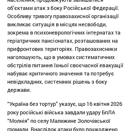
об’єктами атак з боку Російської Федерації.
Особливу тривогу правозахисної організації
викликає ситуація в місцях несвободи,
зокрема в психоневрологічних інтернатах та
геріатричних пансіонатах, розташованих на
прифронтових територіях. Правозахисники
наголошують, що в умовах систематичних
обстрілів питання їхньої своєчасної евакуації
набуває критичного значення та потребує
невідкладних, системних рішень з боку
держави.
“Україна без тортур” указує, що 16 квітня 2026
року російські війська завдали удару БпЛА
“Молнія” по селу Малижине Золочівської
громади. Внаслідок атаки було пошкоджено