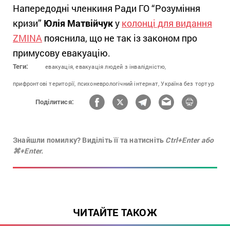
Напередодні членкиня Ради ГО “Розуміння
кризи”
Юлія Матвійчук
у
колонці для видання
ZMINA
пояснила, що не так із законом про
примусову евакуацію.
Теги:
евакуація,
евакуація людей з інвалідністю,
прифронтові території,
психоневрологічний інтернат,
Україна без тортур
Поділитися:
Знайшли помилку? Виділіть її та натисніть
Ctrl+Enter або
⌘+Enter.
ЧИТАЙТЕ ТАКОЖ