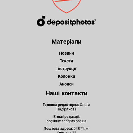
Матеріали
Новини
Тексти
Інструкції
Колонки
Анонси
Наші контакти
Головна редакторка:
Ольга
Падірякова
E-mail редакції:
op@humanrights.org.ua
Поштова
адреса:
04071, м.
Київ, а/с 33