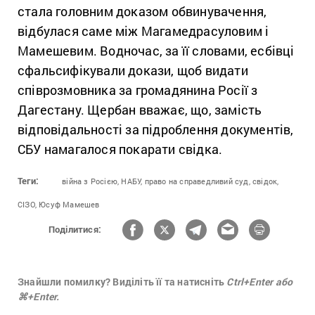
стала головним доказом обвинувачення,
відбулася саме між Магамедрасуловим і
Мамешевим. Водночас, за її словами, есбівці
сфальсифікували докази, щоб видати
співрозмовника за громадянина Росії з
Дагестану. Щербан вважає, що, замість
відповідальності за підроблення документів,
СБУ намагалося покарати свідка.
Теги:
війна з Росією,
НАБУ,
право на справедливий суд,
свідок,
СІЗО,
Юсуф Мамешев
Поділитися:
Знайшли помилку? Виділіть її та натисніть
Ctrl+Enter або
⌘+Enter.