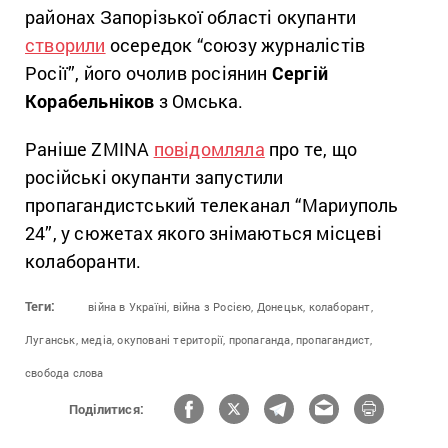
районах Запорізької області окупанти
створили
осередок “союзу журналістів
Росії”, його очолив росіянин
Сергій
Корабельніков
з Омська.
Раніше ZMINA
повідомляла
про те, що
російські окупанти запустили
пропагандистський телеканал “Мариуполь
24”, у сюжетах якого знімаються місцеві
колаборанти.
Теги:
війна в Україні,
війна з Росією,
Донецьк,
колаборант,
Луганськ,
медіа,
окуповані території,
пропаганда,
пропагандист,
свобода слова
Поділитися: