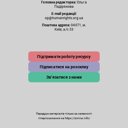
Головна редакторка:
Ольга
Падірякова
E-mail редакції:
op@humanrights.org.ua
Поштова
адреса:
04071, м.
Київ, а/с 33
Підтримати роботу ресурсу
Підписатися на розсилку
Зв’язатися з нами
Передрук матеріалів тільки за наявності
гіперпосилання на https://zmina.info/