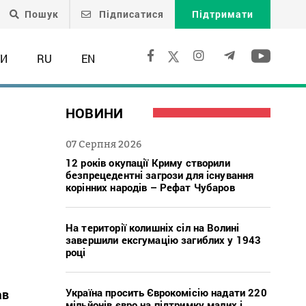
Пошук
Підписатися
Підтримати
ТИ
RU
EN
НОВИНИ
07 Серпня 2026
12 років окупації Криму створили
безпрецедентні загрози для існування
корінних народів – Рефат Чубаров
На території колишніх сіл на Волині
завершили ексгумацію загиблих у 1943
році
Україна просить Єврокомісію надати 220
ав
мільйонів євро на підтримку малих і