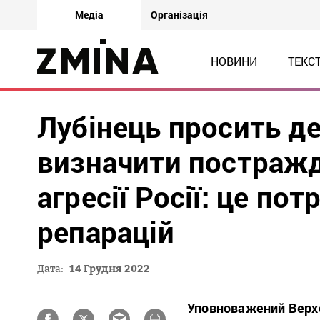
Медіа
Організація
НОВИНИ
ТЕКС
Лубінець просить д
визначити постражд
агресії Росії: це по
репарацій
Дата:
14 Грудня 2022
Уповноважений Верхо