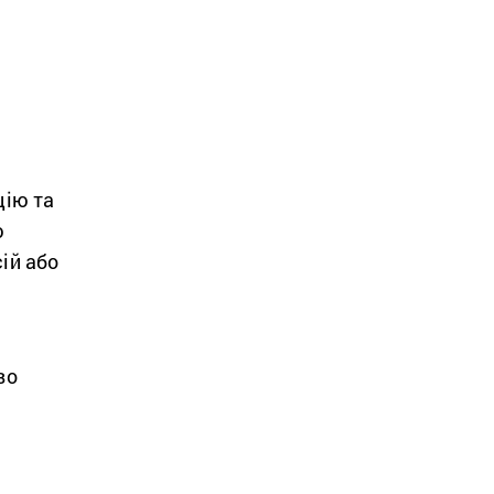
цію та
ю
ій або
во