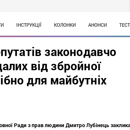
ТИ
ІНСТРУКЦІЇ
КОЛОНКИ
АНОНСИ
ТЕС
епутатів законодавчо
алих від збройної
трібно для майбутніх
вної Ради з прав людини Дмитро Лубінець заклик