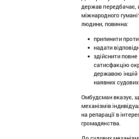
держав передбачає, 
міжнародного гумані
людини, повинна:
припинити проти
надати відповідн
здійснити повне
сатисфакцію окр
державою іншій 
наявних судових
Омбудсман вказує, 
механізмів індивіду
на репарації в інтер
громадянства.
До судових механізм