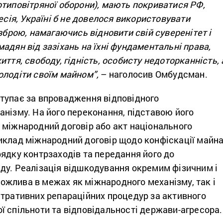
отиповітряної оборони), мають покриватися РФ,
ресія, Україні б не довелося використовувати
 зброю, намагаючись відновити свій суверенітет і
адян від зазіхань на їхні фундаментальні права,
иття, свободу, гідність, особисту недоторканність,
олодіти своїм майном”,
– наголосив Омбудсман.
тупає за впровадження відповідного
нізму. На його переконання, підставою його
 міжнародний договір або акт національного
иклад міжнародний договір щодо конфіскації майн
ядку контрзаходів та передання його до
ду. Реалізація відшкодування окремим фізичним і
жлива в межах як міжнародного механізму, так і
стративних репараційних процедур за активного
ї спільноти та відповідальності держави-агресора.