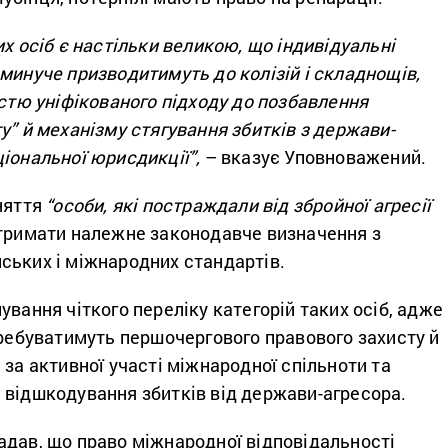
их осіб є настільки великою, що індивідуальні
минуче призводитимуть до колізій і складнощів,
істю уніфікованого підходу до позбавлення
у” й механізму стягування збитків з держави-
іональної юрисдикції”,
– вказує Уповноважений.
няття
“особи, які постраждали від збройної агресії
тримати належне законодавче визначення з
ських і міжнародних стандартів.
ування чіткого переліку категорій таких осіб, адже
требуватимуть першочергового правового захисту й
 за активної участі міжнародної спільноти та
 відшкодування збитків від держави-агресора.
адав, що право міжнародної відповідальності