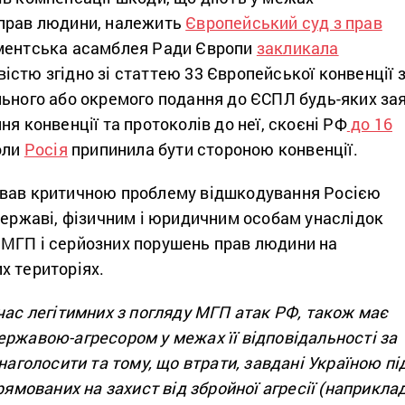
прав людини, належить
Європейський суд з прав
аментська асамблея Ради Європи
закликала
стю згідно зі статтею 33 Європейської конвенції 
льного або окремого подання до ЄСПЛ будь-яких за
ня конвенції та протоколів до неї, скоєні РФ
до 16
коли
Росія
припинила бути стороною конвенції.
звав критичною проблему відшкодування Росією
державі, фізичним і юридичним особам унаслідок
МГП і серйозних порушень прав людини на
х територіях.
час легітимних з погляду МГП атак РФ, також має
ержавою-агресором у межах її відповідальності за
 наголосити та тому, що втрати, завдані Україною пі
рямованих на захист від збройної агресії (наприклад