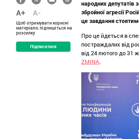
народних депутатів 
A+
A-
збройної агресії Рос
це завдання стоятим
Щоб отримувати корисні
матеріали, підпишіться на
розсилку
Про це йдеться в сп
постраждалих від рос
Підписатися
від 24 лютого до 31 
ZMINA
.