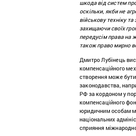
шкода від систем пр
оскільки, якби не аг
військову техніку та
захищаючи своїх гром
передусім права на ж
також право мирно в
Дмитро Лубінець вис
компенсаційного меха
створення може бути
законодавства, напр
РФ за кордоном у пор
компенсаційного фон
юридичним особам мо
національних адміні
сприяння міжнародно