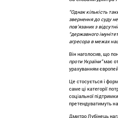
“Однак кількість так
звернення до суду не
пов’язаних з відсутн
“державного імунітет
агресора в межах нац
Він наголосив, що по
проти України”
має о
урахуванням європей
Це стосується і форм
саме ці категорії по
соціальної підтримки
претендуватимуть на
Дмитро Лубінець наг