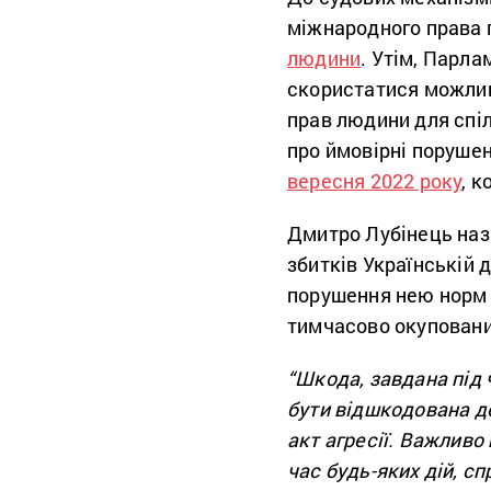
міжнародного права 
людини
. Утім, Парл
скористатися можливі
прав людини для спі
про ймовірні порушен
вересня 2022 року
, 
Дмитро Лубінець на
збитків Українській 
порушення нею норм 
тимчасово окуповани
“Шкода, завдана під 
бути відшкодована д
акт агресії. Важливо
час будь-яких дій, сп