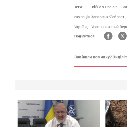
Теги:
війна з Росією,
Во
окупація Запорізької області,
Україна,
Уповноважений Верх
Поділитися:
Знайшли помилку? Виділіть