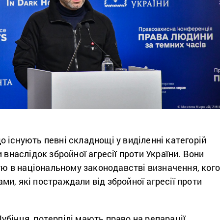
 існують певні складнощі у виділенні категорій
 внаслідок збройної агресії проти України. Вони
стю в національному законодавстві визначення, ког
и, які постраждали від збройної агресії проти
бінця, потерпілі мають право на репарації.