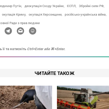
лодимир Путін,
деокупація Сходу України,
ЄСПЛ,
Збройні сили РФ,
окупація Криму,
окупація Херсонщини,
російсько-українська війна,
овної Ради з прав людини
 її та натисніть
Ctrl+Enter або ⌘+Enter.
ЧИТАЙТЕ ТАКОЖ