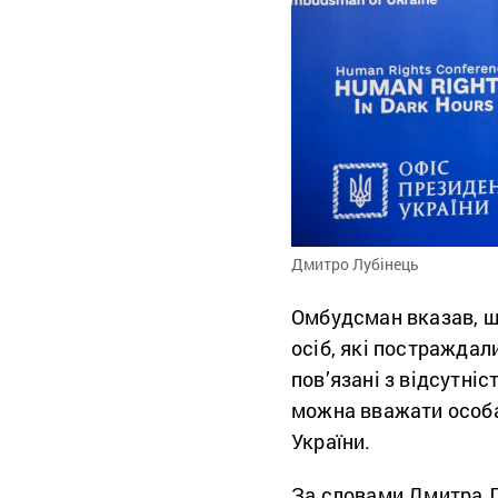
Дмитро Лубінець
Омбудсман вказав, що
осіб, які постраждали
пов’язані з відсутні
можна вважати особам
України.
За словами Дмитра Лу