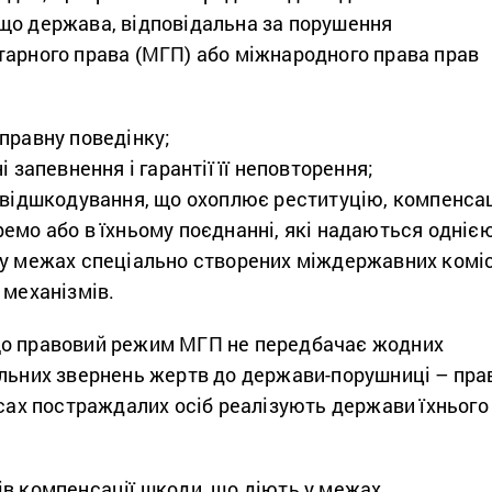
що держава, відповідальна за порушення
тарного права (МГП) або міжнародного права прав
правну поведінку;
і запевнення і гарантії її неповторення;
 відшкодування, що охоплює реституцію, компенса
емо або в їхньому поєднанні, які надаються одніє
у межах спеціально створених міждержавних коміс
 механізмів.
що правовий режим МГП не передбачає жодних
альних звернень жертв до держави-порушниці – пра
есах постраждалих осіб реалізують держави їхнього
ів компенсації шкоди, що діють у межах