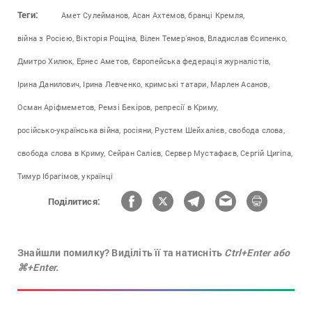
Теги:
Амет Сулейманов,
Асан Ахтемов,
бранці Кремля,
війна з Росією,
Вікторія Рощіна,
Вілен Темерʼянов,
Владислав Єсипенко,
Дмитро Хилюк,
Ернес Аметов,
Європейська федерація журналістів,
Ірина Данилович,
Ірина Левченко,
кримські татари,
Марлен Асанов,
Осман Аріфмеметов,
Ремзі Бекіров,
репресії в Криму,
російсько-українська війна,
росіяни,
Рустем Шейхалієв,
свобода слова,
свобода слова в Криму,
Сейран Салієв,
Сервер Мустафаєв,
Сергій Цигіпа,
Тимур Ібрагімов,
українці
Поділитися:
Знайшли помилку? Виділіть її та натисніть
Ctrl+Enter або
⌘+Enter.