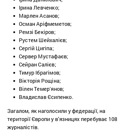
Ірина Левченко;
Марлен Асанов;
Осман Аріфмеметов;
Ремзі Бекіров;
Рустем Шейхалієв;
Сергій Цигіпа;
Сервер Мустафаєв;
Сейран Салієв;
Тимур Ібрагімов;
Вікторія Рощіна;
Вілен Темерʼянов;
Владислав Єсипенко.
Загалом, як наголосили у федерації, на
території Європи у в’язницях перебуває 108
журналістів.