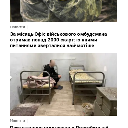
Новини
За місяць Офіс військового омбудсмана
отримав понад 2000 скарг: із якими
питаннями зверталися найчастіше
Новини
Психіатричне відділення у Дрогобицькій