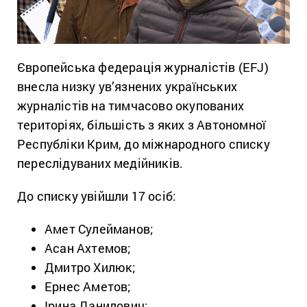
Європейська федерація журналістів (EFJ)
внесла низку ув’язнених українських
журналістів на тимчасово окупованих
територіях, більшість з яких з Автономної
Республіки Крим, до міжнародного списку
переслідуваних медійників.
До списку увійшли 17 осіб:
Амет Сулейманов;
Асан Ахтемов;
Дмитро Хилюк;
Ернес Аметов;
Ірина Данилович;