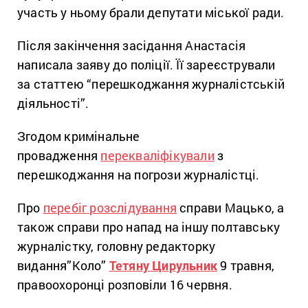
участь у ньому брали депутати міської ради.
Після закінчення засідання Анастасія
написала заяву до поліції. Її зареєстрували
за статтею “перешкоджання журналістській
діяльності”.
Згодом кримінальне
провадження
перекваліфікували
з
перешкоджання на погрози журналістці.
Про
перебіг розслідування
справи Мацько, а
також справи про напад на іншу полтавську
журналістку, головну редакторку
видання”Коло”
Тетяну Цирульник
9 травня,
правоохоронці розповіли 16 червня.