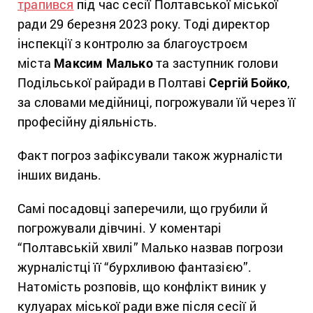
трапився
під час сесії Полтавської міської
ради 29 березня 2023 року. Тоді директор
інспекції з контролю за благоустроєм
міста
Максим Малько
та заступник голови
Подільської райради в Полтаві
Сергій Бойко
,
за словами медійниці, погрожували їй через її
професійну діяльність.
Факт погроз зафіксували також журналісти
інших видань.
Самі посадовці заперечили, що грубили й
погрожували дівчині. У коментарі
“Полтавській хвилі” Малько назвав погрози
журналістці її “бурхливою фантазією”.
Натомість розповів, що конфлікт виник у
кулуарах міської ради вже після сесії й