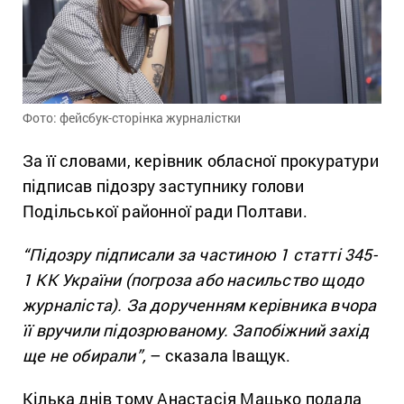
Фото: фейсбук-сторінка журналістки
За її словами, керівник обласної прокуратури
підписав підозру заступнику голови
Подільської районної ради Полтави.
“Підозру підписали за частиною 1 статті 345-
1 КК України (погроза або насильство щодо
журналіста). За дорученням керівника вчора
її вручили підозрюваному. Запобіжний захід
ще не обирали”,
– сказала Іващук.
Кілька днів тому Анастасія Мацько подала