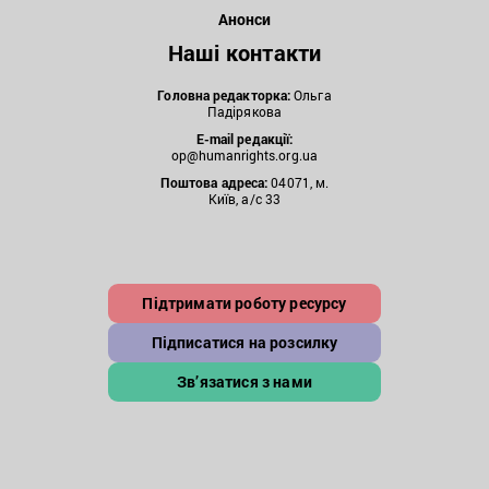
Анонси
Наші контакти
Головна редакторка:
Ольга
Падірякова
E-mail редакції:
op@humanrights.org.ua
Поштова
адреса:
04071, м.
Київ, а/с 33
Підтримати роботу ресурсу
Підписатися на розсилку
Зв’язатися з нами