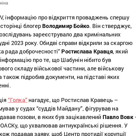
ніна
V, інформацію про відкриття проваджень спершу
сторінці блогер
Володимир Бойко
. Він стверджує,
зслідувань зареєструвало два кримінальних
дні 2023 року. Обидві справи відкрили за скаргою
ка рада доброчесності”
Ростислава Кравця
, який
інформацію про те, що Шабунін нібито був
вого складу військової частини, але військову
а також підробив документи, на підставі яких
нні.
ція
“Голка”
нагадує, що Ростислав Кравець –
мував у судах “суддів Майдану”, фігурував на
одавав позови, в яких був зацікавлений
Павло Вовк
 ОАСКу, що ухвалював антиукраїнські рішення. У
кож подавав заяву, щоб Центр протидії корупції