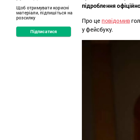
підроблення офіційн
Щоб отримувати корисні
матеріали, підпишіться на
розсилку
Про це
повідомив
гол
у фейсбуку.
Підписатися