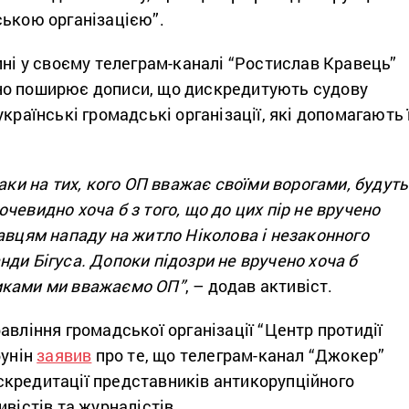
ською організацією”.
ині у своєму телеграм-каналі “Ростислав Кравець”
но поширює дописи, що дискредитують судову
країнські громадські організації, які допомагають ї
таки на тих, кого ОП вважає своїми ворогами, будуть
чевидно хоча б з того, що до цих пір не вручено
авцям нападу на житло Ніколова і незаконного
ди Бігуса. Допоки підозри не вручено хоча б
иками ми вважаємо ОП”
, – додав активіст.
авління громадської організації “Центр протидії
бунін
заявив
про те, що телеграм-канал “Джокер”
кредитації представників антикорупційного
ивістів та журналістів.