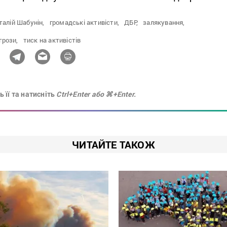
талій Шабунін,
громадські активісти,
ДБР,
залякування,
грози,
тиск на активістів
 її та натисніть
Ctrl+Enter або ⌘+Enter.
ЧИТАЙТЕ ТАКОЖ