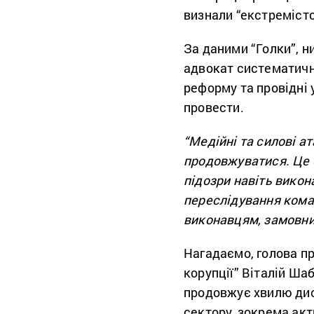
визнали “екстреміст
За даними “Голки”, н
адвокат систематич
реформу та провідні у
провести.
“Медійні та силові а
продовжуватися. Це о
підозри навіть викон
переслідування коман
виконавцям, замовн
Нагадаємо, голова пр
корупції” Віталій Ша
продовжує хвилю дис
сектору, зокрема акт