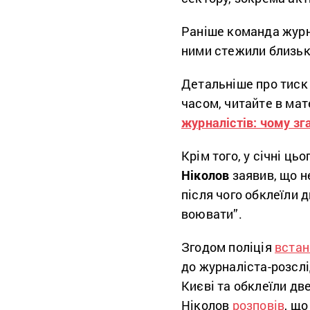
Раніше команда журна
ними стежили близьк
Детальніше про тиск 
часом, читайте в мат
журналістів: чому зг
Крім того, у січні ць
Ніколов
заявив, що н
після чого обклеїли 
воювати”.
Згодом поліція
встан
до журналіста-розслі
Києві та обклеїли дв
Ніколов
розповів
, що