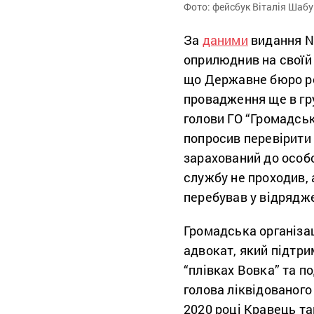
Фото: фейсбук Віталія Шабу
За
даними
видання N
оприлюднив на своїй 
що Державне бюро ро
провадження ще в гру
голови ГО “Громадсь
попросив перевірити 
зарахований до особо
службу не проходив, 
перебував у відрядже
Громадська організа
адвокат, який підтри
“плівках Вовка” та п
голова ліквідованого
2020 році Кравець та