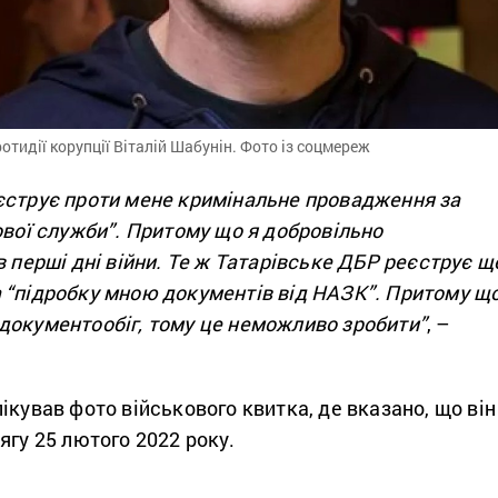
отидії корупції Віталій Шабунін. Фото із соцмереж
єструє проти мене кримінальне провадження за
ової служби”. Притому що я добровільно
в перші дні війни. Те ж Татарівське ДБР реєструє щ
 “підробку мною документів від НАЗК”. Притому щ
документообіг, тому це неможливо зробити”
, –
ікував фото військового квитка, де вказано, що він
ягу 25 лютого 2022 року.