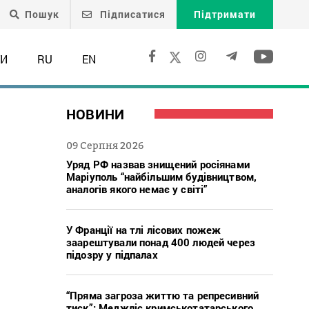
Пошук
Підписатися
Підтримати
ТИ
RU
EN
НОВИНИ
09 Серпня 2026
Уряд РФ назвав знищений росіянами
Маріуполь “найбільшим будівництвом,
аналогів якого немає у світі”
У Франції на тлі лісових пожеж
заарештували понад 400 людей через
підозру у підпалах
“Пряма загроза життю та репресивний
тиск”: Меджліс кримськотатарського