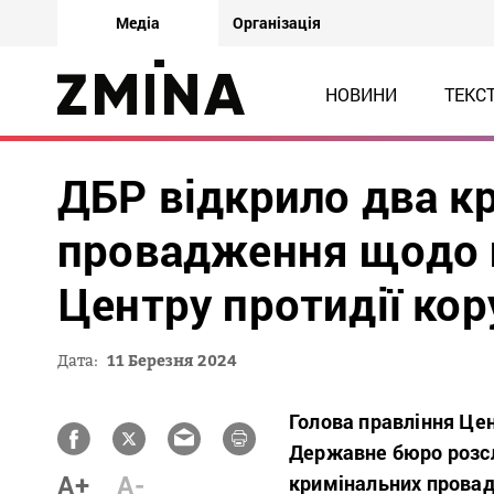
Медіа
Організація
НОВИНИ
ТЕКС
ДБР відкрило два к
провадження щодо 
Центру протидії кор
Дата:
11 Березня 2024
Голова правління Цен
Державне бюро розсл
A+
A-
кримінальних провадж