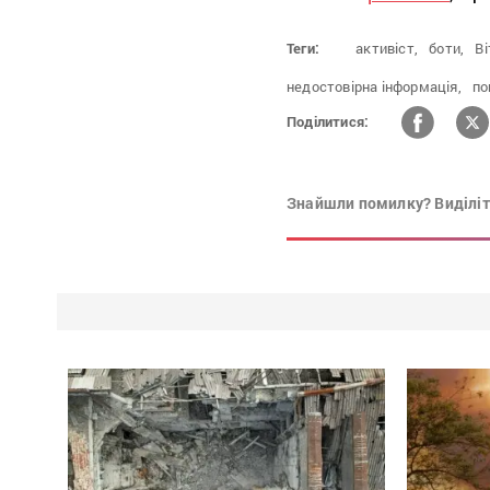
Теги:
активіст,
боти,
Ві
недостовірна інформація,
по
Поділитися:
Знайшли помилку? Виділіть