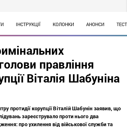
ТИ
ІНСТРУКЦІЇ
КОЛОНКИ
АНОНСИ
ТЕС
римінальних
голови правління
упції Віталія Шабуніна
тру протидії корупції Віталій Шабунін заявив, що
ідувань зареєструвало проти нього два
ення: про ухилення від військової служби та