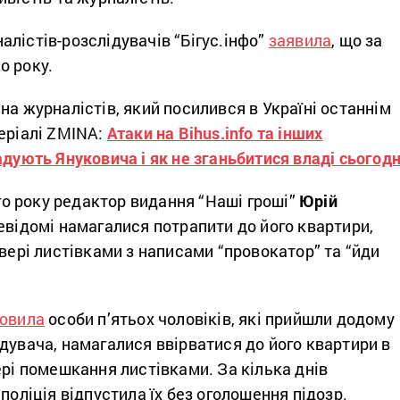
лістів-розслідувачів “Бігус.інфо”
заявила
, що за
о року.
на журналістів, який посилився в Україні останнім
еріалі ZMINA:
Атаки на Bihus.info та інших
адують Януковича і як не зганьбитися владі сьогодн
ого року редактор видання “Наші гроші”
Юрій
евідомі намагалися потрапити до його квартири,
двері листівками з написами “провокатор” та “йди
овила
особи п’ятьох чоловіків, які прийшли додому
дувача, намагалися ввірватися до його квартири в
ері помешкання листівками. За кілька днів
 поліція відпустила їх без оголошення підозр.