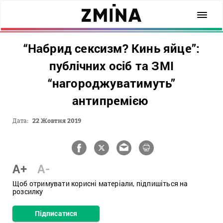
“Набрид сексизм? Кинь яйце”:
публічних осіб та ЗМІ
“нагороджуватимуть”
антипремією
Дата:
22 Жовтня 2019
A+
A-
Щоб отримувати корисні матеріали, підпишіться на
розсилку
Підписатися