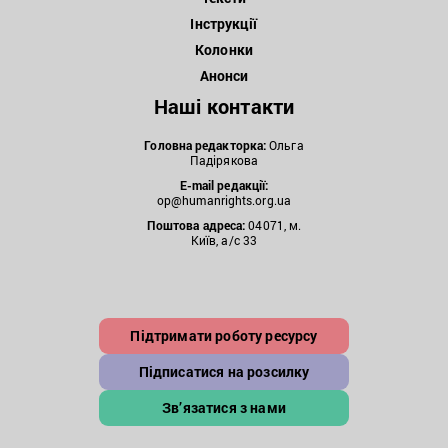
Інструкції
Колонки
Анонси
Наші контакти
Головна редакторка:
Ольга
Падірякова
E-mail редакції:
op@humanrights.org.ua
Поштова
адреса:
04071, м.
Київ, а/с 33
Підтримати роботу ресурсу
Підписатися на розсилку
Зв’язатися з нами