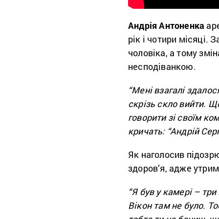
Андрія Антоненка
аре
рік і чотири місяці. 
чоловіка, а тому змін
несподіванкою.
“Мені взагалі здалос
скрізь скло вийти. Щ
говорити зі своїм ко
кричать: “Андрій Сер
Як наголосив підозрю
здоров’я, адже утрим
“Я був у камері – три
Вікон там не було. То
тобто ти не бачиш, що