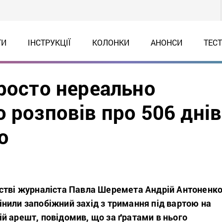
ТИ
ІНСТРУКЦІЇ
КОЛОНКИ
АНОНСИ
ТЕС
просто нереально
 розповів про 506 днів
ю
стві журналіста Павла Шеремета Андрій Антоненко
нили запобіжний захід з тримання під вартою на
й арешт, повідомив, що за ґратами в нього