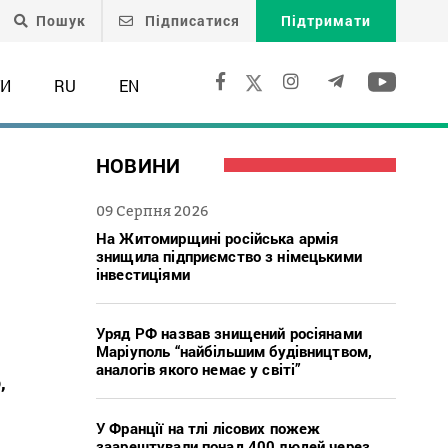
Пошук
Підписатися
Підтримати
ТИ
RU
EN
НОВИНИ
09 Серпня 2026
На Житомирщині російська армія
знищила підприємство з німецькими
інвестиціями
Уряд РФ назвав знищений росіянами
Маріуполь “найбільшим будівництвом,
аналогів якого немає у світі”
,
У Франції на тлі лісових пожеж
заарештували понад 400 людей через