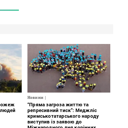
Новини
 пожеж
“Пряма загроза життю та
 людей
репресивний тиск”: Меджліс
кримськотатарського народу
виступив із заявою до
Міжнародного дня корінних