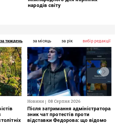
народів світу
за тиждень
за місяць
за рік
вибір редакції
Новини
08 Серпня 2026
Текст
2026
істів
Після затримання адміністратора
с
зник чат протестів проти
В сп
столітніх
відставки Федорова: що відомо
кого 
іноаг