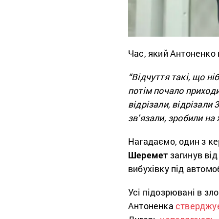
Час, який Антоненко п
“Відчуття такі, що ні
потім почало приходит
відрізали, відрізали 
зв’язали, зробили на
Нагадаємо, один з ке
Шеремет
загинув від
вибухівку під автомо
Усі підозрювані в зл
Антоненка
стверджу