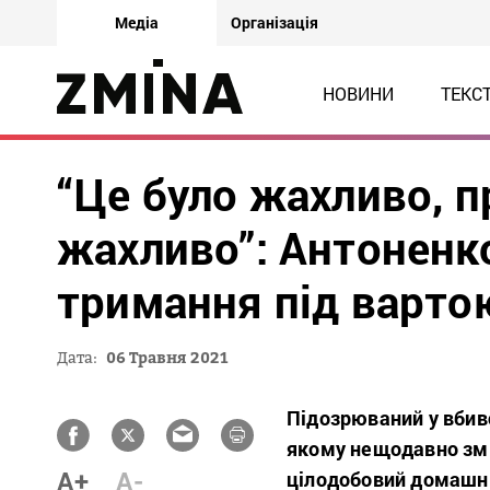
Медіа
Організація
НОВИНИ
ТЕКС
“Це було жахливо, 
жахливо”: Антоненко
тримання під варто
Дата:
06 Травня 2021
Підозрюваний у вбив
якому нещодавно змі
A+
A-
цілодобовий домашні