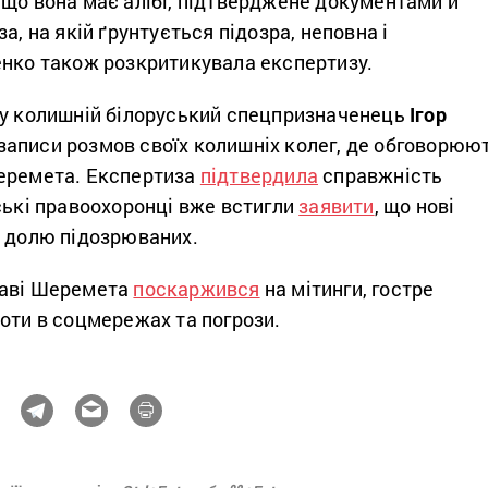
, що вона має алібі, підтверджене документами й
а, на якій ґрунтується підозра, неповна і
енко також розкритикувала експертизу.
ку колишній білоруський спецпризначенець
Ігор
аписи розмов своїх колишніх колег, де обговорюю
еремета. Експертиза
підтвердила
справжність
ські правоохоронці вже встигли
заявити
, що нові
а долю підозрюваних.
раві Шеремета
поскаржився
на мітинги, гостре
боти в соцмережах та погрози.