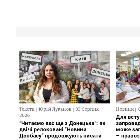
Тексти
Юрій Луканов
03 Серпня
Новини
2026
Для всту
“Читаємо вас ще з Донецька”: як
запровад
двічі релоковані “Новини
може заг
Донбасу” продовжують писати
– право