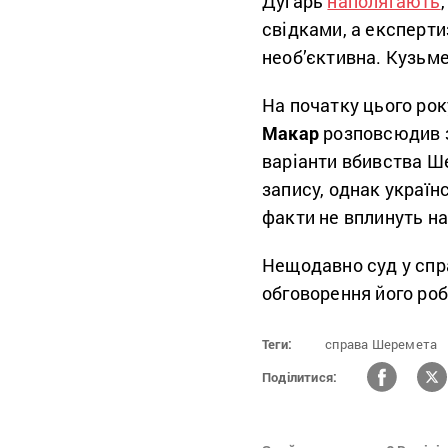
Дугарь
наполягають
свідками, а експертиз
необ’єктивна. Кузьм
На початку цього ро
Макар
розповсюдив з
варіанти вбивства Ш
запису, однак україн
факти не вплинуть н
Нещодавно суд у сп
обговорення його ро
Теги:
справа Шеремета
Поділитися: