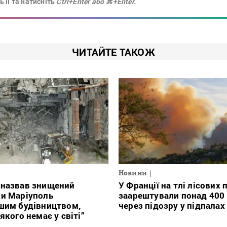
 її та натисніть
Ctrl+Enter або ⌘+Enter.
ЧИТАЙТЕ ТАКОЖ
Новини
 назвав знищений
У Франції на тлі лісових
ми Маріуполь
заарештували понад 400
шим будівництвом,
через підозру у підпалах
якого немає у світі”