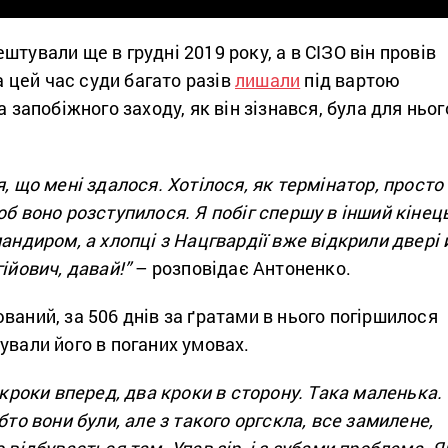
штували ще в грудні 2019 року, а в СІЗО він провів
За цей час суди багато разів
лишали
під вартою
а запобіжного заходу, як він зізнався, була для ньог
я, що мені здалося. Хотілося, як термінатор, просто
об воно розступилося. Я побіг спершу в інший кінець
мандиром, а хлопці з Нацгвардії вже відкрили двері 
гійович, давай!”
– розповідає Антоненко.
ваний, за 506 днів за ґратами в нього погіршилося
ували його в поганих умовах.
 кроки вперед, два кроки в сторону. Така маленька.
бто вони були, але з такого оргскла, все замилене,
 відбувається там. Упав зір, і з зубами проблема. Я