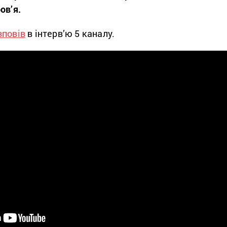
ов’я.
зповів
в інтерв’ю 5 каналу.