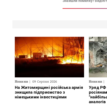
Знайшли помилку? Виділіть
Новини
09 Серпня 2026
Новини
На Житомирщині російська армія
Уряд РФ
знищила підприємство з
росіяна
німецькими інвестиціями
“найбіль
аналогів 