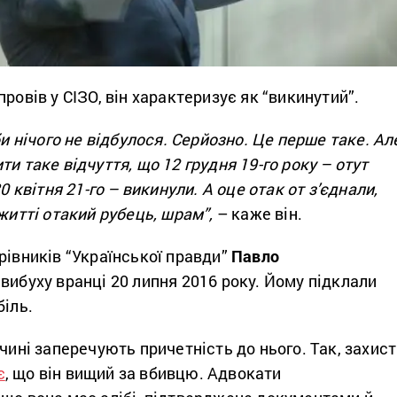
ровів у СІЗО, він характеризує як “викинутий”.
би нічого не відбулося. Серйозно. Це перше таке. Ал
и таке відчуття, що 12 грудня 19-го року – отут
30 квітня 21-го – викинули. А оце отак от з’єднали,
 житті отакий рубець, шрам”,
– каже він.
рівників “Української правди”
Павло
 вибуху вранці 20 липня 2016 року. Йому підклали
біль.
очині заперечують причетність до нього. Так, захист
є
, що він вищий за вбивцю. Адвокати