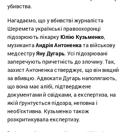
убивства.
Нагадаємо, що у вбивстві журналіста
Шеремета українські правоохоронці
підозрюють лікарку
Юлію Кузьменко
,
музиканта
Андрія Антоненка
та військову
медсестру
Яну Дугарь
. Усі підозрювані
заперечують причетність до злочину. Так,
захист Антоненка стверджує, що він вищий
за вбивцю. Адвокати Дугарь наполягають,
що вона має алібі, підтверджене
документами й свідками, а експертиза, на
якій ґрунтується підозра, неповна і
необ’єктивна. Кузьменко також
розкритикувала експертизу.