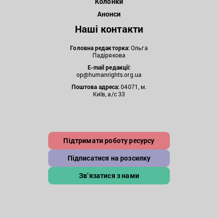
Колонки
Анонси
Наші контакти
Головна редакторка:
Ольга
Падірякова
E-mail редакції:
op@humanrights.org.ua
Поштова
адреса:
04071, м.
Київ, а/с 33
Підтримати роботу ресурсу
Підписатися на розсилку
Зв’язатися з нами