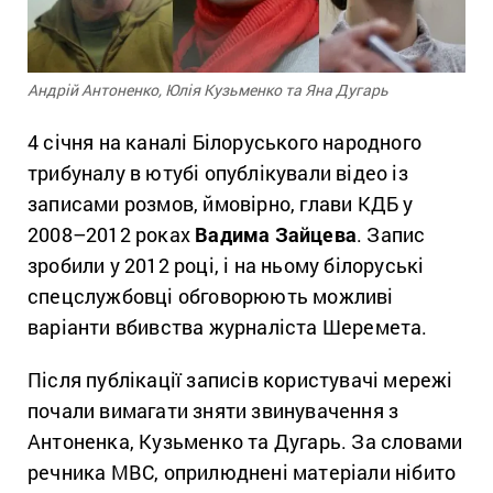
Андрій Антоненко, Юлія Кузьменко та Яна Дугарь
4 січня на каналі Білоруського народного
трибуналу в ютубі опублікували відео із
записами розмов, ймовірно, глави КДБ у
2008–2012 роках
Вадима Зайцева
. Запис
зробили у 2012 році, і на ньому білоруські
спецслужбовці обговорюють можливі
варіанти вбивства журналіста Шеремета.
Після публікації записів користувачі мережі
почали вимагати зняти звинувачення з
Антоненка, Кузьменко та Дугарь. За словами
речника МВС, оприлюднені матеріали нібито