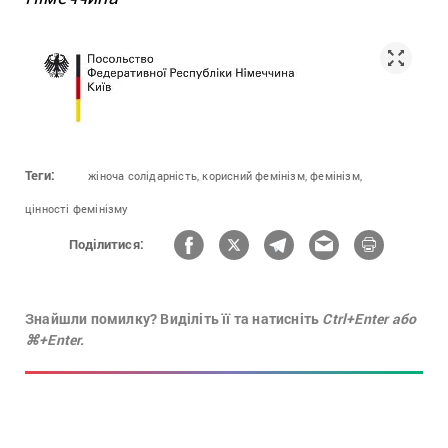
Теги:
жіноча солідарність,
корисний фемінізм,
фемінізм,
цінності фемінізму
Поділитися:
Знайшли помилку? Виділіть її та натисніть
Ctrl+Enter або
⌘+Enter.