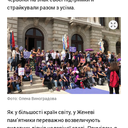
страйкували разом з усіма.
Фото: Олена Виноградова
Як у більшості країн світу, у Женеві
пам’ятники переважно возвеличують
видатних діячів чоловічої статі. Приміром, в