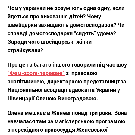
Чому українки не розуміють одна одну, коли
йдеться про виховання дітей? Чому
швейцарки захищають домогосподарок? Чи
справді домогосподарки “сидять” удома?
Заради чого швейцарські жінки
страйкували?
Про це та багато іншого говорили під час шоу
“Фем-zoom-теревені”
з правовою
аналітикинею, директоркою представництва
Національної асоціації адвокатів України у
Швейцарії Оленою Виноградовою.
Олена мешкає в Женеві понад три роки. Вона
навчалася там за магістерською програмою
з перехідного правосуддя Женевської