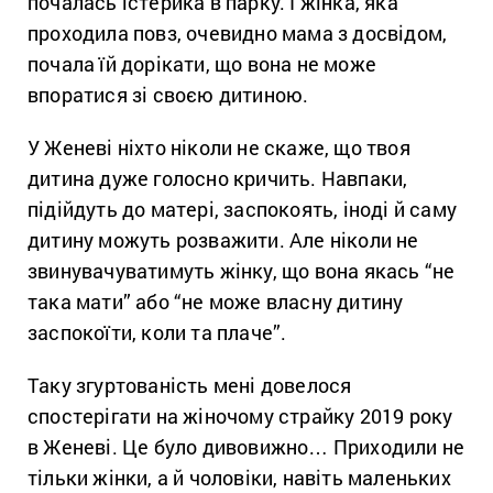
почалась істерика в парку. І жінка, яка
проходила повз, очевидно мама з досвідом,
почала їй дорікати, що вона не може
впоратися зі своєю дитиною.
У Женеві ніхто ніколи не скаже, що твоя
дитина дуже голосно кричить. Навпаки,
підійдуть до матері, заспокоять, іноді й саму
дитину можуть розважити. Але ніколи не
звинувачуватимуть жінку, що вона якась “не
така мати” або “не може власну дитину
заспокоїти, коли та плаче”.
Таку згуртованість мені довелося
спостерігати на жіночому страйку 2019 року
в Женеві. Це було дивовижно… Приходили не
тільки жінки, а й чоловіки, навіть маленьких