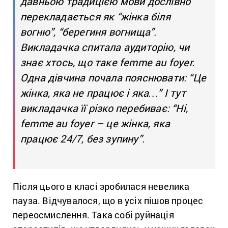
давньою традицією мови дослівно
перекладається як “жінка біля
вогню”, “берегиня вогнища”.
Викладачка спитала аудиторію, чи
знає хтось, що таке femme au foyer.
Одна дівчина почала пояснювати: “Це
жінка, яка не працює і яка…” І тут
викладачка її різко перебиває: “Ні,
femme au foyer – це жінка, яка
працює 24/7, без зупину”.
Після цього в класі зробилася невелика
пауза. Відчувалося, що в усіх пішов процес
переосмислення. Така собі руйнація