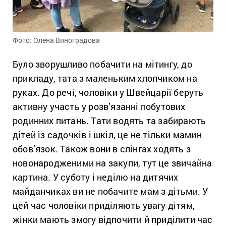
Фото: Олена Виноградова
Було зворушливо побачити на мітингу, до
прикладу, тата з маленьким хлопчиком на
руках. До речі, чоловіки у Швейцарії беруть
активну участь у розв’язанні побутових
родинних питань. Тати водять та забирають
дітей із садочків і шкіл, це не тільки мамин
обов’язок. Також вони в слінгах ходять з
новонародженими на закупи, тут це звичайна
картина. У суботу і неділю на дитячих
майданчиках ви не побачите мам з дітьми. У
цей час чоловіки приділяють увагу дітям,
жінки мають змогу відпочити й приділити час