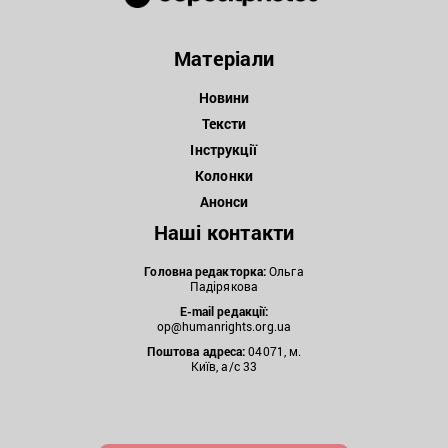
Матеріали
Новини
Тексти
Інструкції
Колонки
Анонси
Наші контакти
Головна редакторка:
Ольга
Падірякова
E-mail редакції:
op@humanrights.org.ua
Поштова
адреса:
04071, м.
Київ, а/с 33