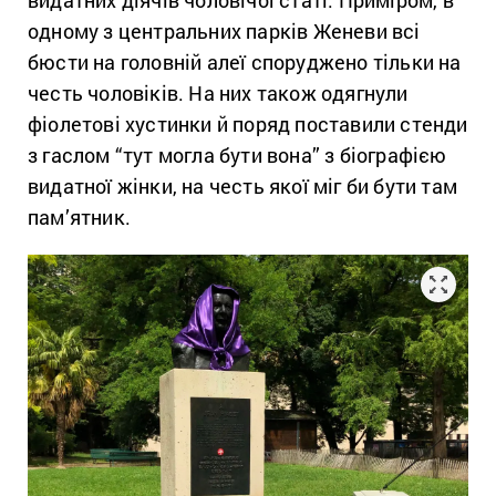
одному з центральних парків Женеви всі
бюсти на головній алеї споруджено тільки на
честь чоловіків. На них також одягнули
фіолетові хустинки й поряд поставили стенди
з гаслом “тут могла бути вона” з біографією
видатної жінки, на честь якої міг би бути там
пам’ятник.