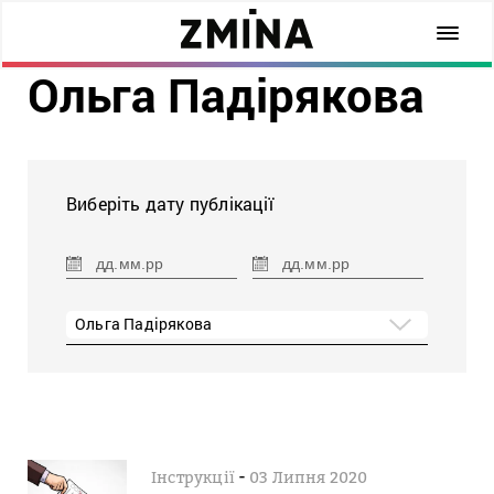
Ольга Падірякова
Виберіть дату публікації
Ольга Падірякова
-
Інструкції
03 Липня 2020