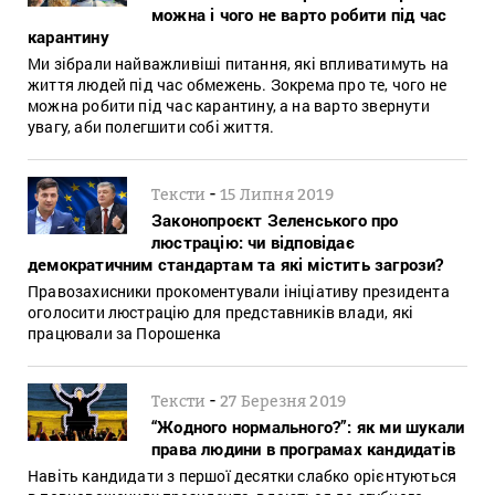
можна і чого не варто робити під час
карантину
Ми зібрали найважливіші питання, які впливатимуть на
життя людей під час обмежень. Зокрема про те, чого не
можна робити під час карантину, а на варто звернути
увагу, аби полегшити собі життя.
-
Тексти
15 Липня 2019
Законопроєкт Зеленського про
люстрацію: чи відповідає
демократичним стандартам та які містить загрози?
Правозахисники прокоментували ініціативу президента
оголосити люстрацію для представників влади, які
працювали за Порошенка
-
Тексти
27 Березня 2019
“Жодного нормального?”: як ми шукали
права людини в програмах кандидатів
Навіть кандидати з першої десятки слабко орієнтуються