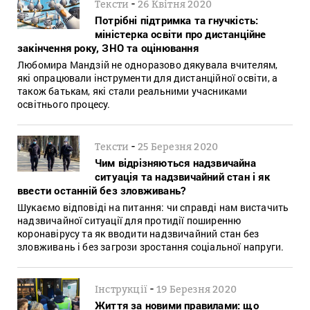
-
Тексти
26 Квітня 2020
Потрібні підтримка та гнучкість:
міністерка освіти про дистанційне
закінчення року, ЗНО та оцінювання
Любомира Мандзій не одноразово дякувала вчителям,
які опрацювали інструменти для дистанційної освіти, а
також батькам, які стали реальними учасниками
освітнього процесу.
-
Тексти
25 Березня 2020
Чим відрізняються надзвичайна
ситуація та надзвичайний стан і як
ввести останній без зловживань?
Шукаємо відповіді на питання: чи справді нам вистачить
надзвичайної ситуації для протидії поширенню
коронавірусу та як вводити надзвичайний стан без
зловживань і без загрози зростання соціальної напруги.
-
Інструкції
19 Березня 2020
Життя за новими правилами: що