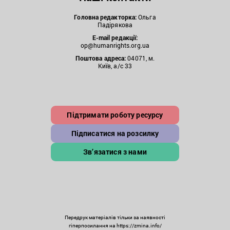
Головна редакторка:
Ольга
Падірякова
E-mail редакції:
op@humanrights.org.ua
Поштова
адреса:
04071, м.
Київ, а/с 33
Підтримати роботу ресурсу
Підписатися на розсилку
Зв’язатися з нами
Передрук матеріалів тільки за наявності
гіперпосилання на https://zmina.info/