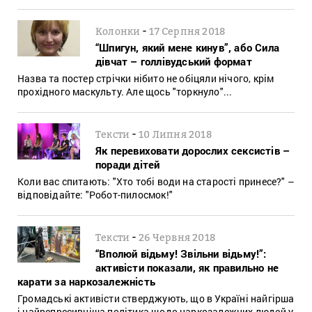
-
Колонки
17 Серпня 2018
“Шпигун, який мене кинув”, або Сила
дівчат – голлівудський формат
Назва та постер стрічки нібито не обіцяли нічого, крім
прохідного маскульту. Але щось "торкнуло"...
-
Тексти
10 Липня 2018
Як перевиховати дорослих сексистів –
поради дітей
Коли вас спитають: "Хто тобі води на старості принесе?" –
відповідайте: "Робот-пилосмок!"
-
Тексти
26 Червня 2018
“Вполюй відьму! Звільни відьму!”:
активісти показали, як правильно не
карати за наркозалежність
Громадські активісти стверджують, що в Україні найгірша
і найрепресивніша політика щодо наркозалежних людей у