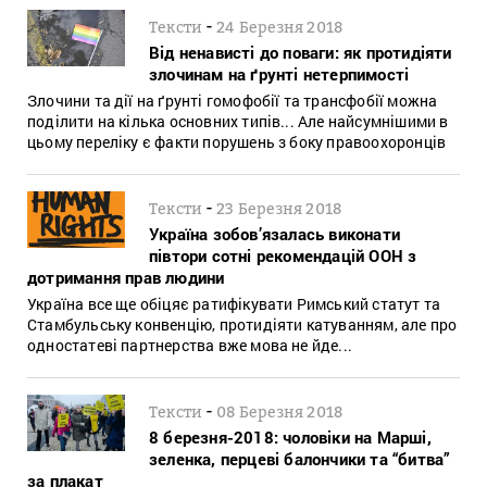
-
Тексти
24 Березня 2018
Від ненависті до поваги: як протидіяти
злочинам на ґрунті нетерпимості
Злочини та дії на ґрунті гомофобії та трансфобії можна
поділити на кілька основних типів... Але найсумнішими в
цьому переліку є факти порушень з боку правоохоронців
-
Тексти
23 Березня 2018
Україна зобов’язалась виконати
півтори сотні рекомендацій ООН з
дотримання прав людини
Україна все ще обіцяє ратифікувати Римський статут та
Стамбульську конвенцію, протидіяти катуванням, але про
одностатеві партнерства вже мова не йде...
-
Тексти
08 Березня 2018
8 березня-2018: чоловіки на Марші,
зеленка, перцеві балончики та “битва”
за плакат