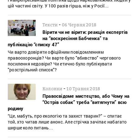
цій частині світу. У 100 разів гірша, ніж у Росії...
-
Тексти
06 Червня 2018
Вірити чи не вірити: реакція експертів
на “воскресіння Бабченка” та
публікацію “списку 47”
Чи варто довіряти офіційним повідомленням
правоохоронців? Чи варте було "вбивство" чергового
посилення недовіри? Чи етично було публікувати
"розстрільний список"?
-
Колонки
10 Травня 2018
Правосвідоме мистецтво, або Чому на
“Острів собак” треба “витягнути” всю
родину
“Це, мабуть, про екологію та захист тварин?” – спитає
той, хто читав лише анонс. Але стрічка зачіпає набагато
ширше коло питань…