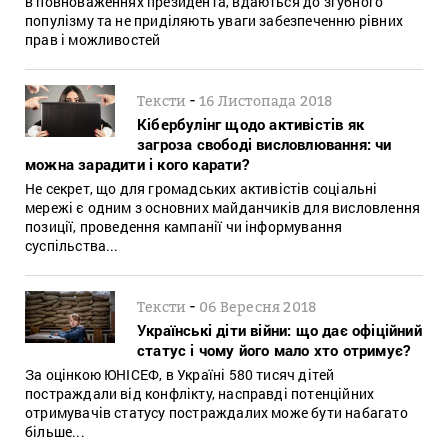
в повноваженнях президента, вдаються до згубного
популізму та не приділяють уваги забезпеченню рівних
прав і можливостей
-
Тексти
16 Листопада 2018
Кібербулінг щодо активістів як
загроза свободі висловлювання: чи
можна зарадити і кого карати?
Не секрет, що для громадських активістів соціальні
мережі є одним з основних майданчиків для висловлення
позиції, проведення кампанії чи інформування
суспільства...
-
Тексти
06 Вересня 2018
Українські діти війни: що дає офіційний
статус і чому його мало хто отримує?
За оцінкою ЮНІСЕФ, в Україні 580 тисяч дітей
постраждали від конфлікту, насправді потенційних
отримувачів статусу постраждалих може бути набагато
більше...