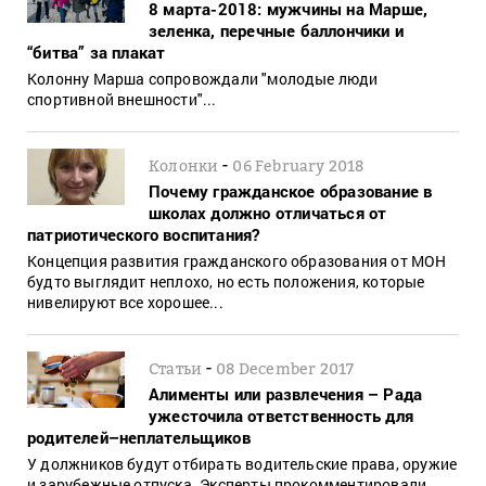
8 марта-2018: мужчины на Марше,
зеленка, перечные баллончики и
“битва” за плакат
Колонну Марша сопровождали "молодые люди
спортивной внешности"...
-
Колонки
06 February 2018
Почему гражданское образование в
школах должно отличаться от
патриотического воспитания?
Концепция развития гражданского образования от МОН
будто выглядит неплохо, но есть положения, которые
нивелируют все хорошее...
-
Статьи
08 December 2017
Алименты или развлечения – Рада
ужесточила ответственность для
родителей–неплательщиков
У должников будут отбирать водительские права, оружие
и зарубежные отпуска. Эксперты прокомментировали