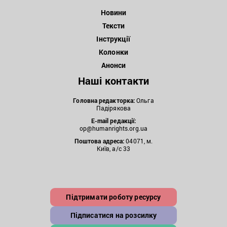
Новини
Тексти
Інструкції
Колонки
Анонси
Наші контакти
Головна редакторка:
Ольга
Падірякова
E-mail редакції:
op@humanrights.org.ua
Поштова
адреса:
04071, м.
Київ, а/с 33
Підтримати роботу ресурсу
Підписатися на розсилку