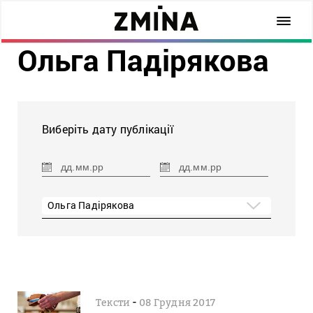
Ольга Падірякова
Виберіть дату публікації
Ольга Падірякова
-
Тексти
08 Грудня 2017