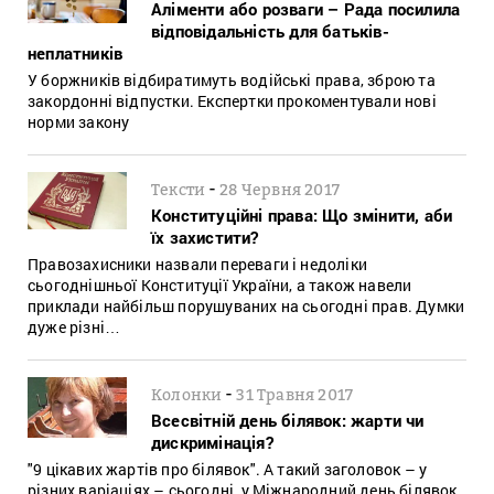
Аліменти або розваги – Рада посилила
відповідальність для батьків-
неплатників
У боржників відбиратимуть водійські права, зброю та
закордонні відпустки. Експертки прокоментували нові
норми закону
-
Тексти
28 Червня 2017
Конституційні права: Що змінити, аби
їх захистити?
Правозахисники назвали переваги і недоліки
сьогоднішньої Конституції України, а також навели
приклади найбільш порушуваних на сьогодні прав. Думки
дуже різні…
-
Колонки
31 Травня 2017
Всесвітній день білявок: жарти чи
дискримінація?
"9 цікавих жартів про білявок". А такий заголовок – у
різних варіаціях – сьогодні, у Міжнародний день білявок,