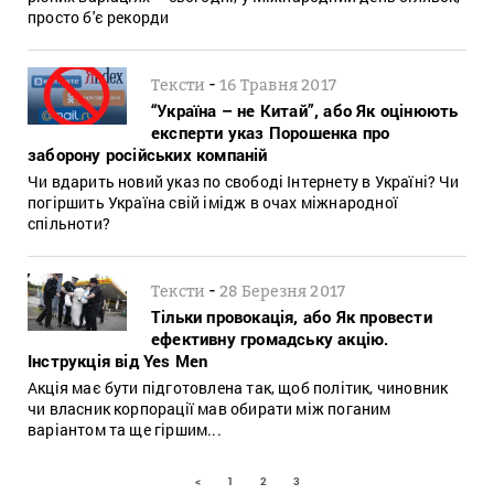
просто б'є рекорди
-
Тексти
16 Травня 2017
“Україна – не Китай”, або Як оцінюють
експерти указ Порошенка про
заборону російських компаній
Чи вдарить новий указ по свободі Інтернету в Україні? Чи
погіршить Україна свій імідж в очах міжнародної
спільноти?
-
Тексти
28 Березня 2017
Тільки провокація, або Як провести
ефективну громадську акцію.
Інструкція від Yes Men
Акція має бути підготовлена так, щоб політик, чиновник
чи власник корпорації мав обирати між поганим
варіантом та ще гіршим...
<
1
2
3