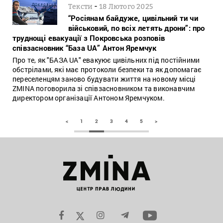
-
Тексти
18 Лютого 2025
“Росіянам байдуже, цивільний ти чи
військовий, по всіх летять дрони”: про
труднощі евакуації з Покровська розповів
співзасновник “База UA” Антон Яремчук
Про те, як "БАЗА UA" евакуює цивільних під постійними
обстрілами, які має протоколи безпеки та як допомагає
переселенцям заново будувати життя на новому місці
ZMINA поговорила зі співзасновником та виконавчим
директором організації Антоном Яремчуком.
<
1
2
3
4
5
>