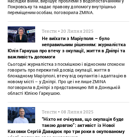
наслідки війни, вирішує проблеми з водопостачанням у
Покровську та надає правову допомогу внутрішньо
переміщеним особам, поговорила ZMINA.
-
Тексти
20 Липня 2025
Не виїхати з Маріуполя – було
неправильним рішенням: журналістка
Юлія Гаркуша про втечу з окупації, життя в Дніпрі та
важливість допомоги
Сьогодні журналістка з посмішкою і відносним спокоєм
говорить про пережитий досвід окупації, життя в
блокадному Маріуполі, втечу від окупантів і адаптацію в
новому місті – у Дніпрі. Про це і не лише ZMINA
поговорила в Дніпрі з представницею ІМІ в Донецькій
області Юлією Гаркушою.
-
Тексти
08 Липня 2025
“Ніхто не очікував, що окупація буде
такою довгою”: активіст із Нової
Каховки Сергій Давидюк про три роки в окупованому