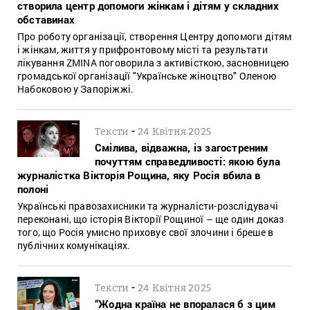
створила центр допомоги жінкам і дітям у складних
обставинах
Про роботу організації, створення Центру допомоги дітям
і жінкам, життя у прифронтовому місті та результати
лікування ZMINA поговорила з активісткою, засновницею
громадської організації "Українське жіноцтво" Оленою
Набоковою у Запоріжжі.
-
Тексти
24 Квітня 2025
Смілива, відважна, із загостреним
почуттям справедливості: якою була
журналістка Вікторія Рощина, яку Росія вбила в
полоні
Українські правозахисники та журналісти-розслідувачі
переконані, що історія Вікторії Рощиної – ще один доказ
того, що Росія умисно приховує свої злочини і бреше в
публічних комунікаціях.
-
Тексти
24 Квітня 2025
“Жодна країна не впоралася б з цим