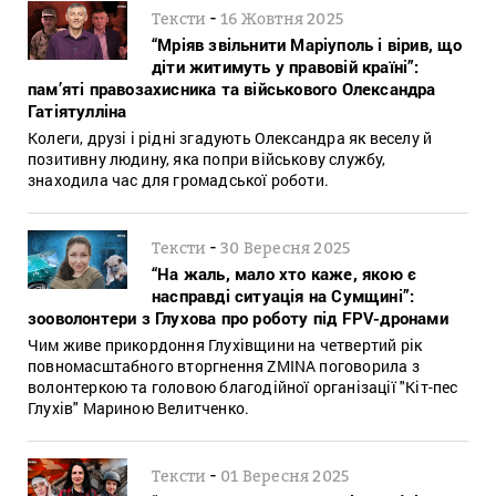
-
Тексти
16 Жовтня 2025
“Мріяв звільнити Маріуполь і вірив, що
діти житимуть у правовій країні”:
пам’яті правозахисника та військового Олександра
Гатіятулліна
Колеги, друзі і рідні згадують Олександра як веселу й
позитивну людину, яка попри військову службу,
знаходила час для громадської роботи.
-
Тексти
30 Вересня 2025
“На жаль, мало хто каже, якою є
насправді ситуація на Сумщині”:
зооволонтери з Глухова про роботу під FPV-дронами
Чим живе прикордоння Глухівщини на четвертий рік
повномасштабного вторгнення ZMINA поговорила з
волонтеркою та головою благодійної організації "Кіт-пес
Глухів" Мариною Велитченко.
-
Тексти
01 Вересня 2025