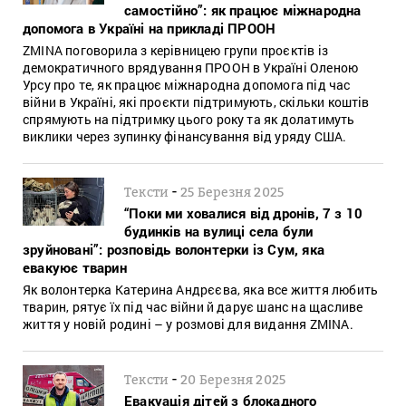
самостійно”: як працює міжнародна
допомога в Україні на прикладі ПРООН
ZMINA поговорила з керівницею групи проєктів із
демократичного врядування ПРООН в Україні Оленою
Урсу про те, як працює міжнародна допомога під час
війни в Україні, які проєкти підтримують, скільки коштів
спрямують на підтримку цього року та як долатимуть
виклики через зупинку фінансування від уряду США.
-
Тексти
25 Березня 2025
“Поки ми ховалися від дронів, 7 з 10
будинків на вулиці села були
зруйновані”: розповідь волонтерки із Сум, яка
евакуює тварин
Як волонтерка Катерина Андрєєва, яка все життя любить
тварин, рятує їх під час війни й дарує шанс на щасливе
життя у новій родині – у розмові для видання ZMINA.
-
Тексти
20 Березня 2025
Евакуація дітей з блокадного