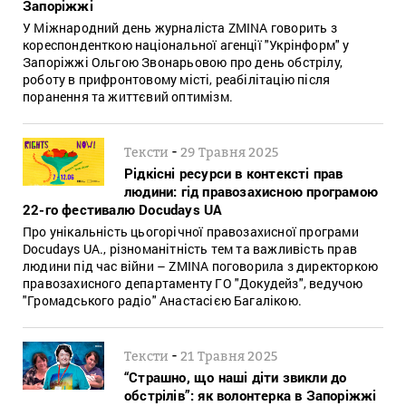
Запоріжжі
У Міжнародний день журналіста ZMINA говорить з
кореспонденткою національної агенції "Укрінформ" у
Запоріжжі Ольгою Звонарьовою про день обстрілу,
роботу в прифронтовому місті, реабілітацію після
поранення та життєвий оптимізм.
-
Тексти
29 Травня 2025
Рідкісні ресурси в контексті прав
людини: гід правозахисною програмою
22-го фестивалю Docudays UA
Про унікальність цьогорічної правозахисної програми
Docudays UA., різноманітність тем та важливість прав
людини під час війни – ZMINA поговорила з директоркою
правозахисного департаменту ГО "Докудейз", ведучою
"Громадського радіо" Анастасією Багалікою.
-
Тексти
21 Травня 2025
“Страшно, що наші діти звикли до
обстрілів”: як волонтерка в Запоріжжі