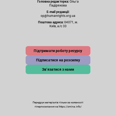
Головна редакторка:
Ольга
Падірякова
E-mail редакції:
op@humanrights.org.ua
Поштова
адреса:
04071, м.
Київ, а/с 33
Підтримати роботу ресурсу
Підписатися на розсилку
Зв’язатися з нами
Передрук матеріалів тільки за наявності
гіперпосилання на https://zmina.info/