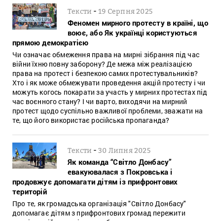
-
Тексти
19 Серпня 2025
Феномен мирного протесту в країні, що
воює, або Як українці користуються
прямою демократією
Чи означає обмеження права на мирні зібрання під час
війни їхню повну заборону? Де межа між реалізацією
права на протест і безпекою самих протестувальників?
Хто і як може обмежувати проведення акцій протесту і чи
можуть когось покарати за участь у мирних протестах під
час воєнного стану? І чи варто, виходячи на мирний
протест щодо суспільно важливої проблеми, зважати на
те, що його використає російська пропаганда?
-
Тексти
30 Липня 2025
Як команда “Світло Донбасу”
евакуювалася з Покровська і
продовжує допомагати дітям із прифронтових
територій
Про те, як громадська організація "Світло Донбасу"
допомагає дітям з прифронтових громад пережити