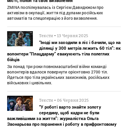
місті, полон та своє визволення
ZMINA поспілкувалась із Сергієм Давидюком про
активізм в окупації, життя під дулами російських
автоматів та спецоперацію з його визволення.
-
Тексти
13 Червня 2025
“Іноді ми заходили в ліс і бачили, що на
ділянці у 300 метрів лежить 60 тіл”: як
волонтери “Плацдарму” евакуюють тіла полеглих
бійців
За понад три роки повномасштабної війни команді
волонтерів вдалося повернути орієнтовно 2700 тіл.
Йдеться про тіла українських захисників, російських
військових і цивільних.
-
Тексти
06 Червня 2025
“У роботі варто знайти золоту
середину, щоб кадри не були
важливішими за життя”: журналістка Ольга
Звонарьова про поранення і роботу в прифронтовому