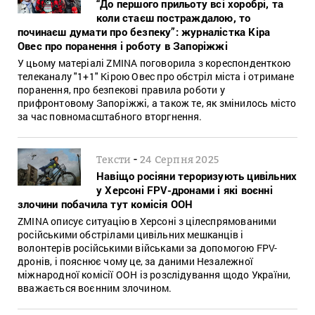
“До першого прильоту всі хоробрі, та
коли стаєш постраждалою, то
починаєш думати про безпеку”: журналістка Кіра
Овес про поранення і роботу в Запоріжжі
У цьому матеріалі ZMINA поговорила з кореспонденткою
телеканалу "1+1" Кірою Овес про обстріл міста і отримане
поранення, про безпекові правила роботи у
прифронтовому Запоріжжі, а також те, як змінилось місто
за час повномасштабного вторгнення.
-
Тексти
24 Серпня 2025
Навіщо росіяни тероризують цивільних
у Херсоні FPV-дронами і які воєнні
злочини побачила тут комісія ООН
ZMINA описує ситуацію в Херсоні з цілеспрямованими
російськими обстрілами цивільних мешканців і
волонтерів російськими військами за допомогою FPV-
дронів, і пояснює чому це, за даними Незалежної
міжнародної комісії ООН із розслідування щодо України,
вважається воєнним злочином.