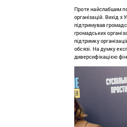
Проте найслабшим по
організацій. Вихід з
підтримував громадсь
громадських організ
підтримку організаці
обсязі. На думку екс
диверсифікацією фін