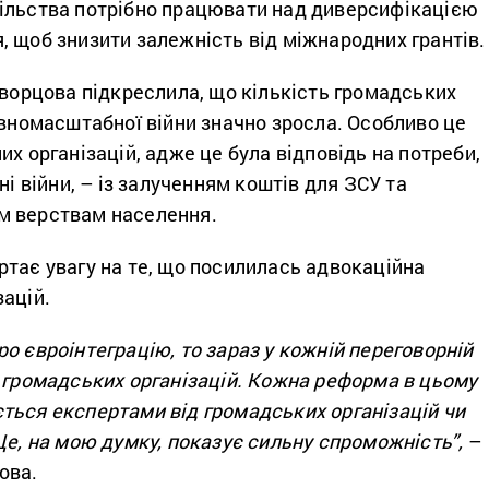
ільства потрібно працювати над диверсифікацією
 щоб знизити залежність від міжнародних грантів.
кворцова підкреслила, що кількість громадських
овномасштабної війни значно зросла. Особливо це
их організацій, адже це була відповідь на потреби,
ні війни, – із залученням коштів для ЗСУ та
м верствам населення.
тає увагу на те, що посилилась адвокаційна
ацій.
о євроінтеграцію, то зараз у кожній переговорній
 громадських організацій.
Кожна реформа в цьому
ться експертами від громадських організацій чи
Це, на мою думку, показує сильну спроможність”,
–
ова.