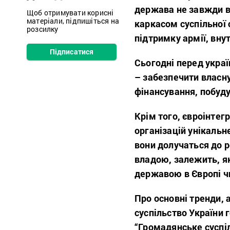
держава не завжди в
Щоб отримувати корисні
матеріали, підпишіться на
каркасом суспільної 
розсилку
підтримку армії, вну
Підписатися
Сьогодні перед укра
– забезпечити власн
фінансування, побуду
Крім того, євроінтег
організацій унікальн
вони долучаться до 
владою, залежить, як
державою в Європі 
Про основні тренди, 
суспільство України 
“Громадянське суспіл