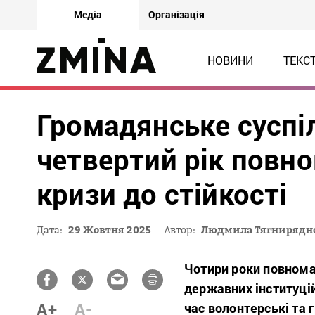
Медіа
Організація
НОВИНИ
ТЕКС
Громадянське суспіл
четвертий рік повно
кризи до стійкості
Дата:
29 Жовтня 2025
Автор:
Людмила Тягнирядн
Чотири роки повнома
державних інституцій
A+
A-
час волонтерські та г