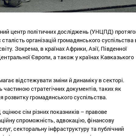
ний центр політичних досліджень (УНЦПД) протяг
є сталість організацій громадянського суспільства 
світу. Зокрема, в країнах Африки, Азії, Південної
Центральної Європи, а також у країнах Кавказького
агає відстежувати зміни й динаміку в секторі.
ь частиною стратегічних документів, таких як
ія розвитку громадянського суспільства.
цінює сім різних показників – правове
аційну спроможність, адвокацію, фінансову
ослуг, секторальну інфраструктуру та публічний