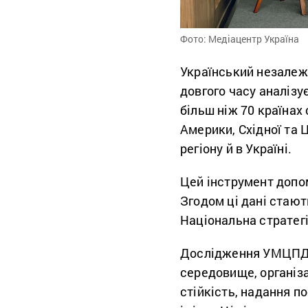
Фото: Медіацентр Україна
Український незалеж
довгого часу аналізу
більш ніж 70 країнах 
Америки, Східної та 
регіону й в Україні.
Цей інструмент допом
Згодом ці дані стают
Національна стратег
Дослідження УМЦПД о
середовище, організ
стійкість, надання п