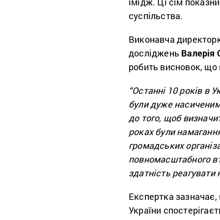
імідж. Ці сім показн
суспільства.
Виконавча директорк
досліджень
Валерія 
робить висновок, що 
“
Останні 10 років в У
були дуже насиченим
до того, щоб визнач
роках були намагання
громадських організа
повномасштабного вт
здатність реагувати 
Експертка зазначає, 
України спостерігаєт