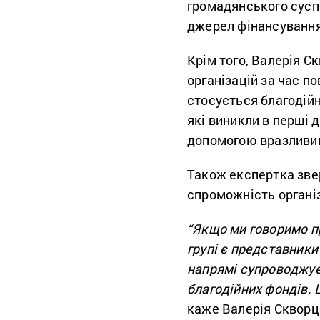
громадянського сусп
джерел фінансування,
Крім того, Валерія С
організацій за час п
стосується благодійн
які виникли в перші д
допомогою вразливи
Також експертка звер
спроможність організ
“Якщо ми говоримо пр
групі є представники
напрямі супроводжує
благодійних фондів. 
каже Валерія Скворц