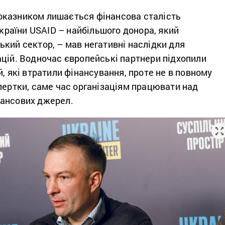
казником лишається фінансова сталість
 України USAID – найбільшого донора, який
кий сектор, – мав негативні наслідки для
ацій. Водночас європейські партнери підхопили
й, які втратили фінансування, проте не в повному
пертки, саме час організаціям працювати над
ансових джерел.