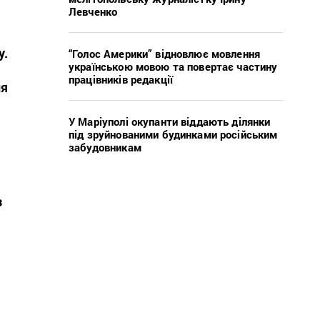
Левченко
у.
“Голос Америки” відновлює мовлення
українською мовою та повертає частину
працівників редакції
ня
У Маріуполі окупанти віддають ділянки
під зруйнованими будинками російським
забудовникам
з