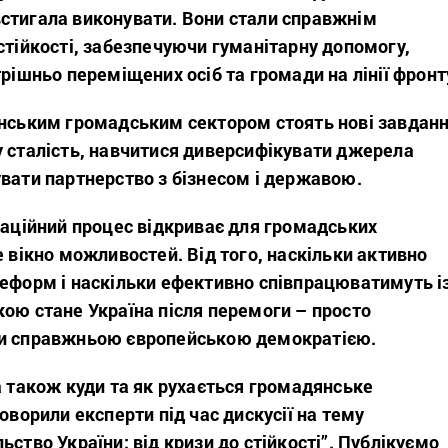
стигала виконувати. Вони стали справжнім
стійкості, забезпечуючи гуманітарну допомогу,
трішньо переміщених осіб та громади на лінії фронт
їнським громадським сектором стоять нові завдан
у сталість, навчитися диверсифікувати джерела
вати партнерство з бізнесом і державою.
раційний процес відкриває для громадських
е вікно можливостей. Від того, наскільки активно
реформ і наскільки ефективно співпрацюватимуть і
ою стане Україна після перемоги – просто
чи справжньою європейською демократією.
а також куди та як рухається громадянське
говорили експерти під час дискусії на тему
ьство України: від кризи до стійкості”. Публікуємо