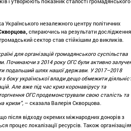
иків і утворюють показник сталості громадянського
а Українського незалежного центру політичних
Скворцова,
спираючись на результати дослідження
громадський сектор став стійкішим до викликів.
країні для організацій громадянського суспільства
и. Починаючи з 2014 року ОГС були активно залуче
ити подальший шлях нашої держави. У 2017–2018
 з боку української влади дещо обмежити діяльніс
цій. Але вже під час криз коронавірусу та
оргнення ОГС продемонстрували свою сталість та
на кризи”,
– сказала Валерія Скворцова.
що після відходу окремих міжнародних донорів з
ься процес локалізації ресурсів. Також організація