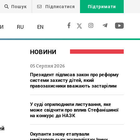
Пошук
Підписатися
Підтримати
ТИ
RU
EN
НОВИНИ
05 Серпня 2026
Президент підписав закон про реформу
системи захисту дітей, який
правозахисники вважають застарілим
У суді оприлюднили листування, яке
може свідчити про вплив Стефанішиної
на конкурс до НАЗК
ей
Окупанти знову етапували
мелітопольську журналістку Ірину