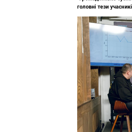
головні тези учасник