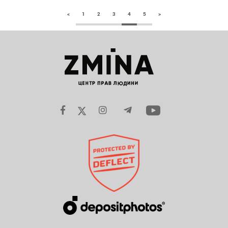
<
1
2
3
4
5
>