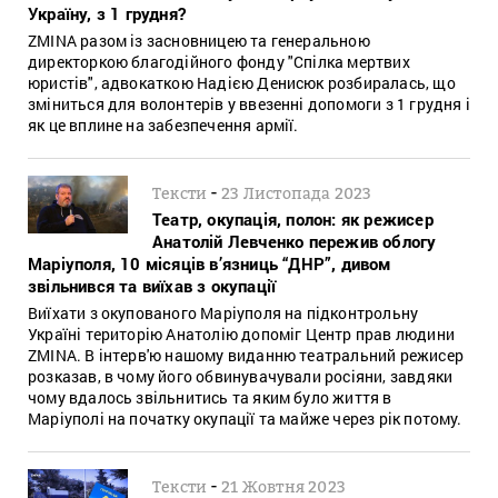
Україну, з 1 грудня?
ZMINA разом із засновницею та генеральною
директоркою благодійного фонду "Спілка мертвих
юристів", адвокаткою Надією Денисюк розбиралась, що
зміниться для волонтерів у ввезенні допомоги з 1 грудня і
як це вплине на забезпечення армії.
-
Тексти
23 Листопада 2023
Театр, окупація, полон: як режисер
Анатолій Левченко пережив облогу
Маріуполя, 10 місяців в’язниць “ДНР”, дивом
звільнився та виїхав з окупації
Виїхати з окупованого Маріуполя на підконтрольну
Україні територію Анатолію допоміг Центр прав людини
ZMINA. В інтерв'ю нашому виданню театральний режисер
розказав, в чому його обвинувачували росіяни, завдяки
чому вдалось звільнитись та яким було життя в
Маріуполі на початку окупації та майже через рік потому.
-
Тексти
21 Жовтня 2023