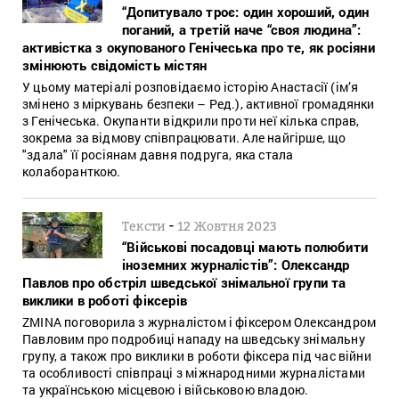
“Допитувало троє: один хороший, один
поганий, а третій наче “своя людина”:
активістка з окупованого Генічеська про те, як росіяни
змінюють свідомість містян
У цьому матеріалі розповідаємо історію Анастасії (ім’я
змінено з міркувань безпеки – Ред.), активної громадянки
з Генічеська. Окупанти відкрили проти неї кілька справ,
зокрема за відмову співпрацювати. Але найгірше, що
"здала" її росіянам давня подруга, яка стала
колаборанткою.
-
Тексти
12 Жовтня 2023
“Військові посадовці мають полюбити
іноземних журналістів”: Олександр
Павлов про обстріл шведської знімальної групи та
виклики в роботі фіксерів
ZMINA поговорила з журналістом і фіксером Олександром
Павловим про подробиці нападу на шведську знімальну
групу, а також про виклики в роботи фіксера під час війни
та особливості співпраці з міжнародними журналістами
та українською місцевою і військовою владою.