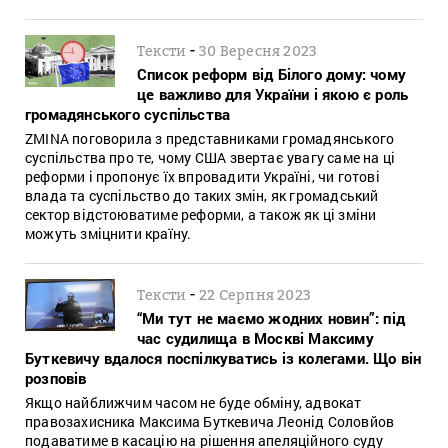
-
Тексти
30 Вересня 2023
Список реформ від Білого дому: чому
це важливо для України і якою є роль
громадянського суспільства
ZMINA поговорила з представниками громадянського
суспільства про те, чому США звертає увагу саме на ці
реформи і пропонує їх впровадити Україні, чи готові
влада та суспільство до таких змін, як громадський
сектор відстоюватиме реформи, а також як ці зміни
можуть зміцнити країну.
-
Тексти
22 Серпня 2023
“Ми тут не маємо жодних новин”: під
час судилища в Москві Максиму
Буткевичу вдалося поспілкуватись із колегами. Що він
розповів
Якщо найближчим часом не буде обміну, адвокат
правозахисника Максима Буткевича Леонід Соловйов
подаватиме в касацію на рішення апеляційного суду