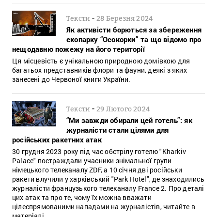
-
Тексти
28 Березня 2024
Як активісти борються за збереження
екопарку “Осокорки” та що відомо про
нещодавню пожежу на його території
Ця місцевість є унікальною природною домівкою для
багатьох представників флори та фауни, деякі з яких
занесені до Червоної книги України.
-
Тексти
29 Лютого 2024
“Ми завжди обирали цей готель”: як
журналісти стали цілями для
російських ракетних атак
30 грудня 2023 року під час обстрілу готелю "Kharkiv
Palace" постраждали учасники знімальної групи
німецького телеканалу ZDF, а 10 січня дві російськи
ракети влучили у харківський "Park Hotel", де знаходились
журналісти французького телеканалу France 2. Про деталі
цих атак та про те, чому їх можна вважати
цілеспрямованими нападами на журналістів, читайте в
матеріалі.