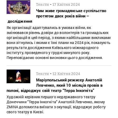
-
Тексти
17 Квітня 2024
Чим живе громадянське суспільство
протягом двох років війни –
дослідження
Як організації адаптувались в умовах війни, як
змінювався рівень довіри до волонтерів та громадських
організацій в цей період, з якими найбільшими викликами
вони зітнулись і якими є їхні плани на 2024 рік, показують
результати дослідження Київського міжнародного
інституту, проведеного у грудні минулого року.
Переповідаємо основні висновки цього дослідження.
-
Тексти
12 Квітня 2024
Маріупольський режисер Анатолій
Левченко, який 10 місяців провів в
полоні, відроджує свій театр “Терра Інкогніта”
Художній керівник першого недержавного театру
Донеччини "Терра Інкогніта" Анатолій Левченко, якому
ZMINA допомогла виїхати з окупації, відроджує роботу
свого театру в Києві.