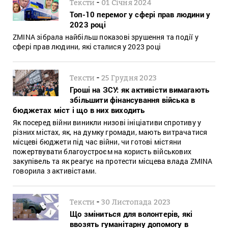
-
Тексти
01 Січня 2024
Топ-10 перемог у сфері прав людини у
2023 році
ZMINA зібрала найбільш показові зрушення та події у
сфері прав людини, які сталися у 2023 році
-
Тексти
25 Грудня 2023
Гроші на ЗСУ: як активісти вимагають
збільшити фінансування війська в
бюджетах міст і що в них виходить
Як посеред війни виникли низові ініціативи спротиву у
різних містах, як, на думку громади, мають витрачатися
місцеві бюджети під час війни, чи готові містяни
пожертвувати благоустроєм на користь військових
закупівель та як реагує на протести місцева влада ZMINA
говорила з активістами.
-
Тексти
30 Листопада 2023
Що зміниться для волонтерів, які
ввозять гуманітарну допомогу в