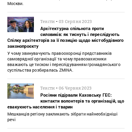
Москви.
-
Тексти
03 Серпня 2023
Архітектурна спільнота проти
силовиків: як тиснуть і переслідують
Спілку архітекторів за її позицію щодо містобудівного
законопроєкту
У чому звинувачують правоохоронці представників
самоврядної організації та чому правозахисники
вважають це тиском і переслідуванням громадянського
суспільства розбиралась ZMINA.
-
Тексти
06 Червня 2023
Росіяни підірвали Каховську ГЕС:
контакти волонтерів та організацій, що
евакуюють населення і тварин
Мешканців регіону закликають зібрати найнеобхідніші
речі