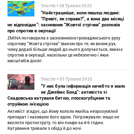
-
Тексти
18 Травня 2023
“Найстрашніше, коли пишеш людині:
“Привіт, як справи?”, а вона два місяці
не відповідає”: засновник “Жовтої стрічки” розповів
про спротив в окупації
ZMINA поговорила з засновником громадянського руху
спротиву "Жовта стрічка" Іваном про те, як виник рух,
чому дедалі більше людей до нього долучається, яким є
спротив в окупації, наскільки це небезпечно і яких
масштабів досяг.
-
Тексти
05 Травня 2023
“У них була інформація начебто я мало
не Джеймс Бонд”: активіста зі
Скадовська катували битою, плоскогубцями та
отруйною ін’єкцією
Активіст згадує, що йому кололи якийсь незрозумілий
препарат і називали його ядом. Погрожували: якщо не
вколоти протиотруту, то він помре за 4-6 годин.
Катування тривали з обіду й до ночі.