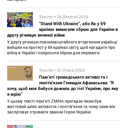
-
Тексти
26 Лютого 2024
“Stand With Ukraine”, або Як у 69
країнах вимагали зброю для України в
другу річницю великої війни
У другу річницю повномасштабного вторгнення українці
вийшли на протест у 69 країнах світу, щоб нагадати про
війну в Україні і попросити зброю для перемоги.
-
Тексти
13 Січня 2024
Пам’яті громадського активіста і
політв’язня Геннадія Афанасьєва: “Я
хочу, щоб моя бабуся дожила до тієї України, про яку
я мрію”
У цьому тексті-пам’яті ZMINA пригадає яким був
життєвий шлях активіста і політв’язня та чому саме він
заслуговує отримати звання Героя України.