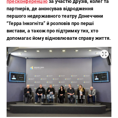
пресконференцію
за участю друзів, колег та
партнерів, де анонсував відродження
першого недержавного театру Донеччини
“Терра Інкогніта” й розповів про перші
вистави, а також про підтримку тих, хто
допомагає йому відновлювати справу життя.