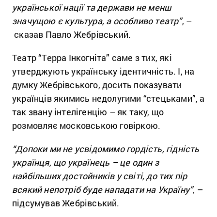
української нації та держави не менш
значущою є культура, а особливо театр”
, –
сказав Павло Жебрівський.
Театр “Терра Інкогніта” саме з тих, які
утверджують українську ідентичність. І, на
думку Жебрівського, досить показувати
українців якимись недолугими “стецьками”, а
так звану інтелігенцію – як таку, що
розмовляє московською говіркою.
“Допоки ми не усвідомимо гордість, гідність
українця, що українець – це один з
найбільших достойників у світі, до тих пір
всякий непотріб буде нападати на Україну”,
–
підсумував Жебрівський.