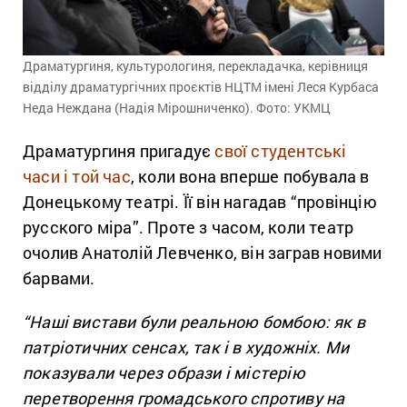
Драматургиня, культурологиня, перекладачка, керівниця
відділу драматургічних проєктів НЦТМ імені Леся Курбаса
Неда Неждана (Надія Мірошниченко). Фото: УКМЦ
Драматургиня пригадує
свої студентські
часи і той час
, коли вона вперше побувала в
Донецькому театрі. Її він нагадав “провінцію
русского міра”. Проте з часом, коли театр
очолив Анатолій Левченко, він заграв новими
барвами.
“Наші вистави були реальною бомбою: як в
патріотичних сенсах, так і в художніх. Ми
показували через образи і містерію
перетворення громадського спротиву на