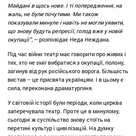
Майдані в щось нове. І ті попередження, на
жаль, не були почутими. Ми також
показували минуле і навіть не могли уявити,
що знову будуть репресії, голод вже у новій
окупації”,
– розповідає Неда Неждана.
Під час війни театр має говорити про живих і
тих, хто не зміг вибратися з окупації, полону,
загинув від рук російського ворога. Більшість
вистав – це присвята українцям. І в цьому є
сила, переконана драматургиня.
У світовій історії були періоди, коли церква
заперечувала театр. Проте це в минулому,
сьогодні ж суспільство знову стоїть на
перетині культур і цивілізацій. На думку