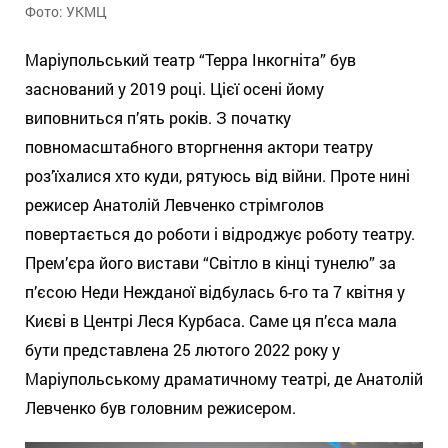
Фото: УКМЦ
Маріупольський театр “Терра Інкогніта” був
заснований у 2019 році. Цієї осені йому
виповниться п’ять років. З початку
повномасштабного вторгнення актори театру
роз’їхалися хто куди, рятуюсь від війни. Проте нині
режисер Анатолій Левченко стрімголов
повертається до роботи і відроджує роботу театру.
Прем’єра його вистави “Світло в кінці тунелю” за
п’єсою Неди Нежданої відбулась 6-го та 7 квітня у
Києві в Центрі Леся Курбаса. Саме ця п’єса мала
бути представлена 25 лютого 2022 року у
Маріупольському драматичному театрі, де Анатолій
Левченко був головним режисером.