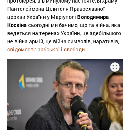
протоієрея, а в минулому настоятеля храму
Пантелеймона Цілителя Православної
церкви України у Маріуполі
Володимира
Коскіна
сьогодні ми бачимо, що та війна, яка
ведеться на теренах України, це здебільшого
не війна армій, це війна символів, наративів,
свідомості: рабської і свободи.