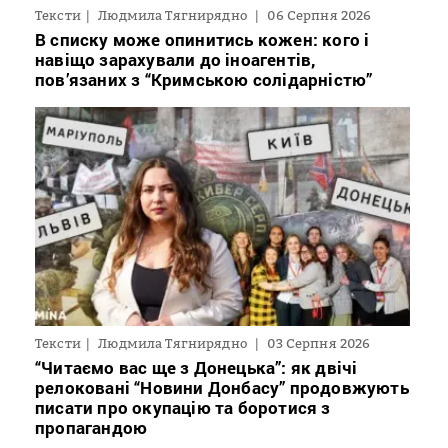
Тексти
Людмила Тягнирядно
06 Серпня 2026
В списку може опинитись кожен: кого і
навіщо зарахували до іноагентів,
пов’язаних з “Кримською солідарністю”
Тексти
Людмила Тягнирядно
03 Серпня 2026
“Читаємо вас ще з Донецька”: як двічі
релоковані “Новини Донбасу” продовжують
писати про окупацію та боротися з
пропагандою