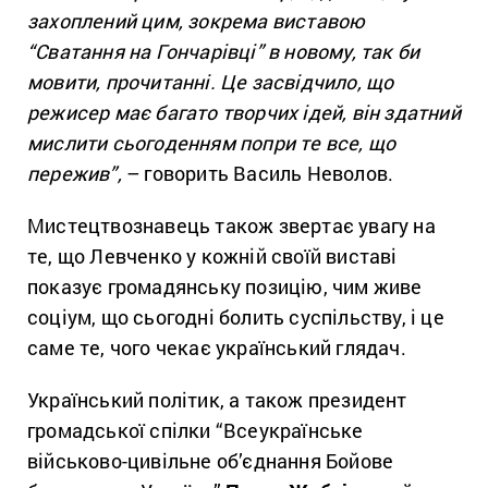
захоплений цим, зокрема виставою
“Сватання на Гончарівці” в новому, так би
мовити, прочитанні. Це засвідчило, що
режисер має багато творчих ідей, він здатний
мислити сьогоденням попри те все, що
пережив”,
– говорить Василь Неволов.
Мистецтвознавець також звертає увагу на
те, що Левченко у кожній своїй виставі
показує громадянську позицію, чим живе
соціум, що сьогодні болить суспільству, і це
саме те, чого чекає український глядач.
Український політик, а також президент
громадської спілки “Всеукраїнське
військово-цивільне об’єднання Бойове