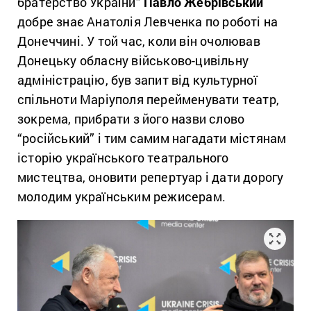
братерство України”
Павло Жебрівський
добре знає Анатолія Левченка по роботі на
Донеччині. У той час, коли він очолював
Донецьку обласну військово-цивільну
адміністрацію, був запит від культурної
спільноти Маріуполя перейменувати театр,
зокрема, прибрати з його назви слово
“російський” і тим самим нагадати містянам
історію українського театрального
мистецтва, оновити репертуар і дати дорогу
молодим українським режисерам.