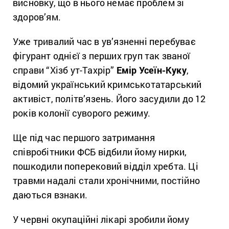
висновку, що в нього немає проблем зі
здоров’ям.
Уже тривалий час в ув’язненні перебуває
фігурант однієї з перших груп так званої
справи “Хізб ут-Тахрір”
Емір Усеїн-Куку
,
відомий український кримськотатарський
активіст, політв’язень. Його засудили до 12
років колонії суворого режиму.
Ще під час першого затримання
співробітники ФСБ відбили йому нирки,
пошкодили поперековий відділ хребта. Ці
травми надалі стали хронічними, постійно
даються взнаки.
У червні окупаційні лікарі зробили йому