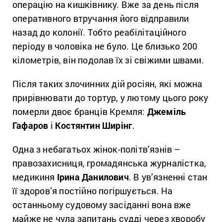
операцію на кишківнику. Вже за день після
оперативного втручання його відправили
назад до колонії. Тобто реабілітаційного
періоду в чоловіка не було. Це близько 200
кілометрів, він подолав їх зі свіжими швами.
Після таких злочинних дій росіян, які можна
прирівнювати до тортур, у лютому цього року
померли двоє бранців Кремля:
Джеміль
Гафаров
і
Костянтин Ширінг
.
Одна з небагатьох жінок-політв’язнів –
правозахисниця, громадянська журналістка,
медикиня
Ірина Данилович
. В ув’язненні стан
її здоров’я постійно погіршується. На
останньому судовому засіданні вона вже
майже не чула запитань судді через хворобу