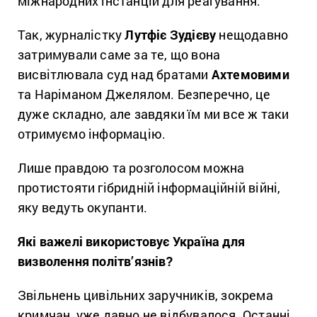
міжнародних інстанцій для реагування.
Так, журналістку
Лутфіє Зудієву
нещодавно
затримували саме за те, що вона
висвітлювала суд над братами
Ахтемовими
та Наріманом Джелялом. Безперечно, це
дуже складно, але завдяки їм ми все ж таки
отримуємо інформацію.
Лише правдою та розголосом можна
протистояти гібридній інформаційній війні,
яку ведуть окупанти.
Які важелі використовує Україна для
визволення політв’язнів?
Звільнень цивільних заручників, зокрема
кримчан, уже давно не відбувалося. Останні