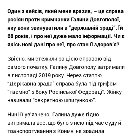
Один з кейсів, який мене вразив, – це справа
росіян проти кримчанки Галини Довгополої,
яку вони звинуватили в “державній зраді”. Їй
68 років, і про неї дуже мало інформації. Чи є
якісь нові дані про неї, про стан її здоров’я?
Звісно, ми стежили за цією справою від
самого початку. Галину Довгополу затримали
в листопаді 2019 року. Через статтю
“Державна зрада” справа була під грифом
“таємно” з боку Російської Федерації. Жінку
називали “секретною шпигункою”.
Нині її ув’язнено. Галина дуже гідно
витримала все, що було з нею під час суду й
транспортування з Криму, не зрадила