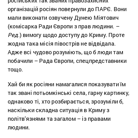
російських так званих правозахисних
організацій росіян повернули до ПАРЄ. Вони
мали виконати озвучену Дунею Міятович
(комісарка Ради Європи з прав людини. –
Ред.
) вимогу щодо доступу до Криму. Проте
жодна така місія півострів не відвідала.
Адже всі чудово розуміють, що б люди там
побачили – Рада Європи, спецпредставники
тощо.
Хай би як росіяни намагалися показувати їм
так звані потьомкінські села, гарну картинку,
однаково ті, хто розбирається, зрозуміли б,
наскільки складна ситуація в Криму з
політв’язнями та загалом – із правами
людини.