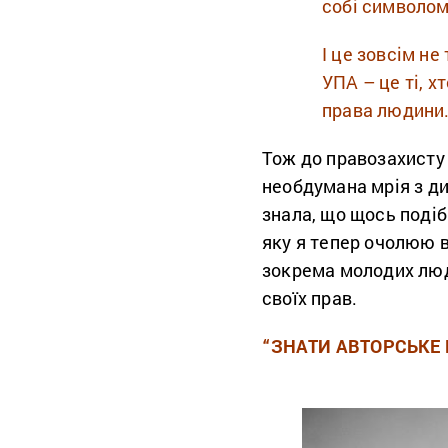
собі символом
І це зовсім не
УПА – це ті, х
права людини.
Тож до правозахисту 
необдумана мрія з ди
знала, що щось подібн
яку я тепер очолюю в
зокрема молодих люде
своїх прав.
“ЗНАТИ АВТОРСЬКЕ 