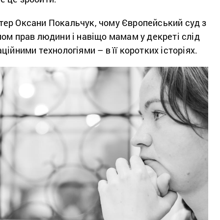
ер Оксани Покальчук, чому Європейський суд з
ом прав людини і навіщо мамам у декреті слід
ційними технологіями – в її коротких історіях.