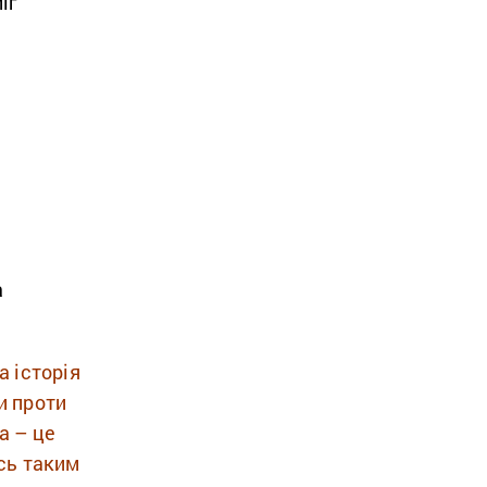
іг
а
 історія
и проти
а – це
сь таким