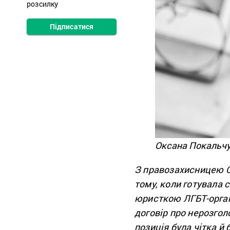
розсилку
Підписатися
Оксана Покальчу
З правозахисницею О
тому, коли готувала 
юристкою ЛГБТ-органі
договір про нерозгол
позиція була чітка й