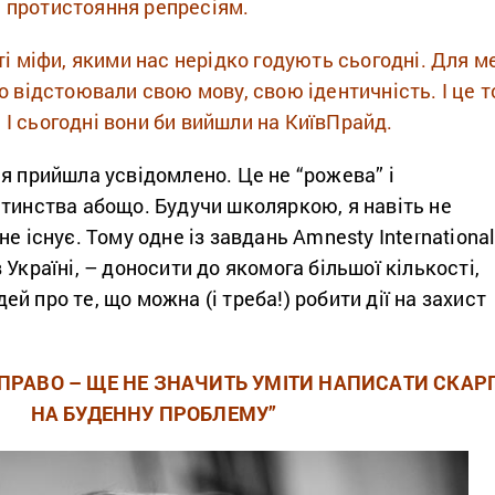
 протистояння репресіям.
 ті міфи, якими нас нерідко годують сьогодні. Для м
то відстоювали свою мову, свою ідентичність. І це 
 І сьогодні вони би вийшли на КиївПрайд.
я прийшла усвідомлено. Це не “рожева” і
тинства абощо. Будучи школяркою, я навіть не
е існує. Тому одне із завдань Amnesty International
 Україні, – доносити до якомога більшої кількості,
й про те, що можна (і треба!) робити дії на захист
ПРАВО – ЩЕ НЕ ЗНАЧИТЬ УМІТИ НАПИСАТИ СКАР
НА БУДЕННУ ПРОБЛЕМУ”