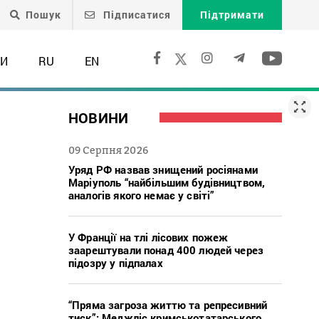
Пошук
Підписатися
Підтримати
ТИ
RU
EN
НОВИНИ
09 Серпня 2026
Уряд РФ назвав знищений росіянами
Маріуполь “найбільшим будівництвом,
аналогів якого немає у світі”
У Франції на тлі лісових пожеж
заарештували понад 400 людей через
підозру у підпалах
“Пряма загроза життю та репресивний
тиск”: Меджліс кримськотатарського