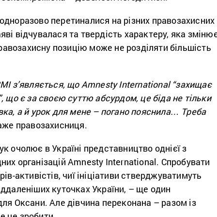
одноразово перетиналися на різних правозахисних
 заяві відчувалася та твердість характеру, яка зміню
 правозахисну позицію може не розділяти більшість
ЗМІ з’являється, що
Amnesty
International
“захищає
, що є за своєю суттю абсурдом, це біда не тільки
ка, а й урок для мене – погано пояснила… Треба
аже правозахисниця.
к очолює в Україні представництво однієї з
их організацій Amnesty International. Спробувати
рів-активістів, чиї ініціативи стверджуватимуть
ддаленіших куточках України, – ще один
ля Оксани. Але дівчина переконана – разом із
 це зробити.