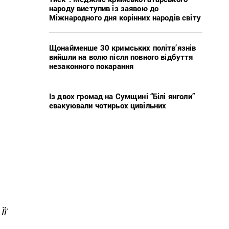
народу виступив із заявою до
Міжнародного дня корінних народів світу
Щонайменше 30 кримських політв’язнів
вийшли на волю після повного відбуття
незаконного покарання
Із двох громад на Сумщині “Білі янголи”
евакуювали чотирьох цивільних
Її