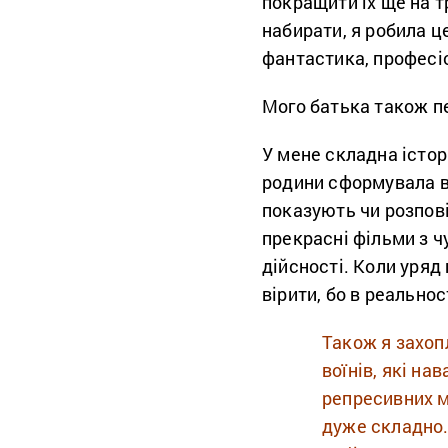
покращити їх ще на т
набирати, я робила це
фантастика, професіо
Мого батька також п
У мене складна істо
родини сформувала в 
показують чи розпові
прекрасні фільми з 
дійсності. Коли уряд
вірити, бо в реальнос
Також я захоп
воїнів, які на
репресивних ма
дуже складно.