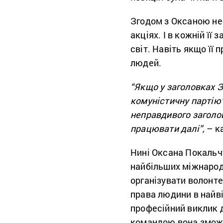
Згодом з Оксаною не
акціях. І в кожній її
світ. Навіть якщо її
людей.
“Якщо у заголовках 
комуністичну партію”
неправдивого заголов
працювати далі”,
– к
Нині Оксана Покальчу
найбільших міжнародн
організувати волонте
права людини в найві
професійний виклик д
командою вона зможе