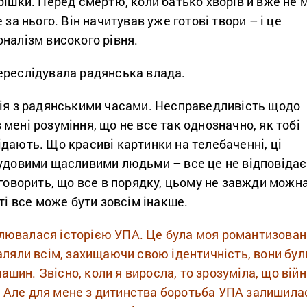
рішки. Перед смертю, коли батько хворів й вже не м
 за нього. Він начитував уже готові твори – і це
налізм високого рівня.
ереслідувала радянська влада.
рія з радянськими часами. Несправедливість щодо
мені розуміння, що не все так однозначно, як тобі
дають. Що красиві картинки на телебаченні, ці
чудовими щасливими людьми – все це не відповідає
 говорить, що все в порядку, цьому не завжди можн
ті все може бути зовсім інакше.
лювалася історією УПА. Це була моя романтизована
валяли всім, захищаючи свою ідентичність, вони бул
шин. Звісно, коли я виросла, то зрозуміла, що війн
 Але для мене з дитинства боротьба УПА залишила