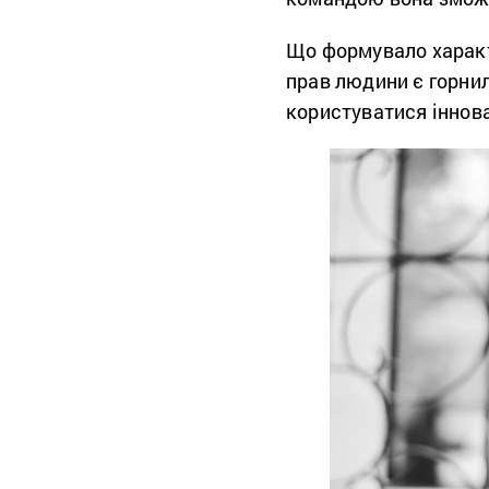
Що формувало характ
прав людини є горнил
користуватися іннова