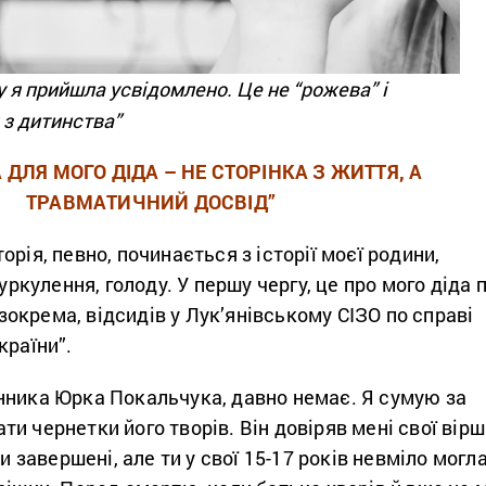
 я прийшла усвідомлено. Це не “рожева” і
 з дитинства”
 ДЛЯ МОГО ДІДА – НЕ СТОРІНКА З ЖИТТЯ, А
ТРАВМАТИЧНИЙ ДОСВІД”
рія, певно, починається з історії моєї родини,
куркулення, голоду. У першу чергу, це про мого діда 
, зокрема, відсидів у Лук’янівському СІЗО по справі
країни”.
нника Юрка Покальчука, давно немає. Я сумую за
и чернетки його творів. Він довіряв мені свої вірші
ли завершені, але ти у свої 15-17 років невміло могл