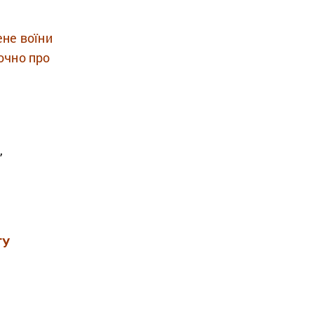
ене воїни
точно про
,
ГУ