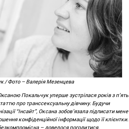
к / Фото – Валерія Мезенцева
ксаною Покальчук уперше зустрілася років з п’ять
статтю про транссексуальну дівчину. Будучи
зації “Інсайт”, Оксана зобов’язала підписати мене
ошення конфіденційної інформації щодо її клієнтки. 
 безкомпромісна – довелося погодитися.