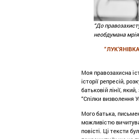
“До правозахисту
необдумана мрія
“ЛУК’ЯНІВКА
Моя правозахисна істо
історії репресій, роз
батьковій лінії, який
“Спілки визволення У
Мого батька, письме
можливістю вичитуват
повісті. Ці тексти бу