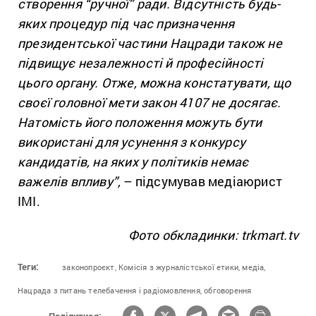
створення “ручної” ради. Відсутність будь-
яких процедур під час призначення
президентської частини Нацради також не
підвищує незалежності й професійності
цього органу. Отже, можна констатувати, що
своєї головної мети закон 4107 не досягає.
Натомість його положення можуть бути
використані для усунення з конкурсу
кандидатів, на яких у політиків немає
важелів впливу”,
– підсумував медіаюрист
ІМІ.
Фото обкладинки: trkmart.tv
Теги:
законопроєкт,
Комісія з журналістської етики,
медіа,
Нацрада з питань телебачення і радіомовлення,
обговорення
Поділитися: