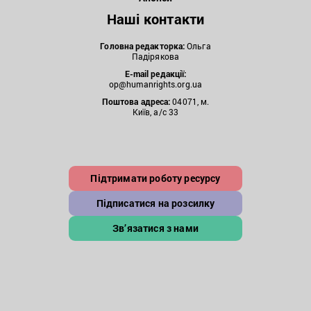
Наші контакти
Головна редакторка:
Ольга
Падірякова
E-mail редакції:
op@humanrights.org.ua
Поштова
адреса:
04071, м.
Київ, а/с 33
Підтримати роботу ресурсу
Підписатися на розсилку
Зв’язатися з нами