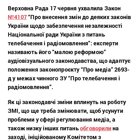
Верховна Рада 17 червня ухвалила Закон
№4107
“Про внесення змін до деяких законів
України щодо забезпечення незалежності
Національної ради України з питань
телебачення і радіомовлення”: експерти
називають його “малою реформою”
аудіовізуального законодавства, що адаптує
положення законопроєкту “Про медіа” 2693-
д у межах чинного ЗУ “Про телебачення і
радіомовлення”.
Як ці законодавчі зміни вплинуть на роботу
ЗМІ, що ще треба змінювати, щоб усунути
проблеми у сфері регулювання медіа, а
також низку інших питань
обговорили
на
заході, ініційованому Комітетом з