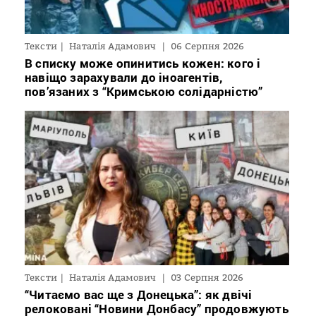
Тексти
Наталія Адамович
06 Серпня 2026
В списку може опинитись кожен: кого і
навіщо зарахували до іноагентів,
пов’язаних з “Кримською солідарністю”
Тексти
Наталія Адамович
03 Серпня 2026
“Читаємо вас ще з Донецька”: як двічі
релоковані “Новини Донбасу” продовжують