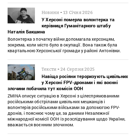
-
Новини
13 Січня 2026
У Херсоні померла волонтерка та
керівниця Гуманітарного штабу
Наталія Бакшина
Волонтерка з початку війни допомагала херсонцям,
зокрема, коли місто було в окупації. Вона також була
квартальною Херсонської громади у районі Антонівки.
-
Тексти
24 Серпня 2025
Навіщо росіяни тероризують цивільних
у Херсоні FPV-дронами і які воєнні
злочини побачила тут комісія ООН
ZMINA описує ситуацію в Херсоні з цілеспрямованими
російськими обстрілами цивільних мешканців і
волонтерів російськими військами за допомогою FPV-
дронів, і пояснює чому це, за даними Незалежної
міжнародної комісії ООН із розслідування щодо України,
вважається воєнним злочином.