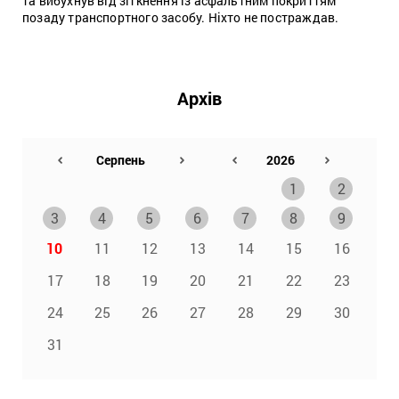
та вибухнув від зіткнення із асфальтним покриттям
позаду транспортного засобу. Ніхто не постраждав.
Архів
1
2
3
4
5
6
7
8
9
10
11
12
13
14
15
16
17
18
19
20
21
22
23
24
25
26
27
28
29
30
31