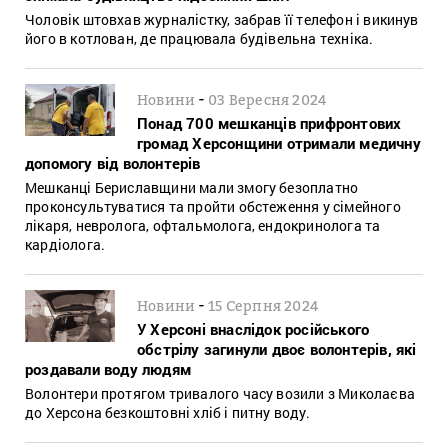
Чоловік штовхав журналістку, забрав її телефон і викинув
його в котлован, де працювала будівельна техніка.
-
Новини
03 Вересня 2024
Понад 700 мешканців прифронтових
громад Херсонщини отримали медичну
допомогу від волонтерів
Мешканці Бериславщини мали змогу безоплатно
проконсультуватися та пройти обстеження у сімейного
лікаря, невролога, офтальмолога, ендокринолога та
кардіолога.
-
Новини
15 Серпня 2024
У Херсоні внаслідок російського
обстрілу загинули двоє волонтерів, які
роздавали воду людям
Волонтери протягом тривалого часу возили з Миколаєва
до Херсона безкоштовні хліб і питну воду.