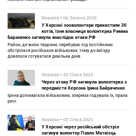
-
Новини
06 Лютого 2025
У Херсоні зооволонтери прихистили 30
котів, їхня власниця волонтерка Римма
Бараненко загинула внаслідок атаки РФ
Район, де жили тварини, перебуває під постійними
обстрілася російських військових, тому до виїзду
довелося готуватися декілька днів.
-
Новини
20 Січня 2025
Через атаку РФ загинула волонтерка з
передмістя Херсона Ірина Байраченко
Ірина допомагала військовим, зокрема годувала їх, прала
речі.
-
Новини
03 Січня 2025
У Херсоні через російський обстріл
загинув волонтер Павло Матвієць