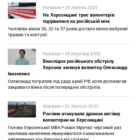
-
Новини
19 Липня 2025
На Херсонщині троє волонтерів
підірвалися на російській міні
Чоловіки віком 30, 32 та 57 років дістали мінно-вибухові
травми та контузії.
-
Новини
19 Березня 2025
Внаслідок російського обстрілу
Херсона загинув волонтер Олександр
Івахненко
Олександр потрапив під удар армії РФ, коли допомагав
закривати вікна після попередніх обстрілів.
-
Новини
15 Лютого 2025
Росіяни атакувала дроном автівку
волонтерки на Херсонщині
Голова Херсонської МВА Роман Мрочко черговий раз
закликав населення евакуюватися з максимально
небезпечних зон Херсонської громади.