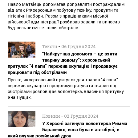
Павло Матвієць допомагав доправляти постраждалим
від атак РФ херсонцям побутову техніку, продукти та
гігієнічні набори. Разом з працівниками міської
військової адміністрації розбирав завали та виносив
будівельне сміття після обстрілів.
-
Тексти
06 Грудня 2024
“Найкрутіша допомога – це взяти
тварину додому”: херсонський
притулок “4 лапи” пережив окупацію і продовжує
працювати під обстрілами
Про те, як херсонський притулок для тварин "4 лапи"
пережив окупацію і продовжує рятувати тварин під
обстрілами розповідає волонтерка, власниця притулку
Яна Лущик.
-
Новини
02 Грудня 2024
У Херсоні загинула волонтерка Римма
Бараненко, вона була в автобусі, в
який влучив російський дрон