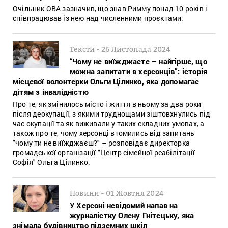
Очільник ОВА зазначив, що знав Римму понад 10 років і
співпрацював із нею над численними проєктами.
-
Тексти
26 Листопада 2024
“Чому не виїжджаєте – найгірше, що
можна запитати в херсонців”: історія
місцевої волонтерки Ольги Цілинко, яка допомагає
дітям з інвалідністю
Про те, як змінилось місто і життя в ньому за два роки
після деокупації, з якими труднощами зіштовхнулись під
час окупації та як виживали у таких складних умовах, а
також про те, чому херсонці втомились від запитань
"чому ти не виїжджаєш?" – розповідає директорка
громадської організації "Центр сімейної реабілітації
Софія" Ольга Цілинко.
-
Новини
01 Жовтня 2024
У Херсоні невідомий напав на
журналістку Олену Гнітецьку, яка
знімала будівництво підземних шкіл