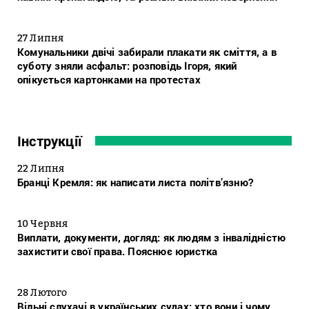
27 Липня
Комунальники двічі забирали плакати як сміття, а в
суботу зняли асфальт: розповідь Ігоря, який
опікується картонками на протестах
Інструкції
22 Липня
Бранці Кремля: як написати листа політв’язню?
10 Червня
Виплати, документи, догляд: як людям з інвалідністю
захистити свої права. Пояснює юристка
28 Лютого
Вільні слухачі в українських судах: хто вони і чому