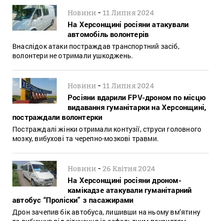
-
Новини
11 Липня 2024
На Херсонщині росіяни атакували
автомобіль волонтерів
Внаслідок атаки постраждав транспортний засіб,
волонтери не отримали ушкоджень.
-
Новини
11 Липня 2024
Росіяни вдарили FPV-дроном по місцю
видавання гуманітарки на Херсонщині,
постраждали волонтерки
Постраждалі жінки отримали контузії, струси головного
мозку, вибухові та черепно-мозкові травми.
-
Новини
26 Квітня 2024
На Херсонщині росіяни дроном-
камікадзе атакували гуманітарний
автобус “Проліски” з пасажирами
Дрон зачепив бік автобуса, лишивши на ньому вм’ятину