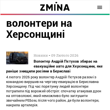
волонтери на
Херсонщині
-
Новини
09 Лютого 2026
Волонтер Андрій Пєтухов збирає на
евакуаційне авто для Херсонщини, яке
раніше знищили росіяни в Бериславі
4 лютого 2026 року волонтер Андрій Пєтухов разом із
командою вирушив на чергову евакуацію в Бериславна
Херсонщину. Під час порятунку людей волонтери
потрапили під ворожий обстріл: спочатку атакував дрон
на оптоволокні, який неможливо було заглушити
звичайним РЕБом, після чого район, де були волонтери,
накрила артилерія.