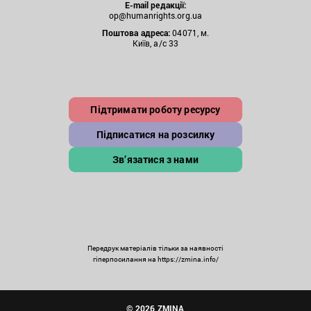
E-mail редакції:
op@humanrights.org.ua
Поштова
адреса:
04071, м.
Київ, а/с 33
Підтримати роботу ресурсу
Підписатися на розсилку
Зв’язатися з нами
Передрук матеріалів тільки за наявності
гіперпосилання на https://zmina.info/
© 2026 ZMINA