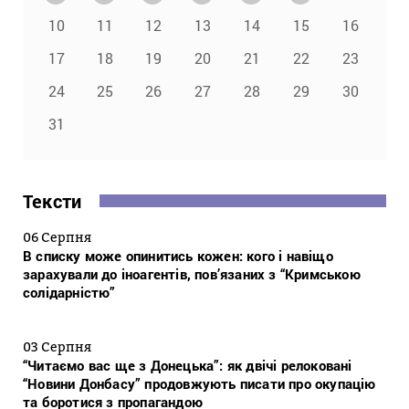
10
11
12
13
14
15
16
17
18
19
20
21
22
23
24
25
26
27
28
29
30
31
Тексти
06 Серпня
В списку може опинитись кожен: кого і навіщо
зарахували до іноагентів, пов’язаних з “Кримською
солідарністю”
03 Серпня
“Читаємо вас ще з Донецька”: як двічі релоковані
“Новини Донбасу” продовжують писати про окупацію
та боротися з пропагандою