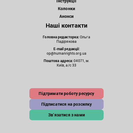
Інструкції
Колонки
Анонси
Наші контакти
Головна редакторка:
Ольга
Падірякова
E-mail редакції:
op@humanrights.org.ua
Поштова
адреса:
04071, м.
Київ, а/с 33
Підтримати роботу ресурсу
Підписатися на розсилку
Зв’язатися з нами