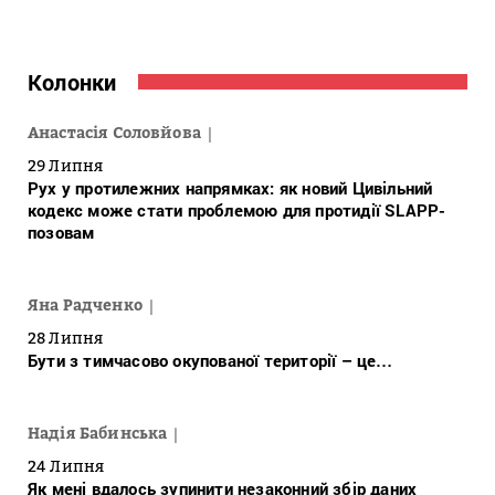
Колонки
Анастасія Соловйова
29 Липня
Рух у протилежних напрямках: як новий Цивільний
кодекс може стати проблемою для протидії SLAPP-
позовам
Яна Радченко
28 Липня
Бути з тимчасово окупованої території – це…
Надія Бабинська
24 Липня
Як мені вдалось зупинити незаконний збір даних