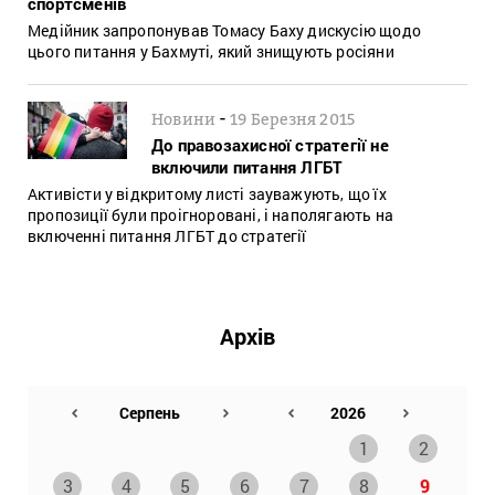
спортсменів
Медійник запропонував Томасу Баху дискусію щодо
цього питання у Бахмуті, який знищують росіяни
-
Новини
19 Березня 2015
До правозахисної стратегії не
включили питання ЛГБТ
Активісти у відкритому листі зауважують, що їх
пропозиції були проігноровані, і наполягають на
включенні питання ЛГБТ до стратегії
Архів
1
2
3
4
5
6
7
8
9