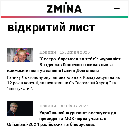
відкритий лист
-
Новини
15 Липня 2025
“Сестро, боремося за тебе”: журналіст
Владислав Єсипенко написав листа
кримській політув’язненій Галині Довгополій
Галину Довгополу окупаційна влада в Криму засудила до
12 років колонії, звинувативши її у "державній зраді" та
"шпигунстві".
-
Новини
30 Січня 2023
Український журналіст звернувся до
президента МОК через участь в
Олімпіаді-2024 російських та білоруських