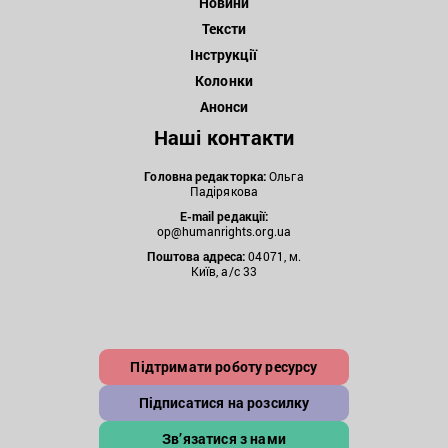
Новини
Тексти
Інструкції
Колонки
Анонси
Наші контакти
Головна редакторка:
Ольга
Падірякова
E-mail редакції:
op@humanrights.org.ua
Поштова
адреса:
04071, м.
Київ, а/с 33
Підтримати роботу ресурсу
Підписатися на розсилку
Зв’язатися з нами