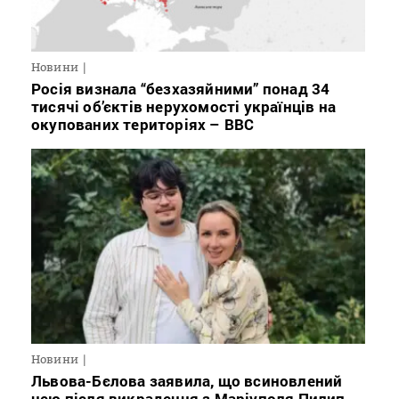
Новини
Росія визнала “безхазяйними” понад 34
тисячі об’єктів нерухомості українців на
окупованих територіях – BBC
Новини
Львова-Бєлова заявила, що всиновлений
нею після викрадення з Маріуполя Пилип