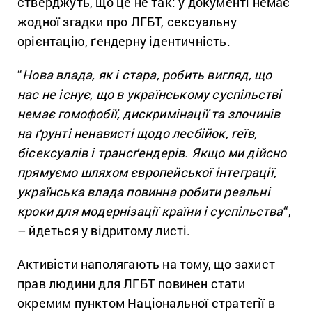
стверджуть, що це не так: у документі немає
жодної згадки про ЛГБТ, сексуальну
орієнтацію, ґендерну ідентичність.
“
Нова влада, як і стара, робить вигляд, що
нас не існує, що в українському суспільстві
немає гомофобії, дискримінації та злочинів
на ґрунті ненависті щодо лесбійок, геїв,
бісексуалів і трансґендерів. Якщо ми дійсно
прямуємо шляхом європейської інтеграції,
українська влада повинна робити реальні
кроки для модернізації країни і суспільства
“,
– йдеться у відритому листі.
Активісти наполягають на тому, що захист
прав людини для ЛГБТ повинен стати
окремим пунктом Національної стратегії в