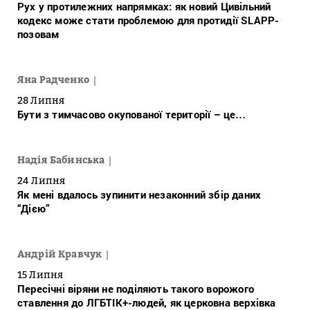
Рух у протилежних напрямках: як новий Цивільний
кодекс може стати проблемою для протидії SLAPP-
позовам
Яна Радченко
28 Липня
Бути з тимчасово окупованої території – це…
Надія Бабинська
24 Липня
Як мені вдалось зупинити незаконний збір даних
“Дією”
Андрій Кравчук
15 Липня
Пересічні віряни не поділяють такого ворожого
ставлення до ЛГБТІК+-людей, як церковна верхівка