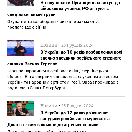
На окупованій Луганщині за вступ до
військових училищ РФ агітують
спеціальні виїзні групи
Окупанти та колаборанти активно займаються
пропагандою війни
-
Новини
25 Грудня 2024
В Україні до 10 років позбавлення волі
заочно засудили російського оперного
співака Василя Герелло
Герелло народився в селі Васловівці Чернівецької
області. Він є оперним співаком, заслуженим артистом
України та народним артистом Росії. Зараз проживає з
родиною в Санкт-Петербурзі.
-
Новини
25 Грудня 2024
В Україні до 12 років ув’язнення
засудили російського музиканта
Джанго, який закликав до агресивної війни
Поки що вирок не набрав законної сили.