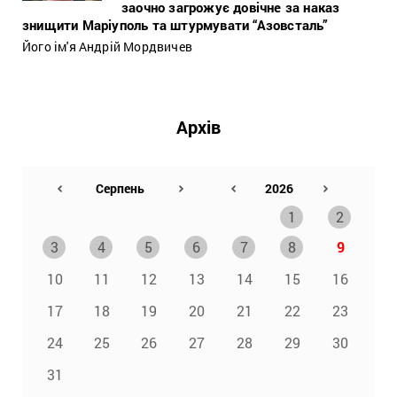
заочно загрожує довічне за наказ
знищити Маріуполь та штурмувати “Азовсталь”
Його ім'я Андрій Мордвичев
Архів
1
2
3
4
5
6
7
8
9
10
11
12
13
14
15
16
17
18
19
20
21
22
23
24
25
26
27
28
29
30
31