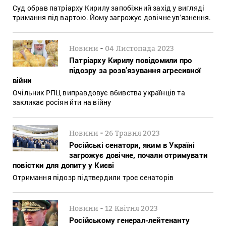
Суд обрав патріарху Кирилу запобіжний захід у вигляді
тримання під вартою. Йому загрожує довічне ув'язнення.
-
Новини
04 Листопада 2023
Патріарху Кирилу повідомили про
підозру за розв’язування агресивної
війни
Очільник РПЦ виправдовує вбивства українців та
закликає росіян йти на війну
-
Новини
26 Травня 2023
Російські сенатори, яким в Україні
загрожує довічне, почали отримувати
повістки для допиту у Києві
Отримання підозр підтвердили троє сенаторів
-
Новини
12 Квітня 2023
Російському генерал-лейтенанту