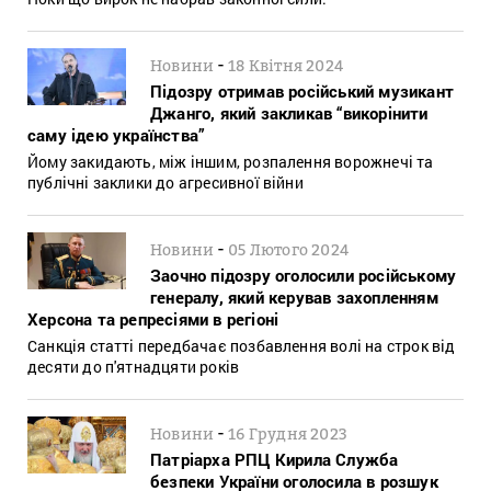
-
Новини
18 Квітня 2024
Підозру отримав російський музикант
Джанго, який закликав “викорінити
саму ідею українства”
Йому закидають, між іншим, розпалення ворожнечі та
публічні заклики до агресивної війни
-
Новини
05 Лютого 2024
Заочно підозру оголосили російському
генералу, який керував захопленням
Херсона та репресіями в регіоні
Санкція статті передбачає позбавлення волі на строк від
десяти до п'ятнадцяти років
-
Новини
16 Грудня 2023
Патріарха РПЦ Кирила Служба
безпеки України оголосила в розшук