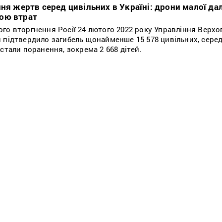
ня жертв серед цивільних в Україні: дрони малої да
ою втрат
го вторгнення Росії 24 лютого 2022 року Управління Верхо
 підтвердило загибель щонайменше 15 578 цивільних, серед
стали поранення, зокрема 2 668 дітей.