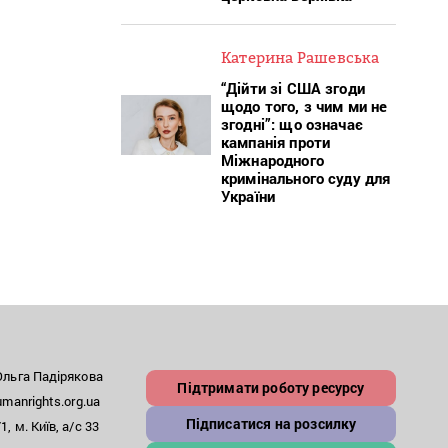
Катерина Рашевська
“Дійти зі США згоди
щодо того, з чим ми не
згодні”: що означає
кампанія проти
Міжнародного
кримінального суду для
України
льга Падірякова
Підтримати роботу ресурсу
anrights.org.ua
Підписатися на розсилку
, м. Київ, а/с 33