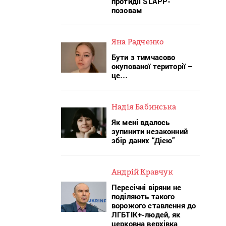
протидії SLAPP-
позовам
Яна Радченко
Бути з тимчасово
окупованої території –
це…
Надія Бабинська
Як мені вдалось
зупинити незаконний
збір даних “Дією”
Андрій Кравчук
Пересічні віряни не
поділяють такого
ворожого ставлення до
ЛГБТІК+-людей, як
церковна верхівка