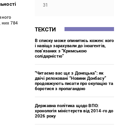
льності
31
вного
 них 784
ТЕКСТИ
В списку може опинитись кожен: кого
і навіщо зарахували до іноагентів,
пов’язаних з “Кримською
солідарністю”
“Читаємо вас ще з Донецька”: як
двічі релоковані “Новини Донбасу”
продовжують писати про окупацію та
боротися з пропагандою
Державна політика щодо ВПО:
хронологія міністерств від 2014-го до
2026 року