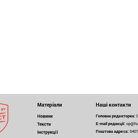
Матеріали
Наші контакти
Новини
Головна редакторка:
О
E-mail редакції:
op@hum
Тексти
Поштова
адреса:
04071
Інструкції