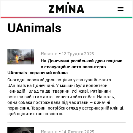
UAnimals
-
Новини
12 Грудня 2025
На Донеччині російський дрон поцілив
в евакуаційне авто волонтерів
UAnimals: поранений собака
Сьогодні ворожий дрон поцілив у евакуаційне авто
UAnimals на Донеччині. У машині були волонтери
Геннадій і Влад та дві тварини. Усі живі. Рятівники
встигли вибігти з авто і винести обох собак. На жаль,
одна собака постраждала під час атаки — є значні
поранення. Тварині потрібен огляд у ветеринарній клініці,
щоб оцінити стан повністю.
-
Новини
14 Лютого 2025