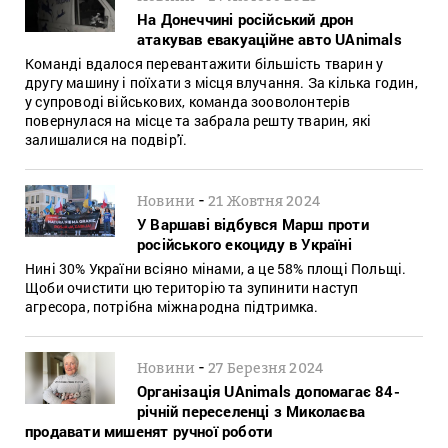
На Донеччині російський дрон
атакував евакуаційне авто UAnimals
Команді вдалося перевантажити більшість тварин у
другу машину і поїхати з місця влучання. За кілька годин,
у супроводі військових, команда зооволонтерів
повернулася на місце та забрала решту тварин, які
залишалися на подвір'ї.
-
Новини
21 Жовтня 2024
У Варшаві відбувся Марш проти
російського екоциду в Україні
Нині 30% України всіяно мінами, а це 58% площі Польщі.
Щоби очистити цю територію та зупинити наступ
агресора, потрібна міжнародна підтримка.
-
Новини
27 Березня 2024
Організація UAnimals допомагає 84-
річній переселенці з Миколаєва
продавати мишенят ручної роботи