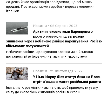
За деякий час організація повідомила, що всі мишки
продані. Проте досі можна зробити передзамовлення
іграшок.
-
Новини
06 Серпня 2023
Арктичні екосистеми Баренцевого
моря опинилися під загрозою
знищення через небачене раніше нарощування Росією
військових потужностей
Небачене раніше нарощування росіянами військових
потужностей руйнує чутливі арктичні екосистеми
-
Новини
21 Листопада 2022
У Нью-Йорку біля статуї бика на Волл-
стріт з’явився макет російської ракети
Інсталяцію розмістили активісти, щоб привернути увагу
світу до екологічних злочинів росіян в Україні