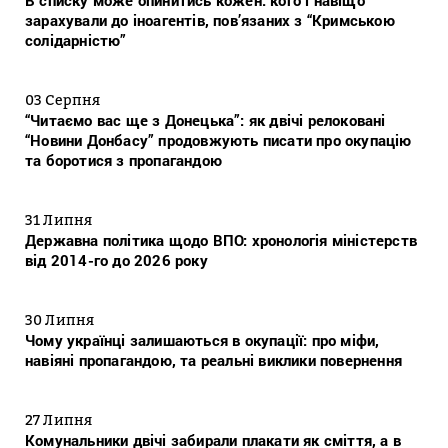
В списку може опинитись кожен: кого і навіщо
зарахували до іноагентів, пов’язаних з “Кримською
солідарністю”
03 Серпня
“Читаємо вас ще з Донецька”: як двічі релоковані
“Новини Донбасу” продовжують писати про окупацію
та боротися з пропагандою
31 Липня
Державна політика щодо ВПО: хронологія міністерств
від 2014-го до 2026 року
30 Липня
Чому українці залишаються в окупації: про міфи,
навіяні пропагандою, та реальні виклики повернення
27 Липня
Комунальники двічі забирали плакати як сміття, а в