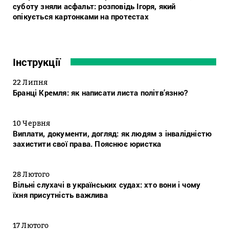
суботу зняли асфальт: розповідь Ігоря, який
опікується картонками на протестах
Інструкції
22 Липня
Бранці Кремля: як написати листа політв’язню?
10 Червня
Виплати, документи, догляд: як людям з інвалідністю
захистити свої права. Пояснює юристка
28 Лютого
Вільні слухачі в українських судах: хто вони і чому
їхня присутність важлива
17 Лютого