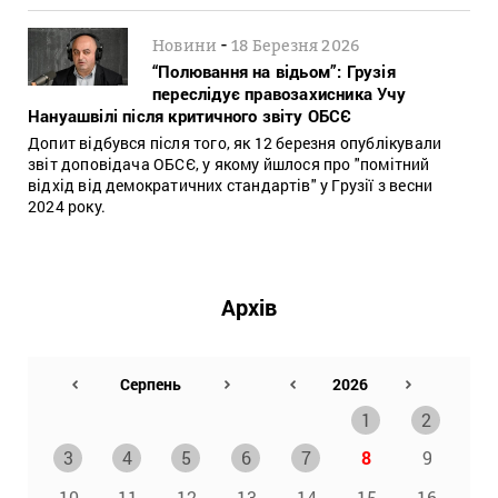
-
Новини
18 Березня 2026
“Полювання на відьом”: Грузія
переслідує правозахисника Учу
Нануашвілі після критичного звіту ОБСЄ
Допит відбувся після того, як 12 березня опублікували
звіт доповідача ОБСЄ, у якому йшлося про "помітний
відхід від демократичних стандартів" у Грузії з весни
2024 року.
Архів
1
2
3
4
5
6
7
8
9
10
11
12
13
14
15
16