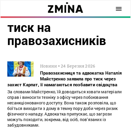
тиск на
правозахисників
-
Новини
24 Березня 2026
Правозахисниця та адвокатка Наталія
Майстренко заявила про тиск через
захист Карпат, її намагаються позбавити свідоцтва
За словами Майстренко, їй доводиться ховати матеріали
справ і виносити техніку з офісу через побоювання
несанкціонованого доступу. Вона також розповіла, що
боїться виходити з дому в темну пору доби через ризик
фізичного нападу. Адвокатка припускає, що загрози
можуть походити, зокрема, від осіб, пов’язаних із
забудовниками.