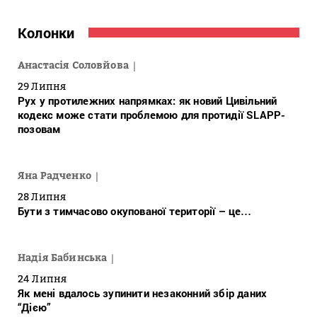
Колонки
Анастасія Соловйова
29 Липня
Рух у протилежних напрямках: як новий Цивільний
кодекс може стати проблемою для протидії SLAPP-
позовам
Яна Радченко
28 Липня
Бути з тимчасово окупованої території – це…
Надія Бабинська
24 Липня
Як мені вдалось зупинити незаконний збір даних
“Дією”