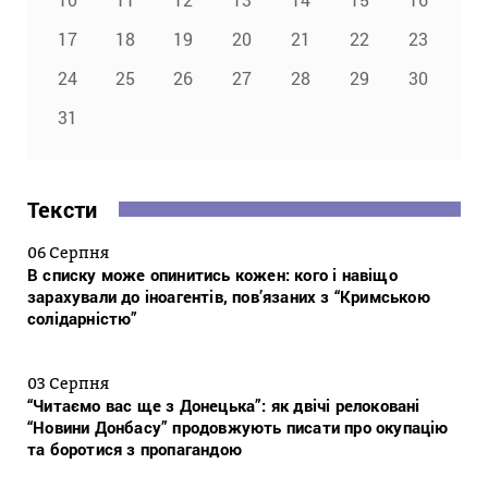
17
18
19
20
21
22
23
24
25
26
27
28
29
30
31
Тексти
06 Серпня
В списку може опинитись кожен: кого і навіщо
зарахували до іноагентів, пов’язаних з “Кримською
солідарністю”
03 Серпня
“Читаємо вас ще з Донецька”: як двічі релоковані
“Новини Донбасу” продовжують писати про окупацію
та боротися з пропагандою