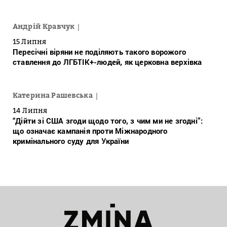
Андрій Кравчук
15 Липня
Пересічні віряни не поділяють такого ворожого
ставлення до ЛГБТІК+-людей, як церковна верхівка
Катерина Рашевська
14 Липня
“Дійти зі США згоди щодо того, з чим ми не згодні”:
що означає кампанія проти Міжнародного
кримінального суду для України