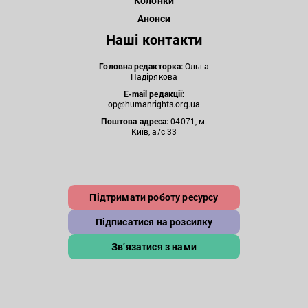
Колонки
Анонси
Наші контакти
Головна редакторка:
Ольга
Падірякова
E-mail редакції:
op@humanrights.org.ua
Поштова
адреса:
04071, м.
Київ, а/с 33
Підтримати роботу ресурсу
Підписатися на розсилку
Зв’язатися з нами