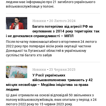
людини має інформацію про 21 загиблого українського
військовослужбовця у полоні.
-
Новини
20 Лютого 2024
Багато потерпілих від агресії РФ на
окупованих з 2014 року територіях так
і не дочекалися справедливості – МІПЛ
Після початку повномасштабного вторгнення 24 лютого
2022 року про попередні вісім років окупації частини
Донецької та Луганської областей в українському
суспільстві багато хто забув
-
Новини
23 Червня 2023
У Росії українських
військовополонених тримають у 42
місцях несвободи – Медійна ініціатива за права
людини
Ці дані отримали на основі відповідей 50 звільнених з
полону військовослужбовців, яких опитали у період з 24
лютого 2022 року по 15 червня 2023 року.