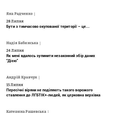
Яна Радченко
28 Липня
Бути з тимчасово окупованої території – це…
Надія Бабинська
24 Липня
Як мені вдалось зупинити незаконний збір даних
“Дією”
Андрій Кравчук
15 Липня
Пересічні віряни не поділяють такого ворожого
ставлення до ЛГБТІК+-людей, як церковна верхівка
Катерина Рашевська