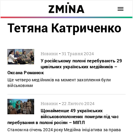
Тетяна Катриченко
-
Новини
31 Травня 2024
У російському полоні перебувають 29
цивільних українських медійників –
Оксана Романюк
Ще четверо медійників на момент захоплення були
військовими
-
Новини
22 Лютого 2024
Щонайменше 49 українських
військовополонених померли під час
перебування в полоні росіян – МІПЛ
Станом на січень 2024 року Медійна ініціатива за права