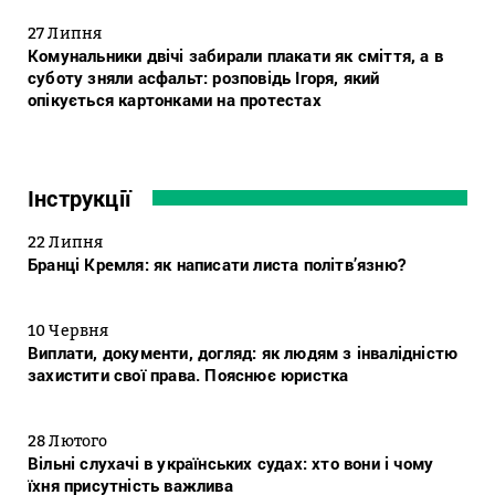
27 Липня
Комунальники двічі забирали плакати як сміття, а в
суботу зняли асфальт: розповідь Ігоря, який
опікується картонками на протестах
Інструкції
22 Липня
Бранці Кремля: як написати листа політв’язню?
10 Червня
Виплати, документи, догляд: як людям з інвалідністю
захистити свої права. Пояснює юристка
28 Лютого
Вільні слухачі в українських судах: хто вони і чому
їхня присутність важлива