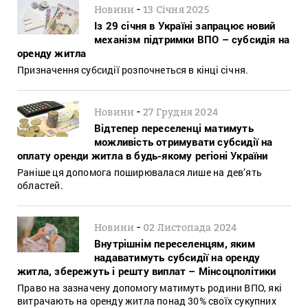
-
Новини
13 Січня 2025
Із 29 січня в Україні запрацює новий
механізм підтримки ВПО – субсидія на
оренду житла
Призначення субсидії розпочнеться в кінці січня.
-
Новини
27 Грудня 2024
Відтепер переселенці матимуть
можливість отримувати субсидії на
оплату оренди житла в будь-якому регіоні України
Раніше ця допомога поширювалася лише на дев’ять
областей.
-
Новини
02 Листопада 2024
Внутрішнім переселенцям, яким
надаватимуть субсидії на оренду
житла, збережуть і решту виплат – Мінсоцполітики
Право на зазначену допомогу матимуть родини ВПО, які
витрачають на оренду житла понад 30% своїх сукупних