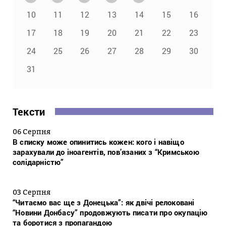
10
11
12
13
14
15
16
17
18
19
20
21
22
23
24
25
26
27
28
29
30
31
Тексти
06 Серпня
В списку може опинитись кожен: кого і навіщо
зарахували до іноагентів, пов’язаних з “Кримською
солідарністю”
03 Серпня
“Читаємо вас ще з Донецька”: як двічі релоковані
“Новини Донбасу” продовжують писати про окупацію
та боротися з пропагандою