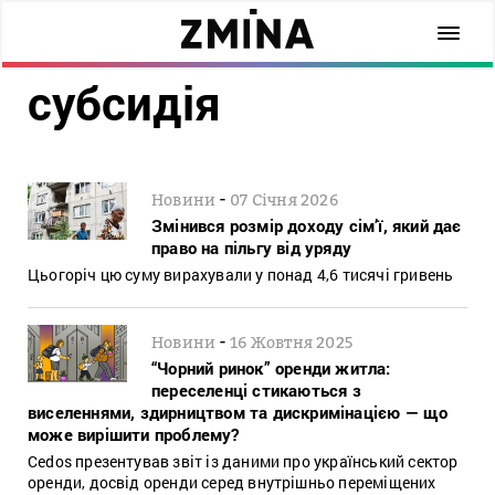
субсидія
-
Новини
07 Січня 2026
Змінився розмір доходу сім’ї, який дає
право на пільгу від уряду
Цьогоріч цю суму вирахували у понад 4,6 тисячі гривень
-
Новини
16 Жовтня 2025
“Чорний ринок” оренди житла:
переселенці стикаються з
виселеннями, здирництвом та дискримінацією — що
може вирішити проблему?
Cedos презентував звіт із даними про український сектор
оренди, досвід оренди серед внутрішньо переміщених