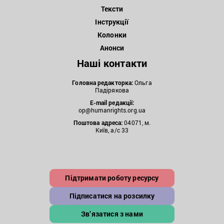
Тексти
Інструкції
Колонки
Анонси
Наші контакти
Головна редакторка:
Ольга
Падірякова
E-mail редакції:
op@humanrights.org.ua
Поштова
адреса:
04071, м.
Київ, а/с 33
Підтримати роботу ресурсу
Підписатися на розсилку
Зв’язатися з нами