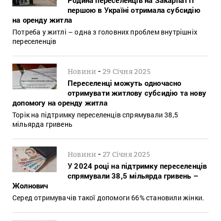
першою в Україні отримала субсидію
на оренду житла
Потреба у житлі – одна з головних проблем внутрішніх
переселенців
-
Новини
29 Січня 2025
Переселенці можуть одночасно
отримувати житлову субсидію та нову
допомогу на оренду житла
Торік на підтримку переселенців спрямували 38,5
мільярда гривень
-
Новини
27 Січня 2025
У 2024 році на підтримку переселенців
спрямували 38,5 мільярда гривень –
Жолнович
Серед отримувачів такої допомоги 66% становили жінки.