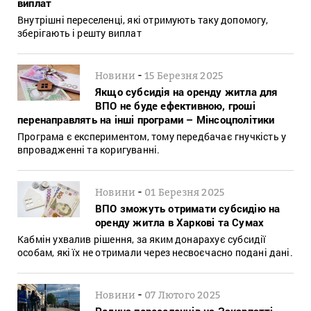
виплат
Внутрішні переселенці, які отримують таку допомогу,
зберігають і решту виплат
-
Новини
15 Березня 2025
Якщо субсидія на оренду житла для
ВПО не буде ефективною, гроші
перенаправлять на інші програми – Мінсоцполітики
Програма є експериментом, тому передбачає гнучкість у
впровадженні та коригуванні.
-
Новини
01 Березня 2025
ВПО зможуть отримати субсидію на
оренду житла в Харкові та Сумах
Кабмін ухвалив рішення, за яким донарахує субсидії
особам, які їх не отримали через несвоєчасно подані дані.
-
Новини
07 Лютого 2025
Родина переселенців на Закарпатті