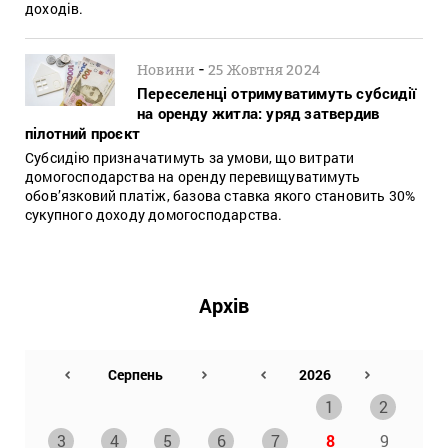
доходів.
-
Новини
25 Жовтня 2024
Переселенці отримуватимуть субсидії
на оренду житла: уряд затвердив
пілотний проєкт
Субсидію призначатимуть за умови, що витрати
домогосподарства на оренду перевищуватимуть
обов’язковий платіж, базова ставка якого становить 30%
сукупного доходу домогосподарства.
Архів
1
2
3
4
5
6
7
8
9