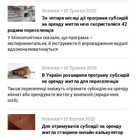
-
Новини
25 Травня 2025
За чотири місяці дії програми субсидій
на оренду житла нею скористалися 42
родини переселенців
У Мінсополітики сказали, що програма —
експериментальна, й інструменти її впровадження надалі
вдосконалюватимуться
-
Новини
10 Травня 2025
В Україні розширили програму субсидій
на оренду житла для переселенців
Також переселенці зможуть отримати субсидію на оренду
кімнат або орендувати житло у компаній (юридичних
осіб).
-
Новини
17 Квітня 2025
Для отримувачів субсидії на оренду
житла створили онлайн-калькулятор