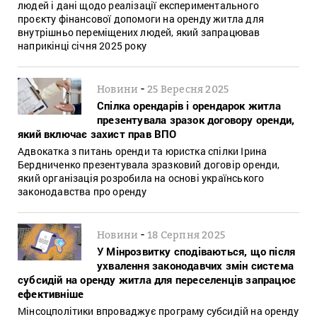
людей і дані щодо реалізації експериментального
проєкту фінансової допомоги на оренду житла для
внутрішньо переміщених людей, який запрацював
наприкінці січня 2025 року
-
Новини
25 Вересня 2025
Спілка орендарів і орендарок житла
презентувала зразок договору оренди,
який включає захист прав ВПО
Адвокатка з питань оренди та юристка спілки Ірина
Бердниченко презентувала зразковий договір оренди,
який організація розробила на основі українського
законодавства про оренду
-
Новини
18 Серпня 2025
У Мінрозвитку сподіваються, що після
ухвалення законодавчих змін система
субсидій на оренду житла для переселенців запрацює
ефективніше
Мінсоцполітики впроваджує програму субсидій на оренду