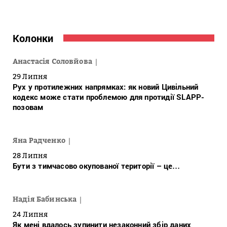
Колонки
Анастасія Соловйова
29 Липня
Рух у протилежних напрямках: як новий Цивільний
кодекс може стати проблемою для протидії SLAPP-
позовам
Яна Радченко
28 Липня
Бути з тимчасово окупованої території – це…
Надія Бабинська
24 Липня
Як мені вдалось зупинити незаконний збір даних