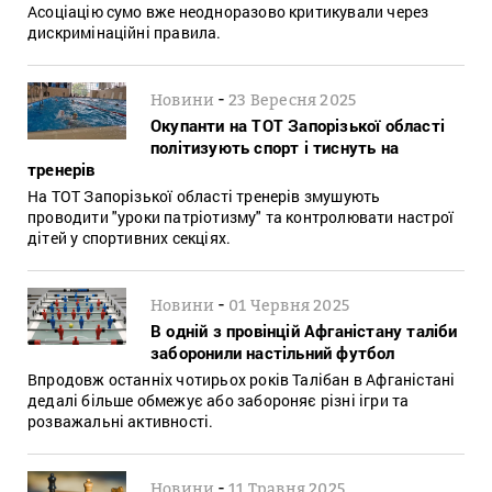
Асоціацію сумо вже неодноразово критикували через
дискримінаційні правила.
-
Новини
23 Вересня 2025
Окупанти на ТОТ Запорізької області
політизують спорт і тиснуть на
тренерів
На ТОТ Запорізької області тренерів змушують
проводити "уроки патріотизму" та контролювати настрої
дітей у спортивних секціях.
-
Новини
01 Червня 2025
В одній з провінцій Афганістану таліби
заборонили настільний футбол
Впродовж останніх чотирьох років Талібан в Афганістані
дедалі більше обмежує або забороняє різні ігри та
розважальні активності.
-
Новини
11 Травня 2025