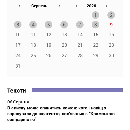
1
2
3
4
5
6
7
8
9
10
11
12
13
14
15
16
17
18
19
20
21
22
23
24
25
26
27
28
29
30
31
Тексти
06 Серпня
В списку може опинитись кожен: кого і навіщо
зарахували до іноагентів, пов’язаних з “Кримською
солідарністю”