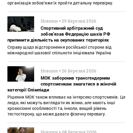
організація зобов’яже їх пройти детальну перевірку.
-
Новини
29 Березня 2026
Спортивний арбітражний суд
зобов’язав Федерацію шахів РФ
припинити діяльність на окупованих територіях
Справу щодо відсторонення російської сторони від
міжнародної шахової спільноти ініціювала Україна
-
Новини
26 Березня 2026
МОК заборонив трансгендерним
спортсменкам змагатися в жіночій
категорії Олімпіади
Рішення МОК також впливає на інтерсекс-спортсменів. Це
люди, які можуть виглядати як жінки, але мають інші
хромосомні особливості та, інколи, вищий рівень
тестостерону, що може давати фізичну перевагу.
-
Новини
08 Березня 2026