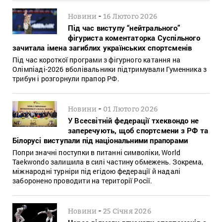
-
Новини
16 Лютого 2026
Під час виступу “нейтрального”
фігуриста коментаторка Суспільного
зачитала імена загиблих українських спортсменів
Під час короткої програми з фігурного катання на
Олімпіаді-2026 вболівальники підтримували Гуменника з
трибун і розгорнули прапор РФ.
-
Новини
01 Лютого 2026
У Всесвітній федерації тхеквондо не
заперечують, щоб спортсмени з РФ та
Білорусі виступали під національними прапорами
Попри значні поступки в питанні символіки, World
Taekwondo залишила в силі частину обмежень. Зокрема,
міжнародні турніри під егідою федерації й надалі
заборонено проводити на території Росії.
-
Новини
25 Січня 2026