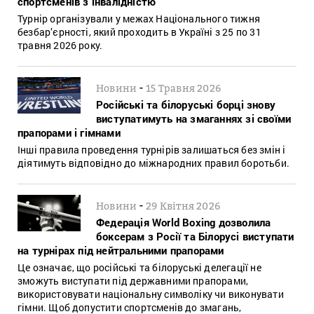
спортсменів з інвалідністю
Турнір організували у межах Національного тижня
безбар’єрності, який проходить в Україні з 25 по 31
травня 2026 року.
-
Новини
15 Травня 2026
Російські та білоруські борці знову
виступатимуть на змаганнях зі своїми
прапорами і гімнами
Інші правила проведення турнірів залишаться без змін і
діятимуть відповідно до міжнародних правил боротьби.
-
Новини
29 Квітня 2026
Федерація World Boxing дозволила
боксерам з Росії та Білорусі виступати
на турнірах під нейтральними прапорами
Це означає, що російські та білоруські делегації не
зможуть виступати під державними прапорами,
використовувати національну символіку чи виконувати
гімни. Щоб допустити спортсменів до змагань,