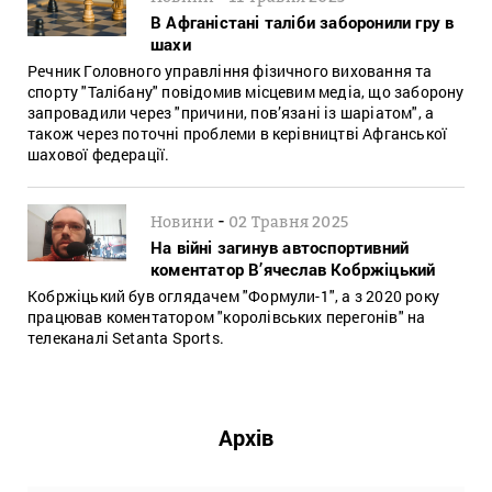
В Афганістані таліби заборонили гру в
шахи
Речник Головного управління фізичного виховання та
спорту "Талібану" повідомив місцевим медіа, що заборону
запровадили через "причини, пов’язані із шаріатом", а
також через поточні проблеми в керівництві Афганської
шахової федерації.
-
Новини
02 Травня 2025
На війні загинув автоспортивний
коментатор В’ячеслав Кобржіцький
Кобржіцький був оглядачем "Формули-1", а з 2020 року
працював коментатором "королівських перегонів" на
телеканалі Setanta Sports.
Архів