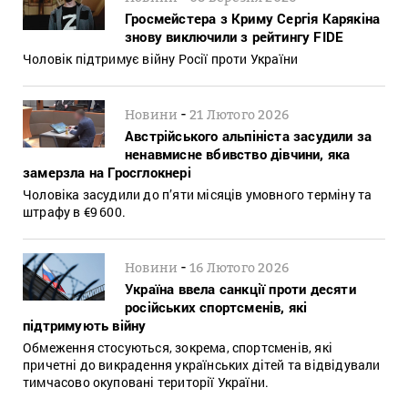
Гросмейстера з Криму Сергія Карякіна
знову виключили з рейтингу FIDE
Чоловік підтримує війну Росії проти України
-
Новини
21 Лютого 2026
Австрійського альпініста засудили за
ненавмисне вбивство дівчини, яка
замерзла на Гросглокнері
Чоловіка засудили до п’яти місяців умовного терміну та
штрафу в €9 600.
-
Новини
16 Лютого 2026
Україна ввела санкції проти десяти
російських спортсменів, які
підтримують війну
Обмеження стосуються, зокрема, спортсменів, які
причетні до викрадення українських дітей та відвідували
тимчасово окуповані території України.