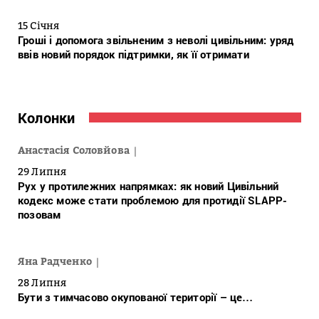
15 Січня
Гроші і допомога звільненим з неволі цивільним: уряд
ввів новий порядок підтримки, як її отримати
Колонки
Анастасія Соловйова
29 Липня
Рух у протилежних напрямках: як новий Цивільний
кодекс може стати проблемою для протидії SLAPP-
позовам
Яна Радченко
28 Липня
Бути з тимчасово окупованої території – це…