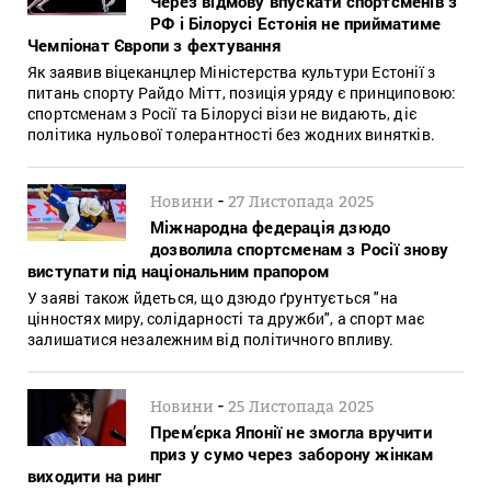
Через відмову впускати спортсменів з
РФ і Білорусі Естонія не прийматиме
Чемпіонат Європи з фехтування
Як заявив віцеканцлер Міністерства культури Естонії з
питань спорту Райдо Мітт, позиція уряду є принциповою:
спортсменам з Росії та Білорусі візи не видають, діє
політика нульової толерантності без жодних винятків.
-
Новини
27 Листопада 2025
Міжнародна федерація дзюдо
дозволила спортсменам з Росії знову
виступати під національним прапором
У заяві також йдеться, що дзюдо ґрунтується "на
цінностях миру, солідарності та дружби", а спорт має
залишатися незалежним від політичного впливу.
-
Новини
25 Листопада 2025
Прем’єрка Японії не змогла вручити
приз у сумо через заборону жінкам
виходити на ринг