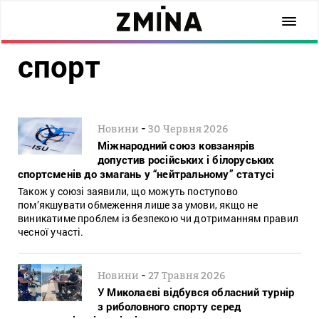
спорт
-
Новини
30 Червня 2026
Міжнародний союз ковзанярів
допустив російських і білоруських
спортсменів до змагань у “нейтральному” статусі
Також у союзі заявили, що можуть поступово
пом’якшувати обмеження лише за умови, якщо не
виникатиме проблем із безпекою чи дотриманням правил
чесної участі.
-
Новини
27 Травня 2026
У Миколаєві відбувся обласний турнір
з риболовного спорту серед