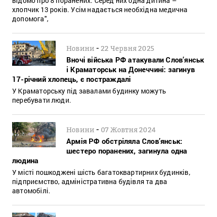
відомо про 8 поранених. Серед них одна дитина –
хлопчик 13 років. Усім надається необхідна медична
допомога",
-
Новини
22 Червня 2025
Вночі війська РФ атакували Слов’янськ
і Краматорськ на Донеччині: загинув
17-річний хлопець, є постраждалі
У Краматорську під завалами будинку можуть
перебувати люди.
-
Новини
07 Жовтня 2024
Армія РФ обстріляла Слов’янськ:
шестеро поранених, загинула одна
людина
У місті пошкоджені шість багатоквартирних будинків,
підприємство, адміністративна будівля та два
автомобілі.