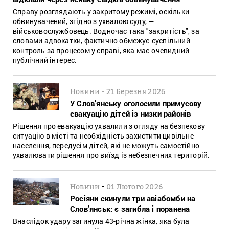
Справу розглядають у закритому режимі, оскільки
обвинувачений, згідно з ухвалою суду, —
військовослужбовець. Водночас така "закритість", за
словами адвокатки, фактично обмежує суспільний
контроль за процесом у справі, яка має очевидний
публічний інтерес.
-
Новини
21 Березня 2026
У Слов’янську оголосили примусову
евакуацію дітей із низки районів
Рішення про евакуацію ухвалили з огляду на безпекову
ситуацію в місті та необхідність захистити цивільне
населення, передусім дітей, які не можуть самостійно
ухвалювати рішення про виїзд із небезпечних територій.
-
Новини
01 Лютого 2026
Росіяни скинули три авіабомби на
Слов’янськ: є загибла і поранена
Внаслідок удару загинула 43-річна жінка, яка була