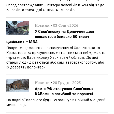
Серед постраждалих — п’ятеро чоловіків віком від 37 до
58 років, а також дві жінки 34 і 70 років.
-
Новини
03 Січня 2026
У Слов‘янську на Донеччині досі
лишаються близько 50 тисяч
цивільних – МВА
Попри те, що залізничне сполучення зі Слов’янська та
Краматорська призупинене, жителі цих міст виїжджають
через місто Барвінкове у Харківській області. До цієї
станції люди дістаються або самі автотранспортом, або
їх довозять волонтери.
-
Новини
28 Грудня 2025
Армія РФ атакувала Слов’янськ
КАБами: є загиблий та поранені
На подвір’ї власного будинку загинув 51-річний місцевий
мешканець.