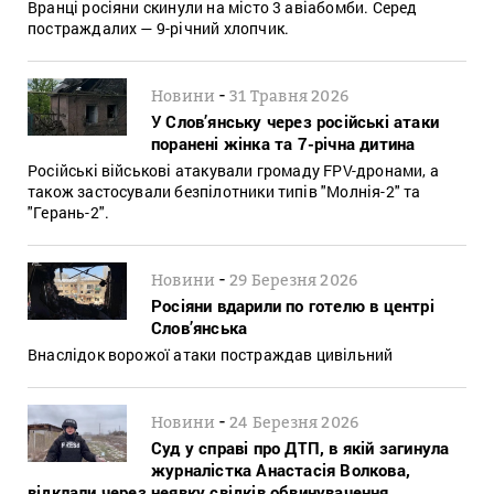
Вранці росіяни скинули на місто 3 авіабомби. Серед
постраждалих — 9-річний хлопчик.
-
Новини
31 Травня 2026
У Слов’янську через російські атаки
поранені жінка та 7-річна дитина
Російські військові атакували громаду FPV-дронами, а
також застосували безпілотники типів "Молнія-2" та
"Герань-2".
-
Новини
29 Березня 2026
Росіяни вдарили по готелю в центрі
Слов’янська
Внаслідок ворожої атаки постраждав цивільний
-
Новини
24 Березня 2026
Суд у справі про ДТП, в якій загинула
журналістка Анастасія Волкова,
відклали через неявку свідків обвинувачення