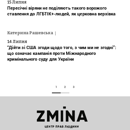
15 Липня
Пересічні віряни не поділяють такого ворожого
ставлення до ЛГБТІК+-людей, як церковна верхівка
Катерина Рашевська
14 Липня
“Дійти зі США згоди щодо того, з чим ми не згодні”:
що означає кампанія проти Міжнародного
кримінального суду для України
1
2
3