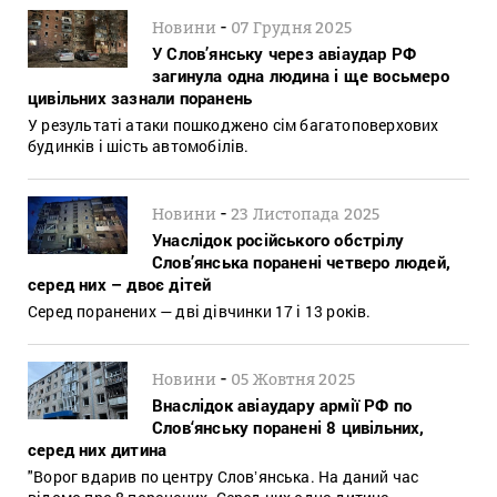
-
Новини
07 Грудня 2025
У Слов’янську через авіаудар РФ
загинула одна людина і ще восьмеро
цивільних зазнали поранень
У результаті атаки пошкоджено сім багатоповерхових
будинків і шість автомобілів.
-
Новини
23 Листопада 2025
Унаслідок російського обстрілу
Слов’янська поранені четверо людей,
серед них – двоє дітей
Серед поранених — дві дівчинки 17 і 13 років.
-
Новини
05 Жовтня 2025
Внаслідок авіаудару армії РФ по
Слов‘янську поранені 8 цивільних,
серед них дитина
"Ворог вдарив по центру Словʼянська. На даний час