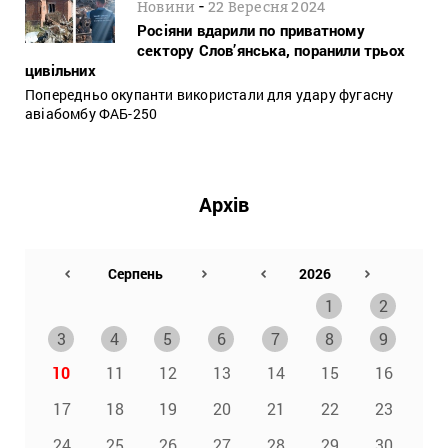
-
Новини
22 Вересня 2024
Росіяни вдарили по приватному
сектору Слов’янська, поранили трьох
цивільних
Попередньо окупанти використали для удару фугасну
авіабомбу ФАБ-250
Архів
1
2
3
4
5
6
7
8
9
10
11
12
13
14
15
16
17
18
19
20
21
22
23
24
25
26
27
28
29
30