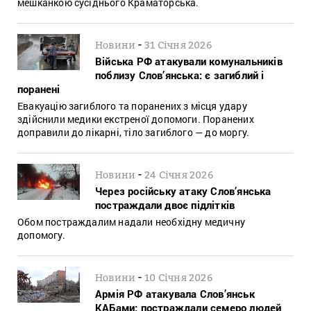
мешканкою сусіднього Краматорська.
-
Новини
31 Січня 2026
Війська РФ атакували комунальників
поблизу Слов’янська: є загиблий і
поранені
Евакуацію загиблого та поранених з місця удару
здійснили медики екстреної допомоги. Поранених
доправили до лікарні, тіло загиблого — до моргу.
-
Новини
24 Січня 2026
Через російську атаку Слов’янська
постраждали двоє підлітків
Обом постраждалим надали необхідну медичну
допомогу.
-
Новини
10 Січня 2026
Армія РФ атакувала Слов’янськ
КАБами: постраждали семеро людей