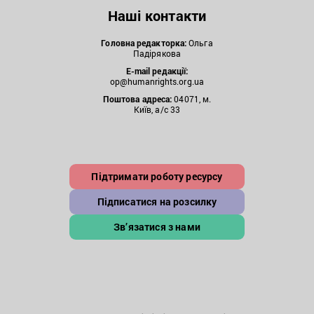
Наші контакти
Головна редакторка:
Ольга
Падірякова
E-mail редакції:
op@humanrights.org.ua
Поштова
адреса:
04071, м.
Київ, а/с 33
Підтримати роботу ресурсу
Підписатися на розсилку
Зв’язатися з нами