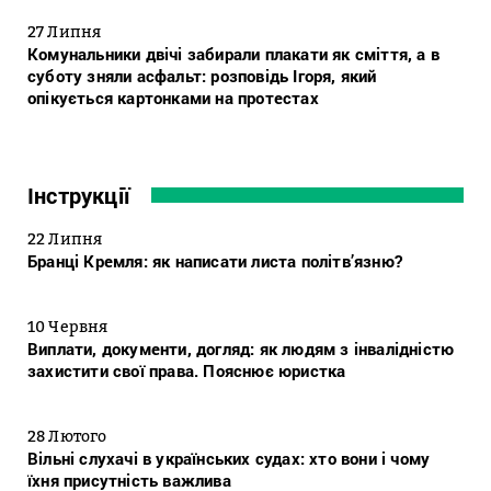
27 Липня
Комунальники двічі забирали плакати як сміття, а в
суботу зняли асфальт: розповідь Ігоря, який
опікується картонками на протестах
Інструкції
22 Липня
Бранці Кремля: як написати листа політв’язню?
10 Червня
Виплати, документи, догляд: як людям з інвалідністю
захистити свої права. Пояснює юристка
28 Лютого
Вільні слухачі в українських судах: хто вони і чому
їхня присутність важлива