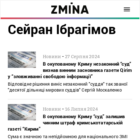
Сейран Ібрагімов
-
Новини
27 Серпня 2024
В окупованому Криму незаконний “суд”
визнав винним засновника газети Qirim
у “зловживанні свободою інформації”
Відповідне рішення виніс незаконний "суддя" так званої
"десятої дільниці мирових суддів" Сергій Москаленко
-
Новини
16 Липня 2024
В окупованому Криму “суд” залишив
чинним штраф кримськотатарській
газеті “Кирим”
Сума є значною та непідйомною для національного ЗМІ