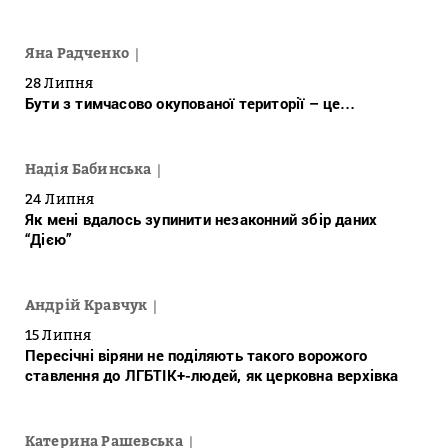
Яна Радченко
28 Липня
Бути з тимчасово окупованої території – це…
Надія Бабинська
24 Липня
Як мені вдалось зупинити незаконний збір даних
“Дією”
Андрій Кравчук
15 Липня
Пересічні віряни не поділяють такого ворожого
ставлення до ЛГБТІК+-людей, як церковна верхівка
Катерина Рашевська