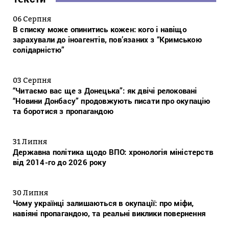
06 Серпня
В списку може опинитись кожен: кого і навіщо
зарахували до іноагентів, пов’язаних з “Кримською
солідарністю”
03 Серпня
“Читаємо вас ще з Донецька”: як двічі релоковані
“Новини Донбасу” продовжують писати про окупацію
та боротися з пропагандою
31 Липня
Державна політика щодо ВПО: хронологія міністерств
від 2014-го до 2026 року
30 Липня
Чому українці залишаються в окупації: про міфи,
навіяні пропагандою, та реальні виклики повернення