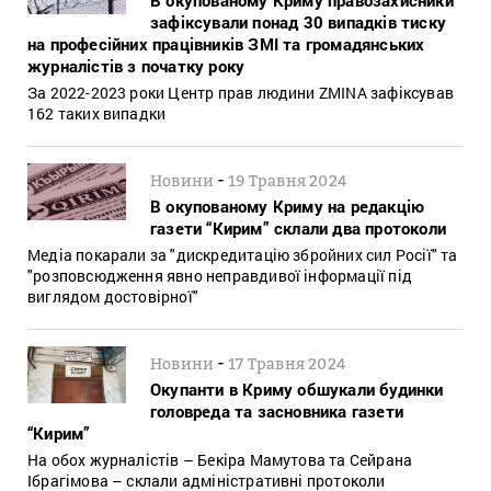
зафіксували понад 30 випадків тиску
на професійних працівників ЗМІ та громадянських
журналістів з початку року
За 2022-2023 роки Центр прав людини ZMINA зафіксував
162 таких випадки
-
Новини
19 Травня 2024
В окупованому Криму на редакцію
газети “Кирим” склали два протоколи
Медіа покарали за "дискредитацію збройних сил Росії" та
"розповсюдження явно неправдивої інформації під
виглядом достовірної"
-
Новини
17 Травня 2024
Окупанти в Криму обшукали будинки
головреда та засновника газети
“Кирим”
На обох журналістів – Бекіра Мамутова та Сейрана
Ібрагімова – склали адміністративні протоколи