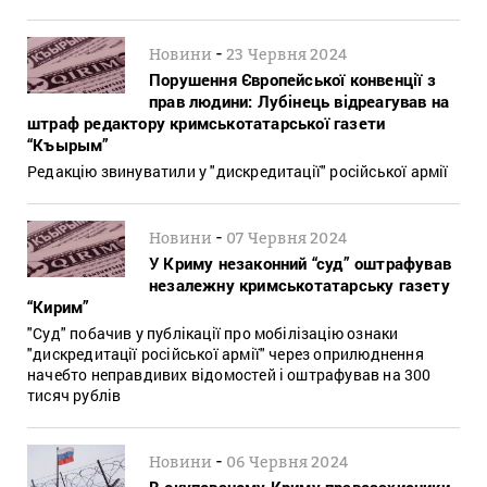
-
Новини
23 Червня 2024
Порушення Європейської конвенції з
прав людини: Лубінець відреагував на
штраф редактору кримськотатарської газети
“Къырым”
Редакцію звинуватили у "дискредитації" російської армії
-
Новини
07 Червня 2024
У Криму незаконний “суд” оштрафував
незалежну кримськотатарську газету
“Кирим”
"Суд" побачив у публікації про мобілізацію ознаки
"дискредитації російської армії" через оприлюднення
начебто неправдивих відомостей і оштрафував на 300
тисяч рублів
-
Новини
06 Червня 2024
В окупованому Криму правозахисники