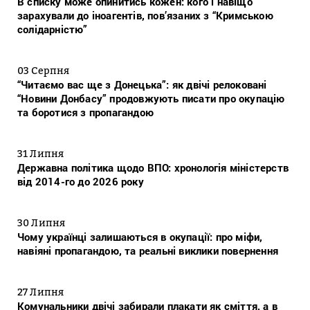
В списку може опинитись кожен: кого і навіщо
зарахували до іноагентів, пов’язаних з “Кримською
солідарністю”
03 Серпня
“Читаємо вас ще з Донецька”: як двічі релоковані
“Новини Донбасу” продовжують писати про окупацію
та боротися з пропагандою
31 Липня
Державна політика щодо ВПО: хронологія міністерств
від 2014-го до 2026 року
30 Липня
Чому українці залишаються в окупації: про міфи,
навіяні пропагандою, та реальні виклики повернення
27 Липня
Комунальники двічі забирали плакати як сміття, а в