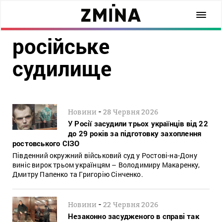
російське
судилище
-
Новини
28 Червня 2026
У Росії засудили трьох українців від 22
до 29 років за підготовку захоплення
ростовського СІЗО
Південний окружний військовий суд у Ростові-на-Дону
виніс вирок трьом українцям – Володимиру Макаренку,
Дмитру Папенко та Григорію Сінченко.
-
Новини
22 Червня 2026
Незаконно засудженого в справі так