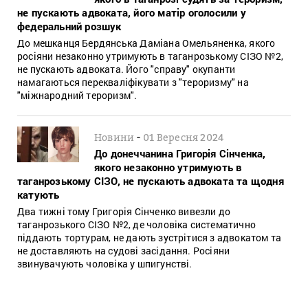
не пускають адвоката, його матір оголосили у
федеральний розшук
До мешканця Бердянська Даміана Омельяненка, якого
росіяни незаконно утримують в таганрозькому СІЗО №2,
не пускають адвоката. Його "справу" окупанти
намагаються перекваліфікувати з "тероризму" на
"міжнародний тероризм".
-
Новини
01 Вересня 2024
До донеччанина Григорія Сінченка,
якого незаконно утримують в
таганрозькому СІЗО, не пускають адвоката та щодня
катують
Два тижні тому Григорія Сінченко вивезли до
таганрозького СІЗО №2, де чоловіка систематично
піддають тортурам, не дають зустрітися з адвокатом та
не доставляють на судові засідання. Росіяни
звинувачують чоловіка у шпигунстві.