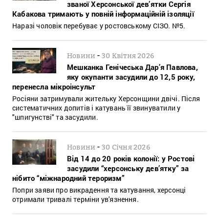
званої Херсонської дев’ятки Сергія
Кабакова тримають у повній інформаційній ізоляції
Наразі чоловік перебуває у ростовському СІЗО. №5.
-
Новини
30 Квітня 2026
Мешканка Генічеська Дар’я Павлова,
яку окупанти засудили до 12,5 року,
перенесла мікроінсульт
Росіяни затримували жительку Херсонщини двічі. Після
систематичних допитів і катувань її звинуватили у
"шпигунстві" та засудили.
-
Новини
30 Січня 2026
Від 14 до 20 років колонії: у Ростові
засудили “херсонську дев’ятку” за
нібито “міжнародний тероризм”
Попри заяви про викрадення та катування, херсонці
отримали тривалі терміни ув'язнення.