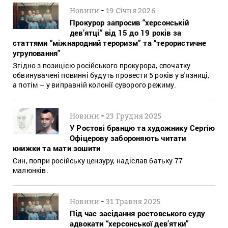
-
Новини
19 Січня 2026
Прокурор запросив “херсонській
дев’ятці” від 15 до 19 років за
статтями “міжнародний тероризм” та “терористичне
угруповання”
Згідно з позицією російського прокурора, спочатку
обвинувачені повинні будуть провести 5 років у в'язниці,
а потім – у виправній колонії суворого режиму.
-
Новини
23 Грудня 2025
У Ростові бранцю та художнику Сергію
Офіцерову забороняють читати
книжки та мати зошити
Син, попри російську цензуру, надіслав батьку 77
малюнків.
-
Новини
31 Травня 2025
Під час засідання ростовського суду
адвокати “херсонської дев’ятки”