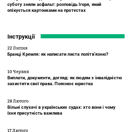
суботу зняли асфальт: розповідь Ігоря, який
опікується картонками на протестах
Інструкції
22 Липня
Бранці Кремля: як написати листа політв’язню?
10 Червня
Виплати, документи, догляд: як людям з інвалідністю
захистити свої права. Пояснює юристка
28 Лютого
Вільні слухачі в українських судах: хто вони і чому
їхня присутність важлива
17 Лютого