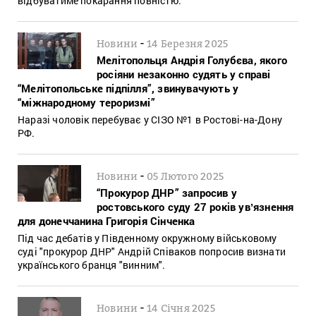
відбуватиме покарання повністю.
-
Новини
14 Березня 2025
Мелітопольця Андрія Голубєва, якого
росіяни незаконно судять у справі
“Мелітопольське підпілля”, звинувачують у
“міжнародному тероризмі”
Наразі чоловік перебуває у СІЗО №1 в Ростові-на-Дону
РФ.
-
Новини
05 Лютого 2025
“Прокурор ДНР” запросив у
ростовського суду 27 років увʼязнення
для донеччанина Григорія Сінченка
Під час дебатів у Південному окружному військовому
суді "прокурор ДНР" Андрій Співаков попросив визнати
українського бранця "винним".
-
Новини
14 Січня 2025