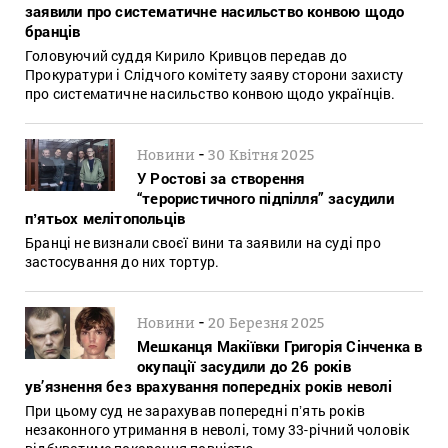
заявили про систематичне насильство конвою щодо
бранців
Головуючий суддя Кирило Кривцов передав до
Прокуратури і Слідчого комітету заяву сторони захисту
про систематичне насильство конвою щодо українців.
-
Новини
30 Квітня 2025
У Ростові за створення
“терористичного підпілля” засудили
пʼятьох мелітопольців
Бранці не визнали своєї вини та заявили на суді про
застосування до них тортур.
-
Новини
20 Березня 2025
Мешканця Макіївки Григорія Сінченка в
окупації засудили до 26 років
ув’язнення без врахування попередніх років неволі
При цьому суд не зарахував попередні пʼять років
незаконного утримання в неволі, тому 33-річний чоловік