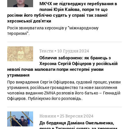
МКЧХ не підтверджує перебування в
полоні Юрія Кайова, попри те що
росіяни його публічно судять у справі так званої
херсонської дев’ятки
Росія звинуватила херсонців у "міжнародному
тероризмі".
-
Тексти
10 Грудня 2024
Обличчя заборонено: як бранець з
Херсона Сергій Офіцеров у російській
неволі почав малювати попри нестерпні умови
утримання
Про викрадення Сергія Офіцерова, судовий процес, умови
утримання, російське громадянство та нове захоплення
чоловіка виданню ZMNA розповів його батько – Геннадій
Офіцеров. Публікуємо його розповідь.
-
Новини
25 Вересня 2024
До бердянця Даміана Омельяненка,
якого в Таганрозі судять за тероризм,