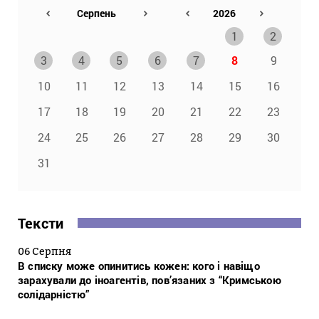
1
2
3
4
5
6
7
8
9
10
11
12
13
14
15
16
17
18
19
20
21
22
23
24
25
26
27
28
29
30
31
Тексти
06 Серпня
В списку може опинитись кожен: кого і навіщо
зарахували до іноагентів, пов’язаних з “Кримською
солідарністю”