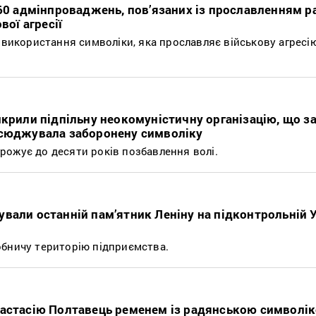
 60 адмінпроваджень, пов’язаних із прославленням р
вої агресії
 використання символіки, яка прославляє військову агресію
икрили підпільну неокомуністичну організацію, що з
всюджувала заборонену символіку
ожує до десяти років позбавлення волі.
вали останній пам’ятник Леніну на підконтрольній У
обничу територію підприємства.
настасію Полтавець ременем із радянською символі