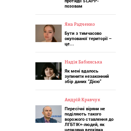
протидії SLAPP-
позовам
Яна Радченко
Бути з тимчасово
окупованої території –
це…
Надія Бабинська
Як мені вдалось
зупинити незаконний
збір даних “Дією”
Андрій Кравчук
Пересічні віряни не
поділяють такого
ворожого ставлення до
ЛГБТІК+-людей, як
церковна верхівка