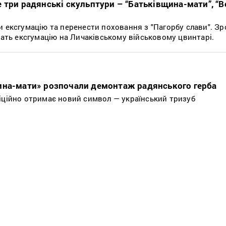
 три радянські скульптури – “Батьківщина-мати”, “В
и ексгумацію та перенести поховання з "Пагорбу слави". Зр
шать ексгумацію на Личаківському військовому цвинтарі.
ина-мати» розпочали демонтаж радянського герба
іційно отримає новий символ — український тризуб