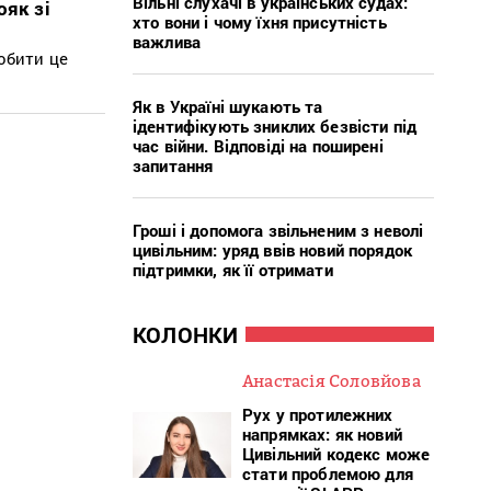
Вільні слухачі в українських судах:
ояк зі
хто вони і чому їхня присутність
важлива
обити це
Як в Україні шукають та
ідентифікують зниклих безвісти під
час війни. Відповіді на поширені
запитання
Гроші і допомога звільненим з неволі
цивільним: уряд ввів новий порядок
підтримки, як її отримати
КОЛОНКИ
Анастасія Соловйова
Рух у протилежних
напрямках: як новий
Цивільний кодекс може
стати проблемою для