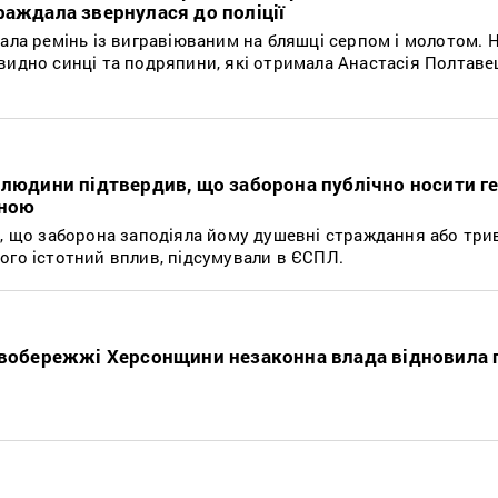
раждала звернулася до поліції
ала ремінь із вигравіюваним на бляшці серпом і молотом. 
видно синці та подряпини, які отримала Анастасія Полтаве
 людини підтвердив, що заборона публічно носити ге
нною
и, що заборона заподіяла йому душевні страждання або три
ого істотний вплив, підсумували в ЄСПЛ.
івобережжі Херсонщини незаконна влада відновила 