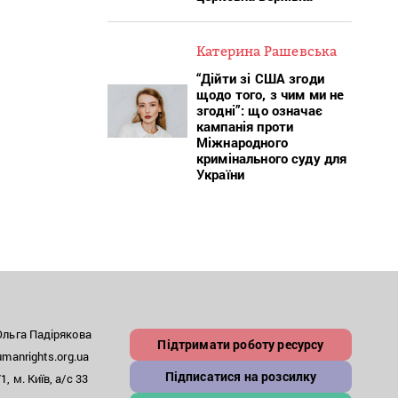
Катерина Рашевська
“Дійти зі США згоди
щодо того, з чим ми не
згодні”: що означає
кампанія проти
Міжнародного
кримінального суду для
України
льга Падірякова
Підтримати роботу ресурсу
anrights.org.ua
Підписатися на розсилку
, м. Київ, а/с 33