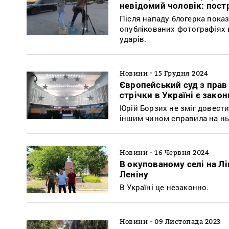
невідомий чоловік: пост
Після нападу блогерка показ
опублікованих фотографіях 
ударів.
-
Новини
15 Грудня 2024
Європейський суд з прав
стрічки в Україні є зако
Юрій Борзих не зміг довест
іншим чином справила на нь
-
Новини
16 Червня 2024
В окупованому селі на Л
Леніну
В Україні це незаконно.
-
Новини
09 Листопада 2023