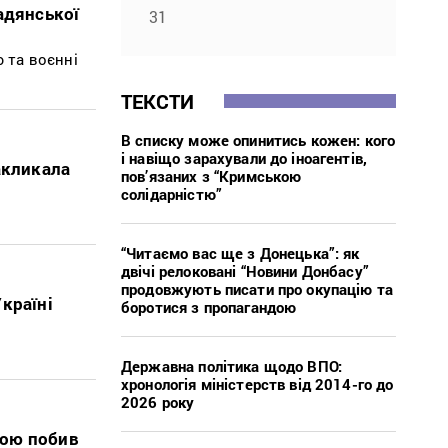
адянської
31
 та воєнні
ТЕКСТИ
В списку може опинитись кожен: кого
і навіщо зарахували до іноагентів,
акликала
пов’язаних з “Кримською
солідарністю”
“Читаємо вас ще з Донецька”: як
двічі релоковані “Новини Донбасу”
продовжують писати про окупацію та
країні
боротися з пропагандою
Державна політика щодо ВПО:
хронологія міністерств від 2014-го до
2026 року
кою побив