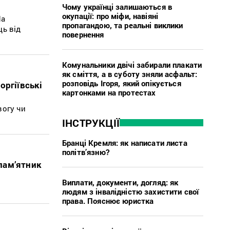
Чому українці залишаються в
окупації: про міфи, навіяні
На
пропагандою, та реальні виклики
ць від
повернення
Комунальники двічі забирали плакати
як сміття, а в суботу зняли асфальт:
розповідь Ігоря, який опікується
оргіївські
картонками на протестах
вогу чи
ІНСТРУКЦІЇ
Бранці Кремля: як написати листа
політв’язню?
пам’ятник
Виплати, документи, догляд: як
людям з інвалідністю захистити свої
права. Пояснює юристка