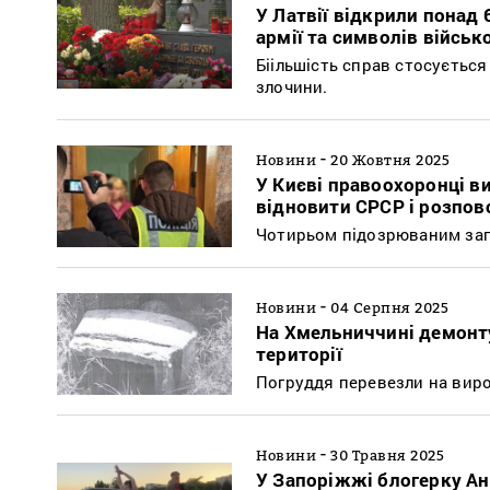
У Латвії відкрили понад
армії та символів військо
Біільшість справ стосується
злочини.
-
Новини
20 Жовтня 2025
У Києві правоохоронці в
відновити СРСР і розпо
Чотирьом підозрюваним загр
-
Новини
04 Серпня 2025
На Хмельниччині демонту
території
Погруддя перевезли на вир
-
Новини
30 Травня 2025
У Запоріжжі блогерку А