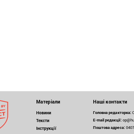
Матеріали
Наші контакти
Новини
Головна редакторка:
О
E-mail редакції:
op@hum
Тексти
Поштова
адреса:
04071
Інструкції