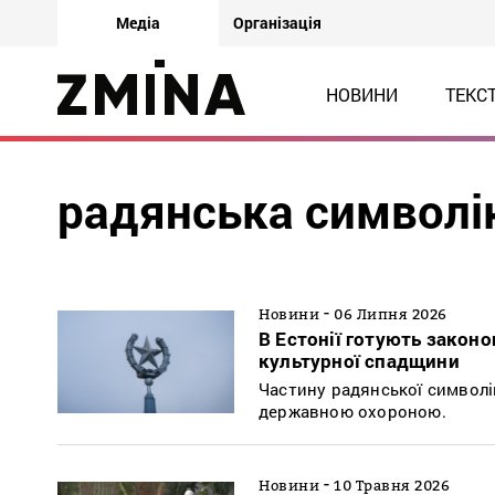
Медіа
Організація
НОВИНИ
ТЕКС
радянська символі
-
Новини
06 Липня 2026
В Естонії готують закон
культурної спадщини
Частину радянської символік
державною охороною.
-
Новини
10 Травня 2026