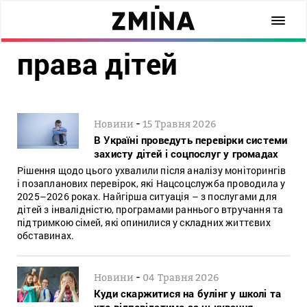
права дітей
-
Новини
15 Травня 2026
В Україні проведуть перевірки системи
захисту дітей і соцпослуг у громадах
Рішення щодо цього ухвалили після аналізу моніторингів
і позапланових перевірок, які Нацсоцслужба проводила у
2025–2026 роках. Найгірша ситуація – з послугами для
дітей з інвалідністю, програмами раннього втручання та
підтримкою сімей, які опинилися у складних життєвих
обставинах.
-
Новини
04 Травня 2026
Куди скаржитися на булінг у школі та
хто відповідатиме за цькування