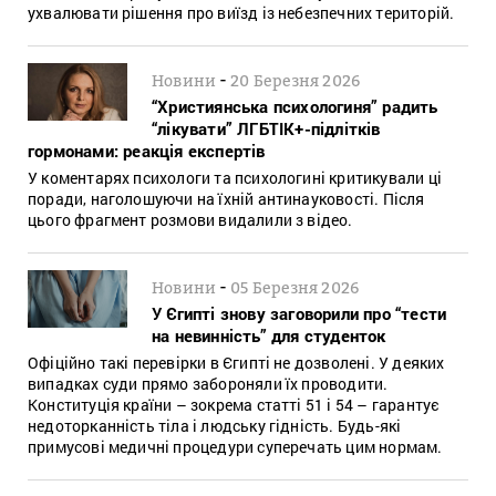
ухвалювати рішення про виїзд із небезпечних територій.
-
Новини
20 Березня 2026
“Християнська психологиня” радить
“лікувати” ЛГБТІК+-підлітків
гормонами: реакція експертів
У коментарях психологи та психологині критикували ці
поради, наголошуючи на їхній антинауковості. Після
цього фрагмент розмови видалили з відео.
-
Новини
05 Березня 2026
У Єгипті знову заговорили про “тести
на невинність” для студенток
Офіційно такі перевірки в Єгипті не дозволені. У деяких
випадках суди прямо забороняли їх проводити.
Конституція країни – зокрема статті 51 і 54 – гарантує
недоторканність тіла і людську гідність. Будь-які
примусові медичні процедури суперечать цим нормам.