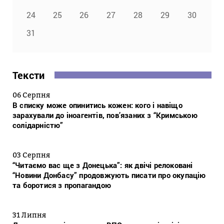
24
25
26
27
28
29
30
31
Тексти
06 Серпня
В списку може опинитись кожен: кого і навіщо
зарахували до іноагентів, пов’язаних з “Кримською
солідарністю”
03 Серпня
“Читаємо вас ще з Донецька”: як двічі релоковані
“Новини Донбасу” продовжують писати про окупацію
та боротися з пропагандою
31 Липня