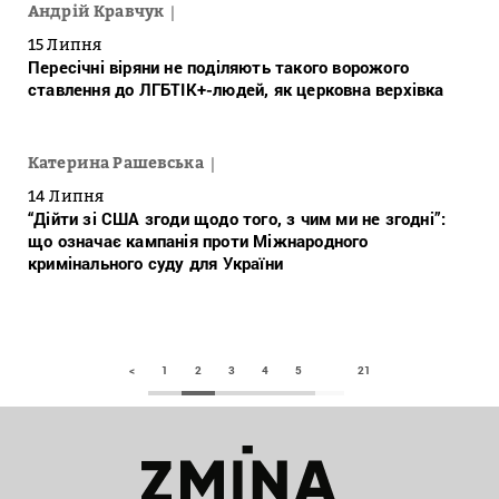
Андрій Кравчук
15 Липня
Пересічні віряни не поділяють такого ворожого
ставлення до ЛГБТІК+-людей, як церковна верхівка
Катерина Рашевська
14 Липня
“Дійти зі США згоди щодо того, з чим ми не згодні”:
що означає кампанія проти Міжнародного
кримінального суду для України
<
1
2
3
4
5
21