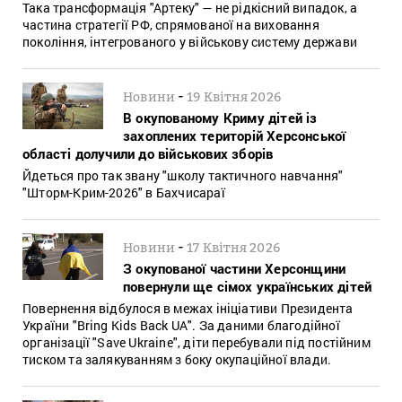
Така трансформація "Артеку" — не рідкісний випадок, а
частина стратегії РФ, спрямованої на виховання
покоління, інтегрованого у військову систему держави
-
Новини
19 Квітня 2026
В окупованому Криму дітей із
захоплених територій Херсонської
області долучили до військових зборів
Йдеться про так звану "школу тактичного навчання"
"Шторм-Крим-2026" в Бахчисараї
-
Новини
17 Квітня 2026
З окупованої частини Херсонщини
повернули ще сімох українських дітей
Повернення відбулося в межах ініціативи Президента
України "Bring Kids Back UA". За даними благодійної
організації "Save Ukraine", діти перебували під постійним
тиском та залякуванням з боку окупаційної влади.