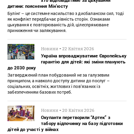
дитини: пояснення Мін’юсту
Булінг – це системне насильство з дисбалансом сил, тоді
як конфлікт передбачає рівність сторін. Ознаками
цькування є повторюваність дій, цілеспрямоване
приниження чи залякування.
-
Новини
22 Квітня 2026
Україна впроваджуватиме Європейську
гарантію для дітей: які зміни планують
до 2030 року
Затверджений план побудований не за галузевим
принципом, а навколо доступу дитини до послуг –
соціальних, освітніх, житлових і пов’язаних із
забезпеченням базових потреб.
-
Новини
20 Квітня 2026
Окупанти перетворили “Артек” з
табору відпочинку на базу підготовки
дітей до участі у війнах