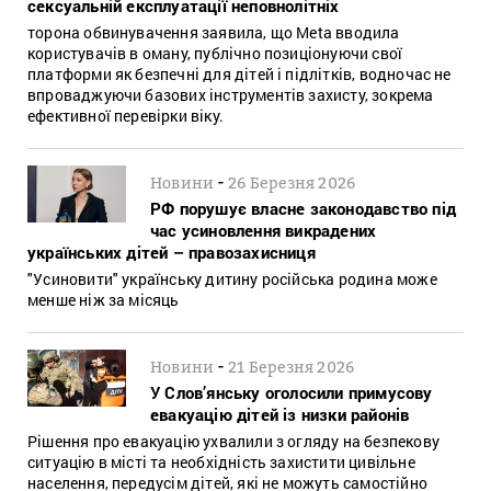
сексуальній експлуатації неповнолітніх
торона обвинувачення заявила, що Meta вводила
користувачів в оману, публічно позиціонуючи свої
платформи як безпечні для дітей і підлітків, водночас не
впроваджуючи базових інструментів захисту, зокрема
ефективної перевірки віку.
-
Новини
26 Березня 2026
РФ порушує власне законодавство під
час усиновлення викрадених
українських дітей – правозахисниця
"Усиновити" українську дитину російська родина може
менше ніж за місяць
-
Новини
21 Березня 2026
У Слов’янську оголосили примусову
евакуацію дітей із низки районів
Рішення про евакуацію ухвалили з огляду на безпекову
ситуацію в місті та необхідність захистити цивільне
населення, передусім дітей, які не можуть самостійно