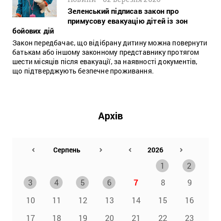
Зеленський підписав закон про
примусову евакуацію дітей із зон
бойових дій
Закон передбачає, що відібрану дитину можна повернути
батькам або іншому законному представнику протягом
шести місяців після евакуації, за наявності документів,
що підтверджують безпечне проживання.
Архів
1
2
3
4
5
6
7
8
9
10
11
12
13
14
15
16
17
18
19
20
21
22
23