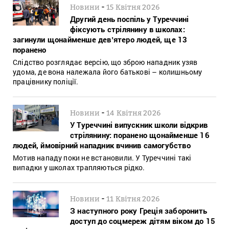
-
Новини
15 Квітня 2026
Другий день поспіль у Туреччині
фіксують стрілянину в школах:
загинули щонайменше девʼятеро людей, ще 13
поранено
Слідство розглядає версію, що зброю нападник узяв
удома, де вона належала його батькові – колишньому
працівнику поліції.
-
Новини
14 Квітня 2026
У Туреччині випускник школи відкрив
стрілянину: поранено щонайменше 16
людей, ймовірний нападник вчинив самогубство
Мотив нападу поки не встановили. У Туреччині такі
випадки у школах трапляються рідко.
-
Новини
11 Квітня 2026
З наступного року Греція заборонить
доступ до соцмереж дітям віком до 15