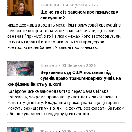
-
Колонки
04 Березня 2026
Що не так із законом про примусову
евакуацію?
Якщо держава вводить механізм примусової евакуації з
певних територій, вона має чітко визначити, що саме
означає "примус", хто і в яких межах його застосовує, які
існують гарантії від зловживань і які процедури
контролю передбачені. У законі цього немає.
-
Новини
03 Березня 2026
Верховний суд США поставив під
сумнів право трансгендерних учнів на
конфіденційність у школі
Каліфорнійське законодавство передбачає кілька
положень, зокрема право на приватність, закріплене в
конституції штату. Влада штату вказувала, що ці гарантії
можуть захищати учнів, які не хочуть розкривати батькам
або опікунам свою гендерну ідентичність.
-
Новини
02 Березня 2026