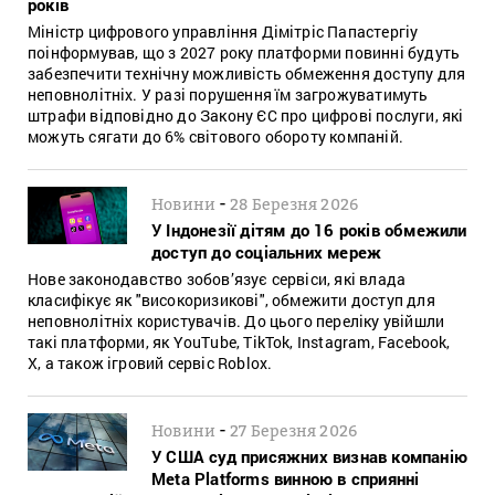
років
Міністр цифрового управління Дімітріс Папастергіу
поінформував, що з 2027 року платформи повинні будуть
забезпечити технічну можливість обмеження доступу для
неповнолітніх. У разі порушення їм загрожуватимуть
штрафи відповідно до Закону ЄС про цифрові послуги, які
можуть сягати до 6% світового обороту компаній.
-
Новини
28 Березня 2026
У Індонезії дітям до 16 років обмежили
доступ до соціальних мереж
Нове законодавство зобов’язує сервіси, які влада
класифікує як "високоризикові", обмежити доступ для
неповнолітніх користувачів. До цього переліку увійшли
такі платформи, як YouTube, TikTok, Instagram, Facebook,
X, а також ігровий сервіс Roblox.
-
Новини
27 Березня 2026
У США суд присяжних визнав компанію
Meta Platforms винною в сприянні