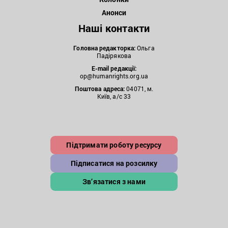
Анонси
Наші контакти
Головна редакторка:
Ольга
Падірякова
E-mail редакції:
op@humanrights.org.ua
Поштова
адреса:
04071, м.
Київ, а/с 33
Підтримати роботу ресурсу
Підписатися на розсилку
Зв’язатися з нами