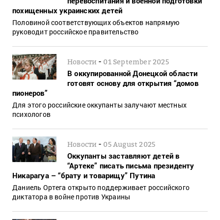
перевоспитания и военной подготовки
похищенных украинских детей
Половиной соответствующих объектов напрямую
руководит российское правительство
-
Новости
01 September 2025
В оккупированной Донецкой области
готовят основу для открытия “домов
пионеров”
Для этого российские оккупанты залучают местных
психологов
-
Новости
05 August 2025
Оккупанты заставляют детей в
“Артеке” писать письма президенту
Никарагуа – “брату и товарищу” Путина
Даниель Ортега открыто поддерживает российского
диктатора в войне против Украины