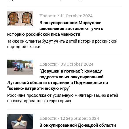
-
Новости
11 October 2024
В оккупированном Мариуполе
школьников заставляют учить
историю российской письменности
Также оккупанты будут учить детей истории российской
народной сказки
-
Новости
09 October 2024
“Девушки в погонах”: команду
подростков из оккупированной
Луганской области отправили в Подмосковье на
“военно-патриотическую игру”
Россияне продолжают усиленную милитаризацию детей
на оккупированных территориях
-
Новости
12 September 2024
В оккупированной Донецкой области