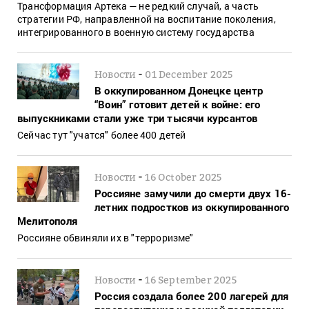
Трансформация Артека — не редкий случай, а часть
стратегии РФ, направленной на воспитание поколения,
интегрированного в военную систему государства
-
Новости
01 December 2025
В оккупированном Донецке центр
“Воин” готовит детей к войне: его
выпускниками стали уже три тысячи курсантов
Сейчас тут "учатся" более 400 детей
-
Новости
16 October 2025
Россияне замучили до смерти двух 16-
летних подростков из оккупированного
Мелитополя
Россияне обвиняли их в "терроризме"
-
Новости
16 September 2025
Россия создала более 200 лагерей для