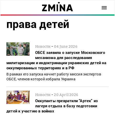
права детей
-
Новости
04 June 2026
ОБСЕ заявила о запуске Московского
механизма для расследования
милитаризации и индоктринации украинских детей на
оккупированных территориях и в РФ
В рамках его запуска начнет работу миссия экспертов
ОБСЕ, членов которой избрала Украина
-
Новости
20 April 2026
Оккупанты превратили “Артек” из
лагеря отдыха в базу подготовки
детей к участию в войнах