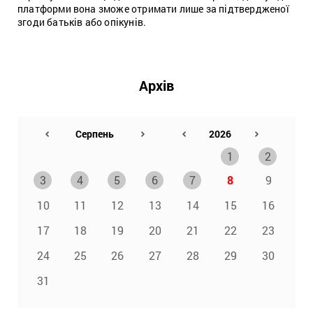
платформи вона зможе отримати лише за підтвердженої
згоди батьків або опікунів.
Архів
1
2
3
4
5
6
7
8
9
10
11
12
13
14
15
16
17
18
19
20
21
22
23
24
25
26
27
28
29
30
31