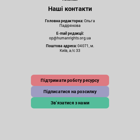
Наші контакти
Головна редакторка:
Ольга
Падірякова
E-mail редакції:
op@humanrights.org.ua
Поштова
адреса:
04071, м.
Київ, а/с 33
Підтримати роботу ресурсу
Підписатися на розсилку
Зв’язатися з нами