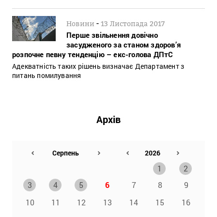
-
Новини
13 Листопада 2017
Перше звільнення довічно
засудженого за станом здоров’я
розпочне певну тенденцію – екс-голова ДПтС
Адекватність таких рішень визначає Департамент з
питань помилування
Архів
1
2
3
4
5
6
7
8
9
10
11
12
13
14
15
16