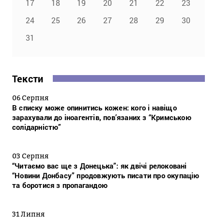
17
18
19
20
21
22
23
24
25
26
27
28
29
30
31
Тексти
06 Серпня
В списку може опинитись кожен: кого і навіщо
зарахували до іноагентів, пов’язаних з “Кримською
солідарністю”
03 Серпня
“Читаємо вас ще з Донецька”: як двічі релоковані
“Новини Донбасу” продовжують писати про окупацію
та боротися з пропагандою
31 Липня