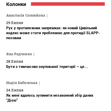
Колонки
Анастасія Соловйова
29 Липня
Рух у протилежних напрямках: як новий Цивільний
кодекс може стати проблемою для протидії SLAPP-
позовам
Яна Радченко
28 Липня
Бути з тимчасово окупованої території – це…
Надія Бабинська
24 Липня
Як мені вдалось зупинити незаконний збір даних
“Дією”