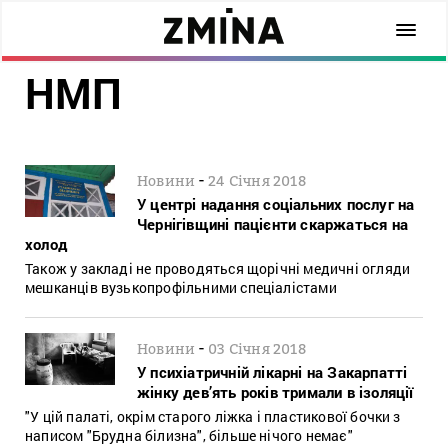
НМП
-
Новини
24 Січня 2018
У центрі надання соціальних послуг на
Чернігівщині пацієнти скаржаться на
холод
Також у закладі не проводяться щорічні медичні огляди
мешканців вузькопрофільними спеціалістами
-
Новини
03 Січня 2018
У психіатричній лікарні на Закарпатті
жінку дев’ять років тримали в ізоляції
"У цій палаті, окрім старого ліжка і пластикової бочки з
написом "Брудна білизна", більше нічого немає"