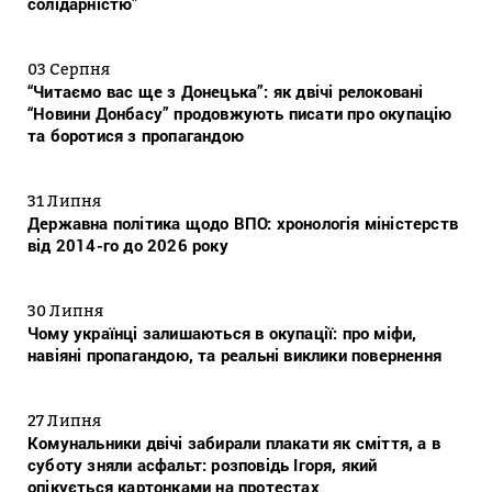
солідарністю”
03 Серпня
“Читаємо вас ще з Донецька”: як двічі релоковані
“Новини Донбасу” продовжують писати про окупацію
та боротися з пропагандою
31 Липня
Державна політика щодо ВПО: хронологія міністерств
від 2014-го до 2026 року
30 Липня
Чому українці залишаються в окупації: про міфи,
навіяні пропагандою, та реальні виклики повернення
27 Липня
Комунальники двічі забирали плакати як сміття, а в
суботу зняли асфальт: розповідь Ігоря, який
опікується картонками на протестах