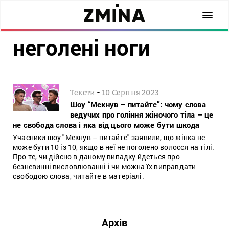
неголені ноги
-
Тексти
10 Серпня 2023
Шоу “Мекнув – питайте”: чому слова
ведучих про гоління жіночого тіла – це
не свобода слова і яка від цього може бути шкода
Учасники шоу "Мекнув – питайте" заявили, що жінка не
може бути 10 із 10, якщо в неї не поголено волосся на тілі.
Про те, чи дійсно в даному випадку йдеться про
безневинні висловлюванні і чи можна їх виправдати
свободою слова, читайте в матеріалі.
Архів