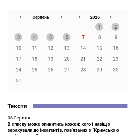
1
2
3
4
5
6
7
8
9
10
11
12
13
14
15
16
17
18
19
20
21
22
23
24
25
26
27
28
29
30
31
Тексти
06 Серпня
В списку може опинитись кожен: кого і навіщо
зарахували до іноагентів, пов’язаних з “Кримською