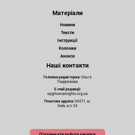
Матеріали
Новини
Тексти
Інструкції
Колонки
Анонси
Наші контакти
Головна редакторка:
Ольга
Падірякова
E-mail редакції:
op@humanrights.org.ua
Поштова
адреса:
04071, м.
Київ, а/с 33
Підтримати роботу ресурсу