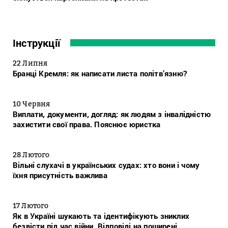
Інструкції
22 Липня
Бранці Кремля: як написати листа політв’язню?
10 Червня
Виплати, документи, догляд: як людям з інвалідністю
захистити свої права. Пояснює юристка
28 Лютого
Вільні слухачі в українських судах: хто вони і чому
їхня присутність важлива
17 Лютого
Як в Україні шукають та ідентифікують зниклих
безвісти під час війни. Відповіді на поширені