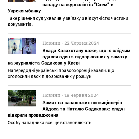
нападу на журналістів “Схем” в
Укрексімбанку
Таке рішення суд ухвалив у зв’язку з відсутністю частини
документів.
-
Новини
22 Червня 2024
Влада Казахстану каже, що їх слідчим
здався один з підозрюваних у замаху
на журналіста Садикова у Києві
Напередодні українські правоохоронці казали, що
оголосили двох підозрюваних у розшук
-
Новини
18 Червня 2024
Замах на казахських опозиціонерів
Айдоса та Наталю Садикових: слідчі
відкрили провадження
Особу нападника все ще встановлюють