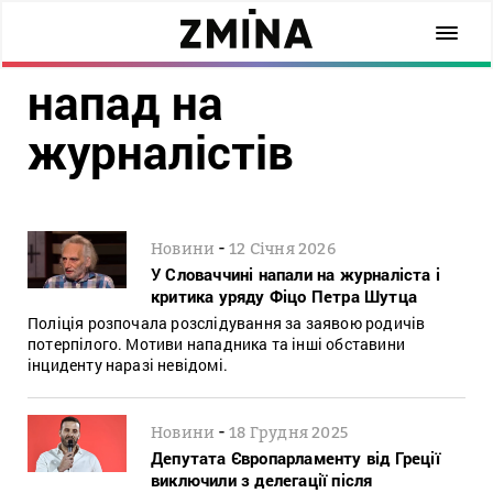
напад на
журналістів
-
Новини
12 Січня 2026
У Словаччині напали на журналіста і
критика уряду Фіцо Петра Шутца
Поліція розпочала розслідування за заявою родичів
потерпілого. Мотиви нападника та інші обставини
інциденту наразі невідомі.
-
Новини
18 Грудня 2025
Депутата Європарламенту від Греції
виключили з делегації після