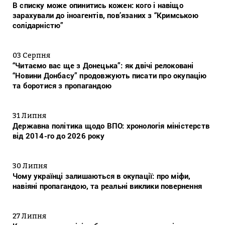
В списку може опинитись кожен: кого і навіщо
зарахували до іноагентів, пов’язаних з “Кримською
солідарністю”
03 Серпня
“Читаємо вас ще з Донецька”: як двічі релоковані
“Новини Донбасу” продовжують писати про окупацію
та боротися з пропагандою
31 Липня
Державна політика щодо ВПО: хронологія міністерств
від 2014-го до 2026 року
30 Липня
Чому українці залишаються в окупації: про міфи,
навіяні пропагандою, та реальні виклики повернення
27 Липня