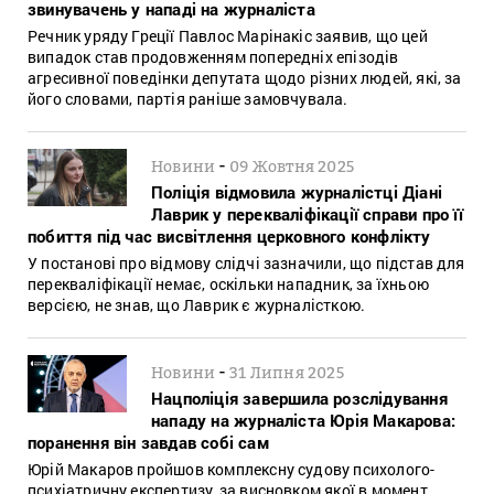
звинувачень у нападі на журналіста
Речник уряду Греції Павлос Марінакіс заявив, що цей
випадок став продовженням попередніх епізодів
агресивної поведінки депутата щодо різних людей, які, за
його словами, партія раніше замовчувала.
-
Новини
09 Жовтня 2025
Поліція відмовила журналістці Діані
Лаврик у перекваліфікації справи про її
побиття під час висвітлення церковного конфлікту
У постанові про відмову слідчі зазначили, що підстав для
перекваліфікації немає, оскільки нападник, за їхньою
версією, не знав, що Лаврик є журналісткою.
-
Новини
31 Липня 2025
Нацполіція завершила розслідування
нападу на журналіста Юрія Макарова:
поранення він завдав собі сам
Юрій Макаров пройшов комплексну судову психолого-
психіатричну експертизу, за висновком якої в момент