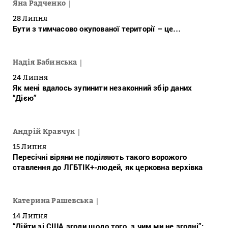
Яна Радченко
28 Липня
Бути з тимчасово окупованої території – це…
Надія Бабинська
24 Липня
Як мені вдалось зупинити незаконний збір даних
“Дією”
Андрій Кравчук
15 Липня
Пересічні віряни не поділяють такого ворожого
ставлення до ЛГБТІК+-людей, як церковна верхівка
Катерина Рашевська
14 Липня
“Дійти зі США згоди щодо того, з чим ми не згодні”: