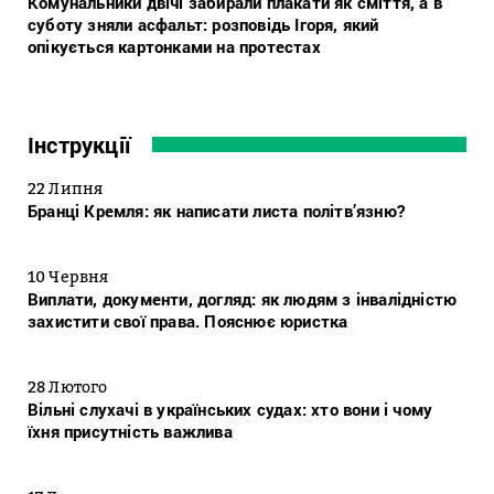
Комунальники двічі забирали плакати як сміття, а в
суботу зняли асфальт: розповідь Ігоря, який
опікується картонками на протестах
Інструкції
22 Липня
Бранці Кремля: як написати листа політв’язню?
10 Червня
Виплати, документи, догляд: як людям з інвалідністю
захистити свої права. Пояснює юристка
28 Лютого
Вільні слухачі в українських судах: хто вони і чому
їхня присутність важлива