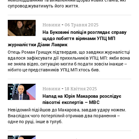
супроводжуватимуть його життя.
-
Новини
06 Травня 2025
На Буковині поліція розглядає справу
щодо побиття вірянами УПЦ МП
журналістки Діани Лаврик
Отець Роман Грищук підтвердив, що завдяки журналістці
вдалося зафіксувати дії прихильників УПЦ МП: якби вона
не зняла відео, ситуацію могли б подати зовсім інакше –
нібито це представників УПЦ МП хтось бив.
-
Новини
18 Квітня 2025
Напад на Юрія Макарова розслідує
півсотні експертів – МВС
Невідомий підійшов до Макарова, завдав удару ножем.
Внаслідок чого потерпілий отримав два поранення –
одне по руці, інше в тулуб.