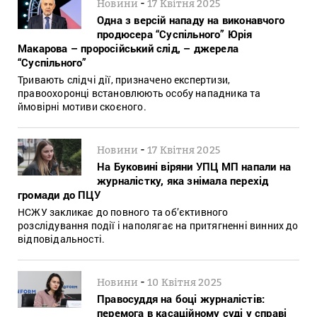
-
Новини
17 Квітня 2025
Одна з версій нападу на виконавчого
продюсера “Суспільного” Юрія
Макарова – проросійський слід, – джерела
“Суспільного”
Тривають слідчі дії, призначено експертизи,
правоохоронці встановлюють особу нападника та
ймовірні мотиви скоєного.
-
Новини
17 Квітня 2025
На Буковині віряни УПЦ МП напали на
журналістку, яка знімала перехід
громади до ПЦУ
НСЖУ закликає до повного та об’єктивного
розслідування події і наполягає на притягненні винних до
відповідальності.
-
Новини
10 Квітня 2025
Правосуддя на боці журналістів:
перемога в касаційному суді у справі