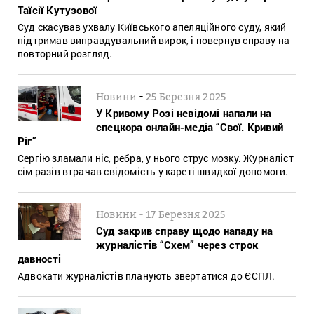
Таїсії Кутузової
Суд скасував ухвалу Київського апеляційного суду, який
підтримав виправдувальний вирок, і повернув справу на
повторний розгляд.
-
Новини
25 Березня 2025
У Кривому Розі невідомі напали на
спецкора онлайн-медіа “Свої. Кривий
Ріг”
Сергію зламали ніс, ребра, у нього струс мозку. Журналіст
сім разів втрачав свідомість у кареті швидкої допомоги.
-
Новини
17 Березня 2025
Суд закрив справу щодо нападу на
журналістів “Схем” через строк
давності
Адвокати журналістів планують звертатися до ЄСПЛ.