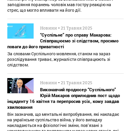
заподіяння поранень чоловік мав гостру реакцію на
стрес, що могло впливати на його дії.
-
Новини
21 Травня 2025
“Суспільне” про справу Макарова:
Співпрацюємо зі слідством, просимо
поваги до його приватності
За словами Суспільного мовлення, станом на зараз
розслідування триває, журналісти співпрацюють зі
слідством.
-
Новини
21 Травня 2025
Виконавчий продюсер “Суспільного”
Юрій Макаров оприлюднив пост щодо
інциденту 16 квітня та перепросив усіх, кому завдав
хвилювання
Він зазначив, що ментальні випробування, які накладає
на українське суспільство війна, у його випадку
накладаються на фізіологічні зміни, пов’язані з
немолодшанням та виявленням щораз нових станів, які