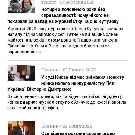
-
Тексти
17 Березня 2025
Чотири з половиною роки без
справедливості: чому нікого не
покарали за напад на журналістку Таїсію Кутузову
У жовтні 2020 року журналістка Таїсія Кутузова зазнала
нападу під час зйомок у селі Гатне на Київщині, однак
майже пʼять років потому вона та її адвокати Микола
Гринишак та Ольга Веретільник досі борються за
справедливість.
-
Новини
05 Лютого 2025
У суді Києва під час знімання сюжету
жінка напала на журналістку “Ми –
Україна” Вікторію Дмитренко
За свідченнями очевидців та відеофіксацією інциденту,
жінка вдарила журналістку по обличчю до крові й вибила
з рук мобільний телефон.
-
Новини
23 Січня 2025
Суд відклав розгляд справи щодо