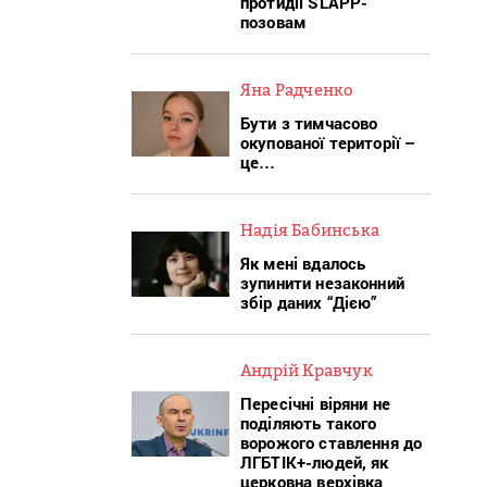
протидії SLAPP-
позовам
Яна Радченко
Бути з тимчасово
окупованої території –
це…
Надія Бабинська
Як мені вдалось
зупинити незаконний
збір даних “Дією”
Андрій Кравчук
Пересічні віряни не
поділяють такого
ворожого ставлення до
ЛГБТІК+-людей, як
церковна верхівка