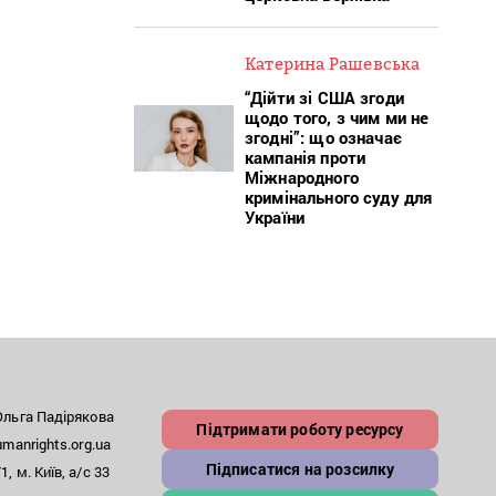
Катерина Рашевська
“Дійти зі США згоди
щодо того, з чим ми не
згодні”: що означає
кампанія проти
Міжнародного
кримінального суду для
України
льга Падірякова
Підтримати роботу ресурсу
anrights.org.ua
Підписатися на розсилку
, м. Київ, а/с 33