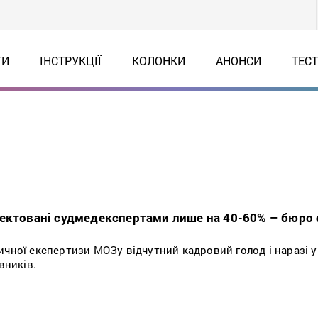
ТИ
ІНСТРУКЦІЇ
КОЛОНКИ
АНОНСИ
ТЕС
ектовані судмедекспертами лише на 40-60% – бюро 
ичної експертизи МОЗу відчутний кадровий голод і наразі у
вників.