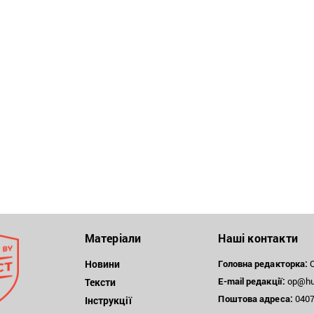
Матеріали
Наші контакти
Новини
Головна редакторка:
О
E-mail редакції:
op@hum
Тексти
Поштова
адреса:
04071
Інструкції