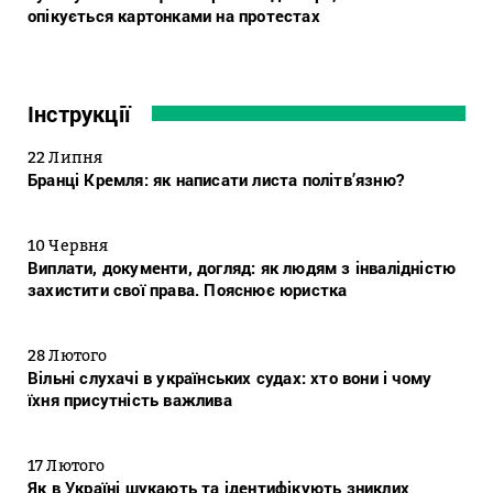
опікується картонками на протестах
Інструкції
22 Липня
Бранці Кремля: як написати листа політв’язню?
10 Червня
Виплати, документи, догляд: як людям з інвалідністю
захистити свої права. Пояснює юристка
28 Лютого
Вільні слухачі в українських судах: хто вони і чому
їхня присутність важлива
17 Лютого
Як в Україні шукають та ідентифікують зниклих