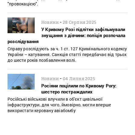
"провокацією".
-
Новини
28 Серпня 2025
У Кривому Розі підлітки зафільмували
знущання з дівчини: поліція розпочала
розслідування
Справу розслідують за ч. 1 ст. 127 Кримінального кодексу
України – катування. Санкція статті передбачає від трьох
до шести років позбавлення волі.
-
Новини
04 Липня 2025
Росіяни поцілили по Кривому Рогу:
шестеро постраждалих
Російські військові влучили в об'єкт цивільної
інфраструктури, для чого, ймовірно, могли вперше
використати керовану авіабомбу