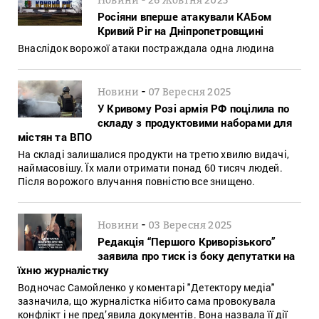
Росіяни вперше атакували КАБом
Кривий Ріг на Дніпропетровщині
Внаслідок ворожої атаки постраждала одна людина
-
Новини
07 Вересня 2025
У Кривому Розі армія РФ поцілила по
складу з продуктовими наборами для
містян та ВПО
На складі залишалися продукти на третю хвилю видачі,
наймасовішу. Їх мали отримати понад 60 тисяч людей.
Після ворожого влучання повністю все знищено.
-
Новини
03 Вересня 2025
Редакція “Першого Криворізького”
заявила про тиск із боку депутатки на
їхню журналістку
Водночас Самойленко у коментарі "Детектору медіа"
зазначила, що журналістка нібито сама провокувала
конфлікт і не пред’явила документів. Вона назвала її дії