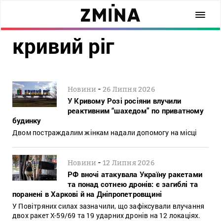
кривий ріг
-
Новини
26 Липня 2026
У Кривому Розі росіяни влучили
реактивним “шахедом” по приватному
будинку
Двом постраждалим жінкам надали допомогу на місці
-
Новини
12 Липня 2026
РФ вночі атакувала Україну ракетами
та понад сотнею дронів: є загиблі та
поранені в Харкові й на Дніпропетровщині
У Повітряних силах зазначили, що зафіксували влучання
двох ракет Х-59/69 та 19 ударних дронів на 12 локаціях.