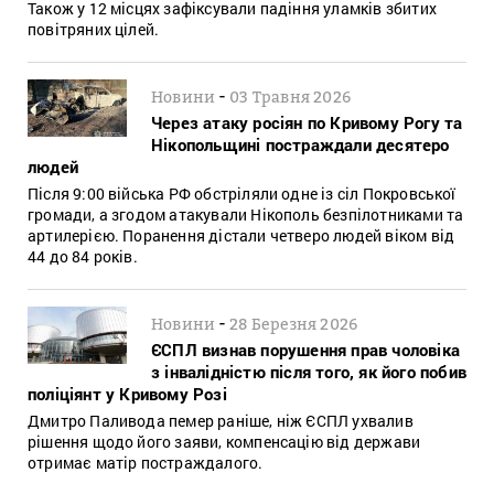
Також у 12 місцях зафіксували падіння уламків збитих
повітряних цілей.
-
Новини
03 Травня 2026
Через атаку росіян по Кривому Рогу та
Нікопольщині постраждали десятеро
людей
Після 9:00 війська РФ обстріляли одне із сіл Покровської
громади, а згодом атакували Нікополь безпілотниками та
артилерією. Поранення дістали четверо людей віком від
44 до 84 років.
-
Новини
28 Березня 2026
ЄСПЛ визнав порушення прав чоловіка
з інвалідністю після того, як його побив
поліціянт у Кривому Розі
Дмитро Паливода пемер раніше, ніж ЄСПЛ ухвалив
рішення щодо його заяви, компенсацію від держави
отримає матір постраждалого.