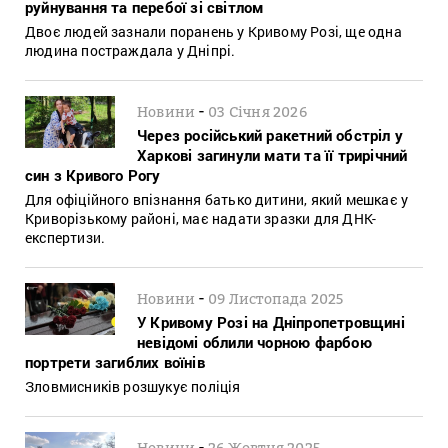
руйнування та перебої зі світлом
Двоє людей зазнали поранень у Кривому Розі, ще одна
людина постраждала у Дніпрі.
-
Новини
03 Січня 2026
Через російський ракетний обстріл у
Харкові загинули мати та її трирічний
син з Кривого Рогу
Для офіційного впізнання батько дитини, який мешкає у
Криворізькому районі, має надати зразки для ДНК-
експертизи.
-
Новини
09 Листопада 2025
У Кривому Розі на Дніпропетровщині
невідомі облили чорною фарбою
портрети загиблих воїнів
Зловмисників розшукує поліція
-
Новини
26 Жовтня 2025