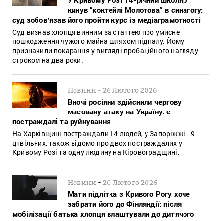
кинув “коктейлі Молотова” в синагогу:
суд зобовʼязав його пройти курс із медіаграмотності
Суд визнав хлопця винним за статтею про умисне
пошкодження чужого майна шляхом підпалу. Йому
призначили покарання у вигляді пробаційного нагляду
строком на два роки.
-
Новини
26 Лютого 2026
Вночі росіяни здійснили чергову
масовану атаку на Україну: є
постраждалі та руйнування
На Харківщині постраждали 14 людей, у Запоріжжі - 9
цтвільних, також відомо про двох постраждалих у
Кривому Розі та одну людину на Кіровоградщині.
-
Новини
20 Лютого 2026
Мати підлітка з Кривого Рогу хоче
забрати його до Фінляндії: після
мобілізації батька хлопця влаштували до дитячого