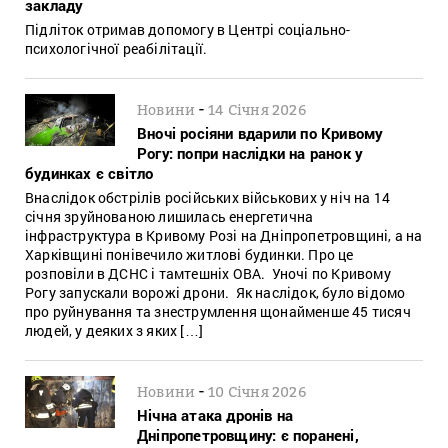
закладу
Підліток отримав допомогу в Центрі соціально-
психологічної реабілітації.
-
Новини
14 Січня 2026
Вночі росіяни вдарили по Кривому
Рогу: попри наслідки на ранок у
будинках є світло
Внаслідок обстрілів російських військових у ніч на 14
січня зруйнованою лишилась енергетична
інфраструктура в Кривому Розі на Дніпропетровщині, а на
Харківщині понівечило житлові будинки. Про це
розповіли в ДСНС і тамтешніх ОВА. Уночі по Кривому
Рогу запускали ворожі дрони. Як наслідок, було відомо
про руйнування та знеструмлення щонайменше 45 тисяч
людей, у деяких з яких […]
-
Новини
10 Січня 2026
Нічна атака дронів на
Дніпропетровщину: є поранені,