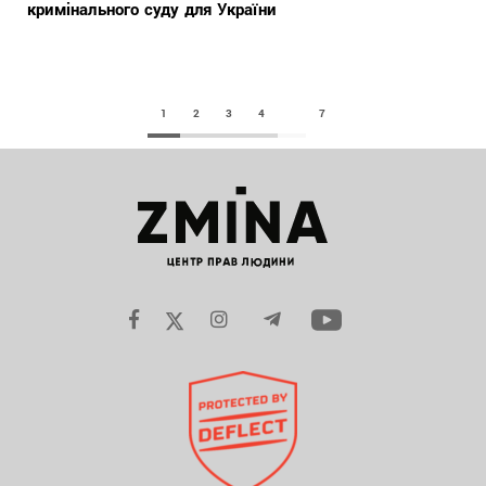
кримінального суду для України
1
2
3
4
7