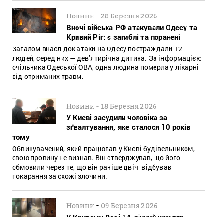
-
Новини
28 Березня 2026
Вночі війська РФ атакували Одесу та
Кривий Ріг: є загиблі та поранені
Загалом внаслідок атаки на Одесу постраждали 12
людей, серед них — дев’ятирічна дитина. За інформацією
очільника Одеської ОВА, одна людина померла у лікарні
від отриманих травм.
-
Новини
18 Березня 2026
У Києві засудили чоловіка за
зґвалтування, яке сталося 10 років
тому
Обвинувачений, який працював у Києві будівельником,
свою провину не визнав. Він стверджував, що його
обмовили через те, що він раніше двічі відбував
покарання за схожі злочини.
-
Новини
09 Березня 2026
У Кривому Розі 14-річний школяр