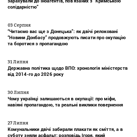
зарахували до іноагентів, пов’язаних з “Кримською
солідарністю”
03 Серпня
“Читаємо вас ще з Донецька”: як двічі релоковані
“Новини Донбасу” продовжують писати про окупацію
та боротися з пропагандою
31 Липня
Державна політика щодо ВПО: хронологія міністерств
від 2014-го до 2026 року
30 Липня
Чому українці залишаються в окупації: про міфи,
навіяні пропагандою, та реальні виклики повернення
27 Липня
Комунальники двічі забирали плакати як сміття, а в
суботу зняли асфальт: розповідь Ігоря, який